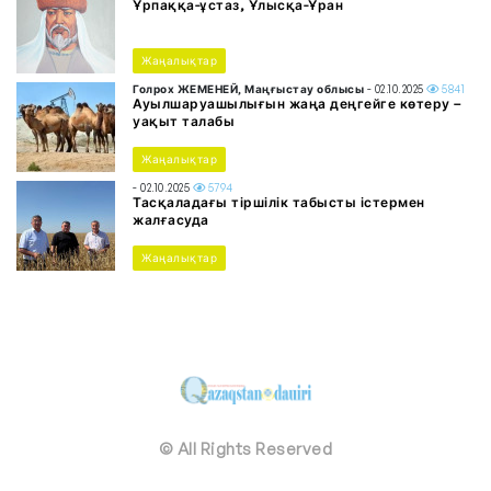
Ұрпаққа-ұстаз, Ұлысқа-Ұран
Жаңалықтар
Голрох ЖЕМЕНЕЙ, Маңғыстау облысы
- 02.10.2025
5841
Ауылшаруашылығын жаңа деңгейге көтеру –
уақыт талабы
Жаңалықтар
- 02.10.2025
5794
Тасқаладағы тіршілік табысты істермен
жалғасуда
Жаңалықтар
© All Rights Reserved