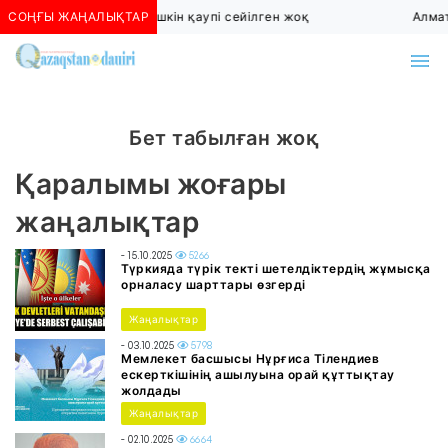
СОҢҒЫ ЖАҢАЛЫҚТАР
Алматыда көшкін қаупі сейілген жоқ
Алмат
Бет табылған жоқ
Қаралымы жоғары
жаңалықтар
- 15.10.2025
5266
Түркияда түрік текті шетелдіктердің жұмысқа
орналасу шарттары өзгерді
Жаңалықтар
- 03.10.2025
5798
Мемлекет басшысы Нұрғиса Тілендиев
ескерткішінің ашылуына орай құттықтау
жолдады
Жаңалықтар
- 02.10.2025
6664