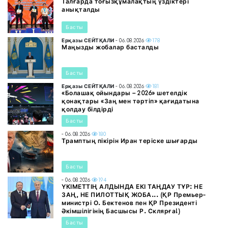
Талғарда тоғызқұмалақтың үздіктері
анықталды
Басты
Ерқазы СЕЙТҚАЛИ
- 06.08.2026
178
Маңызды жобалар басталды
Басты
Ерқазы СЕЙТҚАЛИ
- 06.08.2026
181
«Болашақ ойындары – 2026» шетелдік
қонақтары «Заң мен тәртіп» қағидатына
қолдау білдірді
Басты
- 06.08.2026
180
Трамптың пікірін Иран теріске шығарды
Басты
- 06.08.2026
194
ҮКІМЕТТІҢ АЛДЫНДА ЕКІ ТАҢДАУ ТҰР: НЕ
ЗАҢ, НЕ ПИЛОТТЫҚ ЖОБА... (ҚР Премьер-
министрі О. Бектенов пен ҚР Президенті
Әкімшілігінің Басшысы Р. Склярға!)
Басты