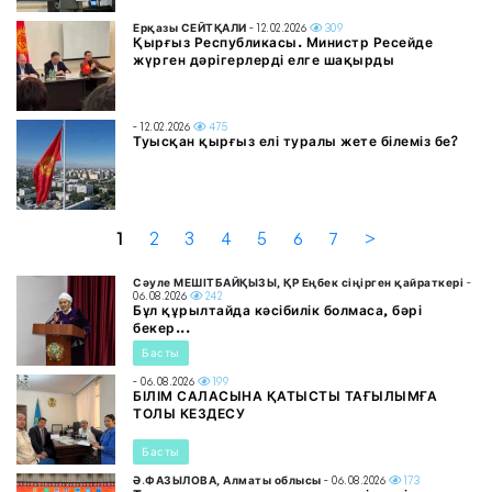
Ерқазы СЕЙТҚАЛИ
- 12.02.2026
309
Қырғыз Республикасы. Министр Ресейде
жүрген дәрігерлерді елге шақырды
- 12.02.2026
475
Туысқан қырғыз елі туралы жете білеміз бе?
1
2
3
4
5
6
7
>
Сәуле МЕШІТБАЙҚЫЗЫ, ҚР Еңбек сіңірген қайраткері
-
06.08.2026
242
Бұл құрылтайда кәсібилік болмаса, бәрі
бекер...
Басты
- 06.08.2026
199
БІЛІМ САЛАСЫНА ҚАТЫСТЫ ТАҒЫЛЫМҒА
ТОЛЫ КЕЗДЕСУ
Басты
Ә.ФАЗЫЛОВА, Алматы облысы
- 06.08.2026
173