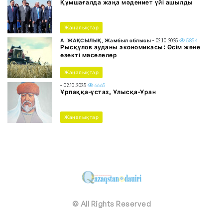
Құмшағалда жаңа мәдениет үйі ашылды
Жаңалықтар
А. ЖАҚСЫЛЫҚ, Жамбыл облысы
- 02.10.2025
5854
Рысқұлов ауданы экономикасы: Өсім және
өзекті мәселелер
Жаңалықтар
- 02.10.2025
6665
Ұрпаққа-ұстаз, Ұлысқа-Ұран
Жаңалықтар
© All Rights Reserved