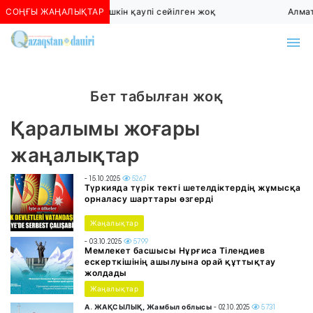
СОҢҒЫ ЖАҢАЛЫҚТАР
Алматыда көшкін қаупі сейілген жоқ
Алмат
Бет табылған жоқ
Қаралымы жоғары
жаңалықтар
- 15.10.2025
5267
Түркияда түрік текті шетелдіктердің жұмысқа
орналасу шарттары өзгерді
Жаңалықтар
- 03.10.2025
5799
Мемлекет басшысы Нұрғиса Тілендиев
ескерткішінің ашылуына орай құттықтау
жолдады
Жаңалықтар
А. ЖАҚСЫЛЫҚ, Жамбыл облысы
- 02.10.2025
5731