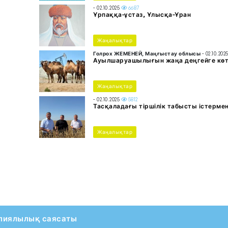
- 02.10.2025
6687
Ұрпаққа-ұстаз, Ұлысқа-Ұран
Жаңалықтар
Голрох ЖЕМЕНЕЙ, Маңғыстау облысы
- 02.10.202
Ауылшаруашылығын жаңа деңгейге көт
Жаңалықтар
- 02.10.2025
5812
Тасқаладағы тіршілік табысты істерме
Жаңалықтар
пиялылық саясаты