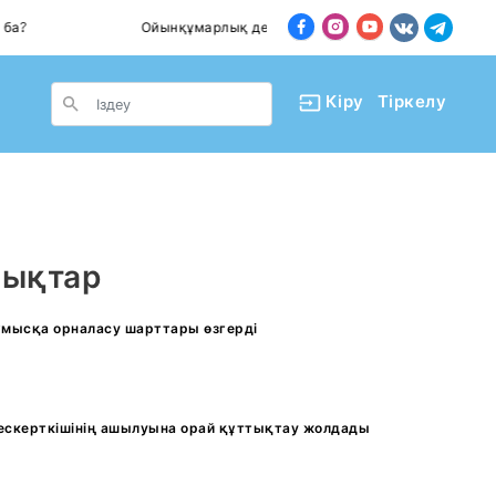
а?
Ойынқұмарлық дендеп барады
Пәте
le Dropdown
Кіру
Тіркелу
лықтар
жұмысқа орналасу шарттары өзгерді
ескерткішінің ашылуына орай құттықтау жолдады