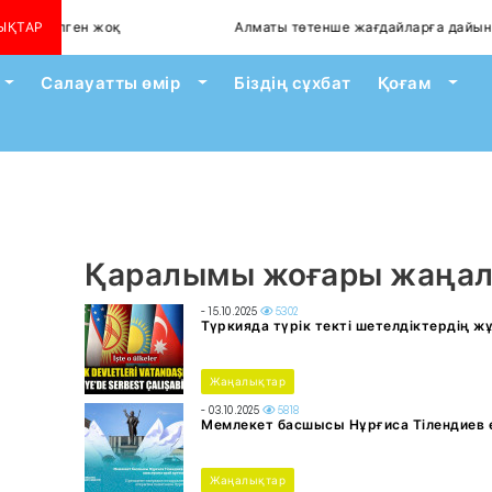
пі сейілген жоқ
ЫҚТАР
Алматы төтенше жағдайларға дайын б
Toggle Dropdown
Toggle Dropdown
Togg
Салауатты өмір
Біздің сұхбат
Қоғам
Қаралымы жоғары жаңа
- 15.10.2025
5302
Түркияда түрік текті шетелдіктердің 
Жаңалықтар
- 03.10.2025
5818
Мемлекет басшысы Нұрғиса Тілендиев 
Жаңалықтар