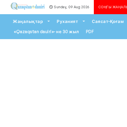
Sunday, 09 Aug 2026
Алматыда көшкін қау
СОҢҒЫ ЖАҢАЛ
Toggle Dropdown
Toggle Dropdown
Жаңалықтар
Руханият
Саясат-Қоғам
«Qazaqstan dauiri»- не 30 жыл
PDF