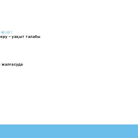
5
5857
еру – уақыт талабы
н жалғасуда