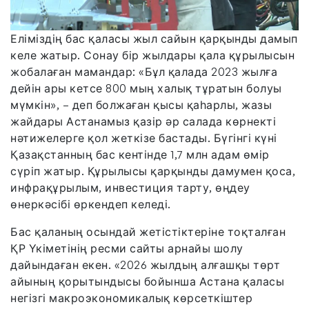
Еліміздің бас қаласы жыл сайын қарқынды дамып
келе жатыр. Сонау бір жылдары қала құрылысын
жобалаған мамандар: «Бұл қалада 2023 жылға
дейін ары кетсе 800 мың халық тұратын болуы
мүмкін», – деп болжаған қысы қаһарлы, жазы
жайдары Астанамыз қазір әр салада көрнекті
нәтижелерге қол жеткізе бастады. Бүгінгі күні
Қазақстанның бас кентінде 1,7 млн адам өмір
сүріп жатыр. Құрылысы қарқынды дамумен қоса,
инфрақұрылым, инвестиция тарту, өңдеу
өнеркәсібі өркендеп келеді.
Бас қаланың осындай жетістіктеріне тоқталған
ҚР Үкіметінің ресми сайты арнайы шолу
дайындаған екен. «2026 жылдың алғашқы төрт
айының қорытындысы бойынша Астана қаласы
негізгі макроэкономикалық көрсеткіштер