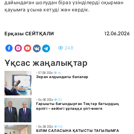
дайындаған шолудан біраз үзінділерді оқырман
қауымға ұсына кетуді жөн көрдік.
Ерқазы СЕЙТҚАЛИ
12.06.2026
248
Ұқсас жаңалықтар
- 07.08.2026
46
Экран алдындағы балалар
- 06.08.2026
152
Ғарышты бағындырған Тоқтар батырдың
ерлігі – кейінгі ұрпаққа үлгі-өнеге
- 06.08.2026
145
БІЛІМ САЛАСЫНА ҚАТЫСТЫ ТАҒЫЛЫМҒА