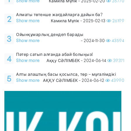
Show more
Камила Мүлік - 2025-02-20
26770
Алматы төтенше жағдайларға дайын ба?
2
Show more
Камила Мүлік - 2025-02-13
26199
Ойынқұмарлық дендеп барады
3
Show more
- 2024-11-30
43594
Пәтер сатып алғанда абай болыңыз!
4
Show more
Аққу СӘЛІМБЕК - 2024-06-14
39371
Алты алаштың басы қосылса, төр – мұғалімдікі
5
Show more
АҚҚУ СӘЛІМБЕК - 2024-06-12
43990