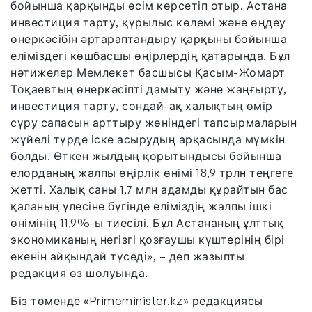
бойынша қарқынды өсім көрсетіп отыр. Астана
инвестиция тарту, құрылыс көлемі және өңдеу
өнеркәсібін әртараптандыру қарқыны бойынша
еліміздегі көшбасшы өңірлердің қатарында. Бұл
нәтижелер Мемлекет басшысы Қасым-Жомарт
Тоқаевтың өнеркәсіпті дамыту және жаңғырту,
инвестиция тарту, сондай-ақ халықтың өмір
сүру сапасын арттыру жөніндегі тапсырмаларын
жүйелі түрде іске асырудың арқасында мүмкін
болды. Өткен жылдың қорытындысы бойынша
елорданың жалпы өңірлік өнімі 18,9 трлн теңгеге
жетті. Халық саны 1,7 млн адамды құрайтын бас
қаланың үлесіне бүгінде еліміздің жалпы ішкі
өнімінің 11,9%-ы тиесілі. Бұл Астананың ұлттық
экономиканың негізгі қозғаушы күштерінің бірі
екенін айқындай түседі», – деп жазыпты
редакция өз шолуында.
Біз төменде «Primeminister.kz» редакциясы