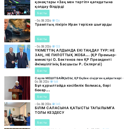
қонақтары «Заң мен тәртіп» қағидатына
қолдау білдірді
Басты
- 06.08.2026
126
Трамптың пікірін Иран теріске шығарды
Басты
- 06.08.2026
133
ҮКІМЕТТІҢ АЛДЫНДА ЕКІ ТАҢДАУ ТҰР: НЕ
ЗАҢ, НЕ ПИЛОТТЫҚ ЖОБА... (ҚР Премьер-
министрі О. Бектенов пен ҚР Президенті
Әкімшілігінің Басшысы Р. Склярға!)
Басты
Сәуле МЕШІТБАЙҚЫЗЫ, ҚР Еңбек сіңірген қайраткері
-
06.08.2026
168
Бұл құрылтайда кәсібилік болмаса, бәрі
бекер...
Басты
- 06.08.2026
145
БІЛІМ САЛАСЫНА ҚАТЫСТЫ ТАҒЫЛЫМҒА
ТОЛЫ КЕЗДЕСУ
Басты