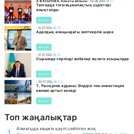
Ә.ФАЗЫЛОВА, Алматы облысы
- 06.08.2026
121
Талғарда тоғызқұмалақтың үздіктері
анықталды
Басты
- 31.07.2026
281
Адалдық алаңындағы зияткерлік шара
Басты
- 31.07.2026
321
Сырымда серпінді жобалар жүзеге асырылуда
Басты
- 30.07.2026
274
Т. Рысқұлов ауданы: Өндіріс пен инвестиция
көлемі артып келеді
Басты
Топ жаңалықтар
Алматыда көшкін қаупі сейілген жоқ
1