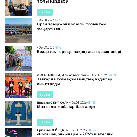
ТОЛЫ КЕЗДЕСУ
Басты
- 06.08.2026
99
Орал теміржол вокзалы толықтай
жаңартылды
- 06.08.2026
59
Беларусь төрінде асқақтаған қазақ өнері
Ә.ФАЗЫЛОВА, Алматы облысы
- 06.08.2026
121
Талғарда тоғызқұмалақтың үздіктері
анықталды
Басты
Ерқазы СЕЙТҚАЛИ
- 06.08.2026
123
Маңызды жобалар басталды
Басты
Ерқазы СЕЙТҚАЛИ
- 06.08.2026
126
«Болашақ ойындары – 2026» шетелдік