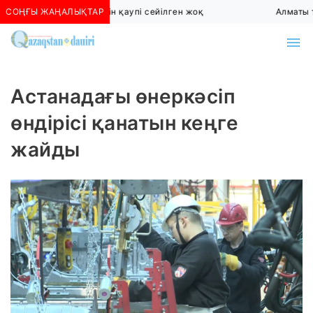
СОҢҒЫ ЖАҢАЛЫҚТАР
Алматыда көшкін қаупі сейілген жоқ
Алматы т
Астанадағы өнеркәсіп
өндірісі қанатын кеңге
жайды