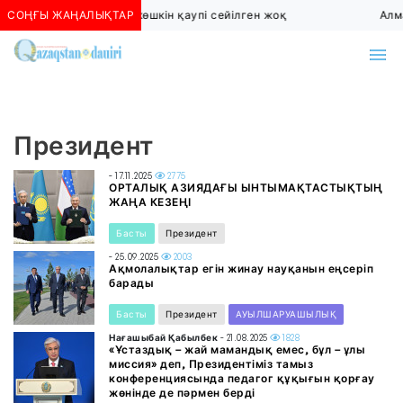
СОҢҒЫ ЖАҢАЛЫҚТАР
Алматыда көшкін қаупі сейілген жоқ
Алма
Президент
- 17.11.2025
2775
ОРТАЛЫҚ АЗИЯДАҒЫ ЫНТЫМАҚТАСТЫҚТЫҢ
ЖАҢА КЕЗЕҢІ
Басты
Президент
- 25.09.2025
2003
Ақмолалықтар егін жинау науқанын еңсеріп
барады
Басты
Президент
АУЫЛШАРУАШЫЛЫҚ
Нағашыбай Қабылбек
- 21.08.2025
1828
«Ұстаздық – жай мамандық емес, бұл – ұлы
миссия» деп, Президентіміз тамыз
конференциясында педагог құқығын қорғау
жөнінде де пәрмен берді