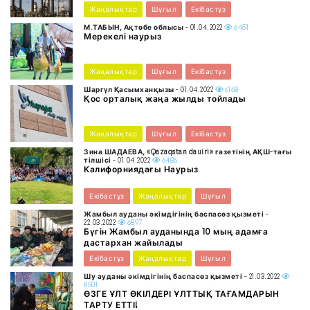
Жаңалықтар
Шұғыл
Екібастұз
М.ТАБЫН, Ақтөбе облысы
- 01.04.2022
6451
Мерекелі наурыз
Жаңалықтар
Шұғыл
Екібастұз
Шаргүл Қасымханқызы
- 01.04.2022
6168
Қос орталық жаңа жылды тойлады
Жаңалықтар
Шұғыл
Екібастұз
Зина ШАДАЕВА, «Qazaqstan dauiri» газетінің АҚШ-тағы
тілшісі
- 01.04.2022
6486
Калифорниядағы Наурыз
Екібастұз
Жаңалықтар
Шұғыл
Жамбыл ауданы әкімдігінің баспасөз қызметі
-
22.03.2022
6897
Бүгін Жамбыл ауданында 10 мың адамға
дастархан жайылады
Екібастұз
Жаңалықтар
Шұғыл
Шу ауданы әкімдігінің баспасөз қызметі
- 21.03.2022
8501
ӨЗГЕ ҰЛТ ӨКІЛДЕРІ ҰЛТТЫҚ ТАҒАМДАРЫН
ТАРТУ ЕТТІ!