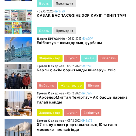
Басты
Президент
- 03.07.2025
2930
ҚАЗАҚ БАСПАСӨЗІНЕ ЗОР ҚАУІП ТӨНІП ТҰР!
Басты
Президент
Дария ЕРҒАЗИНА
- 05.12.2022
6399
Екібастұз – жемқорлық құрбаны
Жаңалықтар
Шұғыл
Басты
Екібастұз
Ермек Сахариев
- 05.12.2022
5273
Барлық әкім қорытынды шығаруы тиіс
Екібастұз
Жаңалықтар
Шұғыл
Ермек Сахариев
- 05.12.2022
5389
«АрселорМиттал Теміртау» АҚ басшыларына
талап қойды
Жаңалықтар
Шұғыл
Екібастұз
Ермек Сахариев
- 05.12.2022
5672
37 жылу электр орталығының 10-ы ғана
мемлекет меншігінде