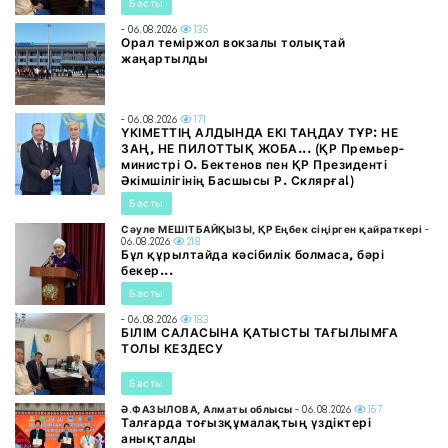
Басты
- 06.08.2026
135
Орал теміржол вокзалы толықтай
жаңартылды
- 06.08.2026
171
ҮКІМЕТТІҢ АЛДЫНДА ЕКІ ТАҢДАУ ТҰР: НЕ
ЗАҢ, НЕ ПИЛОТТЫҚ ЖОБА... (ҚР Премьер-
министрі О. Бектенов пен ҚР Президенті
Әкімшілігінің Басшысы Р. Склярға!)
Басты
Сәуле МЕШІТБАЙҚЫЗЫ, ҚР Еңбек сіңірген қайраткері
-
06.08.2026
218
Бұл құрылтайда кәсібилік болмаса, бәрі
бекер...
Басты
- 06.08.2026
183
БІЛІМ САЛАСЫНА ҚАТЫСТЫ ТАҒЫЛЫМҒА
ТОЛЫ КЕЗДЕСУ
Басты
Ә.ФАЗЫЛОВА, Алматы облысы
- 06.08.2026
157
Талғарда тоғызқұмалақтың үздіктері
анықталды