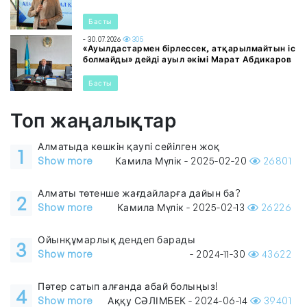
Басты
- 30.07.2026
305
«Ауылдастармен бірлессек, атқарылмайтын іс
болмайды» дейді ауыл әкімі Марат Абдикаров
Басты
Топ жаңалықтар
Алматыда көшкін қаупі сейілген жоқ
1
Show more
Камила Мүлік - 2025-02-20
26801
Алматы төтенше жағдайларға дайын ба?
2
Show more
Камила Мүлік - 2025-02-13
26226
Ойынқұмарлық дендеп барады
3
Show more
- 2024-11-30
43622
Пәтер сатып алғанда абай болыңыз!
4
Show more
Аққу СӘЛІМБЕК - 2024-06-14
39401