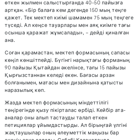
өткен жылмен салыстырғанда 40-50 пайызға
артқан. «Бір балаға кем дегенде 150 мың теңге
қажет. Тек мектеп киімі шамамен 75 мың теңгеге
түседі. Ал кеңсе тауарлары мен аяқ киімге тағы
осынша қаражат жұмсалады», – дейді қиналған
ана.
Соған қарамастан, мектеп формасының сапасы
көңіл көншітпейді. Бүгінгі нарықтағы форманың
90 пайызы Қытайдан әкелінсе, тағы 15 пайызы
Қырғызстаннан келеді екен. Бағасы арзан
болғанымен, матасы мен дизайнына қатысты
наразылық көп.
Жазда мектеп формасының міндеттілігі
төңірегінде қызу пікірталас өрбіді. Кейбір ата-
аналар оны алып тастауды талап еткен
петициялар ұйымдастырды. Ал бірыңғай үлгіні
жақтаушылар оның әлеуметтік маңызы бар