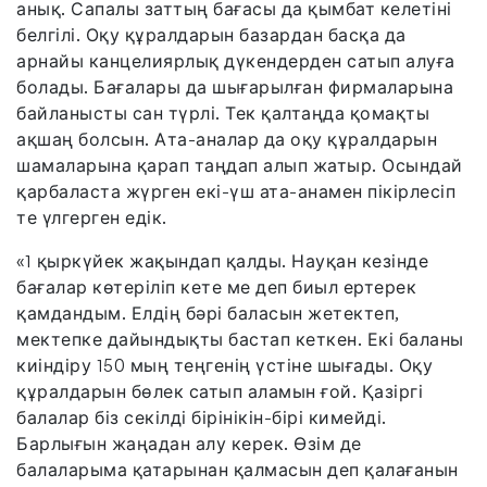
анық. Сапалы заттың бағасы да қымбат келетіні
белгілі. Оқу құралдарын базардан басқа да
арнайы канцелиярлық дүкендерден сатып алуға
болады. Бағалары да шығарылған фирмаларына
байланысты сан түрлі. Тек қалтаңда қомақты
ақшаң болсын. Ата-аналар да оқу құралдарын
шамаларына қарап таңдап алып жатыр. Осындай
қарбаласта жүрген екі-үш ата-анамен пікірлесіп
те үлгерген едік.
«1 қыркүйек жақындап қалды. Науқан кезінде
бағалар көтеріліп кете ме деп биыл ертерек
қамдандым. Елдің бәрі баласын жетектеп,
мектепке дайындықты бастап кеткен. Екі баланы
киіндіру 150 мың теңгенің үстіне шығады. Оқу
құралдарын бөлек сатып аламын ғой. Қазіргі
балалар біз секілді бірінікін-бірі кимейді.
Барлығын жаңадан алу керек. Өзім де
балаларыма қатарынан қалмасын деп қалағанын