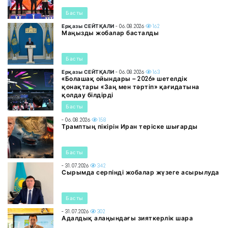
Басты
Ерқазы СЕЙТҚАЛИ
- 06.08.2026
162
Маңызды жобалар басталды
Басты
Ерқазы СЕЙТҚАЛИ
- 06.08.2026
163
«Болашақ ойындары – 2026» шетелдік
қонақтары «Заң мен тәртіп» қағидатына
қолдау білдірді
Басты
- 06.08.2026
158
Трамптың пікірін Иран теріске шығарды
Басты
- 31.07.2026
342
Сырымда серпінді жобалар жүзеге асырылуда
Басты
- 31.07.2026
302
Адалдық алаңындағы зияткерлік шара