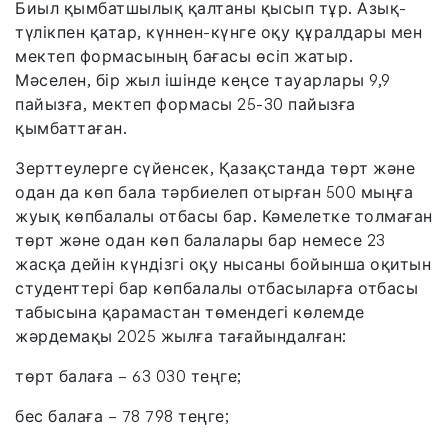
Биыл қымбатшылық қалтаны қысып тұр. Азық-
түлікпен қатар, күннен-күнге оқу құралдары мен
мектеп формасының бағасы өсіп жатыр.
Мәселен, бір жыл ішінде кеңсе тауарлары 9,9
пайызға, мектеп формасы 25-30 пайызға
қымбаттаған.
Зерттеулерге сүйенсек, Қазақстанда төрт және
одан да көп бала тәрбиелеп отырған 500 мыңға
жуық көпбалалы отбасы бар. Кәмелетке толмаған
төрт және одан көп балалары бар немесе 23
жасқа дейін күндізгі оқу нысаны бойынша оқитын
студенттері бар көпбалалы отбасыларға отбасы
табысына қарамастан төмендегі көлемде
жәрдемақы 2025 жылға тағайындалған:
төрт балаға – 63 030 теңге;
бес балаға – 78 798 теңге;