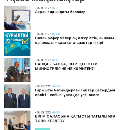
- 07.08.2026
81
Экран алдындағы балалар
- 07.08.2026
128
Саяси реформалар оң өзгерістің нышаны
саналады – қазақстандықтар пікірі
- 07.08.2026
185
БАСҚА – БАСҚА, СЫРТҚЫ ІСТЕР
МИНИСТРЛІГІНЕ НЕ КӨРІНГЕН?!
- 06.08.2026
194
Ғарышты бағындырған Тоқтар батырдың
ерлігі – кейінгі ұрпаққа үлгі-өнеге
- 06.08.2026
183
БІЛІМ САЛАСЫНА ҚАТЫСТЫ ТАҒЫЛЫМҒА
ТОЛЫ КЕЗДЕСУ