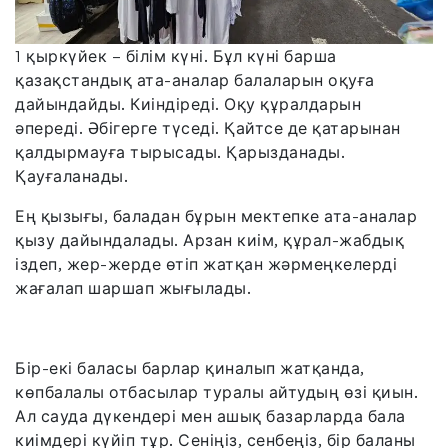
1 қыркүйек – білім күні. Бұл күні барша
қазақстандық ата-аналар балаларын оқуға
дайындайды. Киіндіреді. Оқу құралдарын
әпереді. Әбігерге түседі. Қайтсе де қатарынан
қалдырмауға тырысады. Қарызданады.
Қауғаланады.
Ең қызығы, баладан бұрын мектепке ата-аналар
қызу дайындалады. Арзан киім, құрал-жабдық
іздеп, жер-жерде өтіп жатқан жәрмеңкелерді
жағалап шаршап жығылады.
Бір-екі баласы барлар қиналып жатқанда,
көпбалалы отбасылар туралы айтудың өзі қиын.
Ал сауда дүкендері мен ашық базарларда бала
киімдері күйіп тұр. Сеніңіз, сенбеңіз, бір баланы