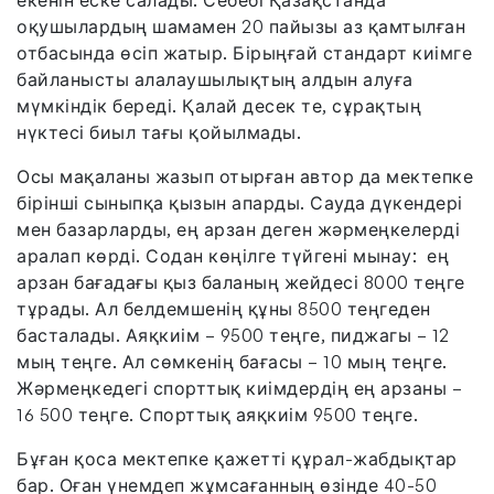
екенін еске салады. Себебі Қазақстанда
оқушылардың шамамен 20 пайызы аз қамтылған
отбасында өсіп жатыр. Бірыңғай стандарт киімге
байланысты алалаушылықтың алдын алуға
мүмкіндік береді. Қалай десек те, сұрақтың
нүктесі биыл тағы қойылмады.
Осы мақаланы жазып отырған автор да мектепке
бірінші сыныпқа қызын апарды. Сауда дүкендері
мен базарларды, ең арзан деген жәрмеңкелерді
аралап көрді. Содан көңілге түйгені мынау: ең
арзан бағадағы қыз баланың жейдесі 8000 теңге
тұрады. Ал белдемшенің құны 8500 теңгеден
басталады. Аяқкиім – 9500 теңге, пиджагы – 12
мың теңге. Ал сөмкенің бағасы – 10 мың теңге.
Жәрмеңкедегі спорттық киімдердің ең арзаны –
16 500 теңге. Спорттық аяқкиім 9500 теңге.
Бұған қоса мектепке қажетті құрал-жабдықтар
бар. Оған үнемдеп жұмсағанның өзінде 40-50