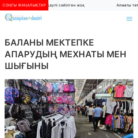
СОҢҒЫ ЖАҢАЛЫҚТАР
Алматыда көшкін қаупі сейілген жоқ
Алматы төтен
БАЛАНЫ МЕКТЕПКЕ
АПАРУДЫҢ МЕХНАТЫ МЕН
ШЫҒЫНЫ