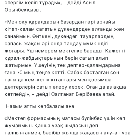
әпергім келіп тұрады», – дейді Асыл
Орынбекқызы.
«Мен оқу құралдарын базардан гөрі арнайы
кітап-қалам сататын дүкендерден алғанды жөн
санаймын. Өйткені, дүкендегі тауарлардың
сапасы жақсы әрі онда таңдау мүмкіндігі
жоғары. Үш немерем мектепке барады. Қажетті
құрал-жабдықтарының бәрін сатып алып
жатырмын. Үшеуінің тек дәптер-қаламдарына
ғана 70 мың теңге кетті. Сабақ басталған соң
тағы да кем-кетік кітаптары мен қосымша
дәптерлерін сатып әперу керек. Оған да аз ақша
кетпейді», – дейді Cалтанат Бөрібаева апай.
Назым атты көпбалалы ана:
«Мектеп формасының матасы бүлінбес үшін көп
жумаймын. Қанша ұзақ шыдасын деп
талпынғанмен, бәрібір жылда жаңасын алуға тура