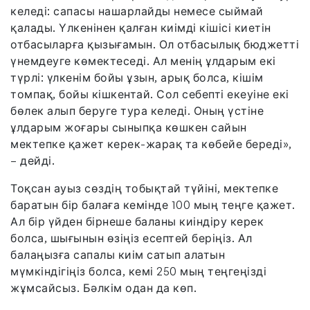
келеді: сапасы нашарлайды немесе сыймай
қалады. Үлкенінен қалған киімді кішісі киетін
отбасыларға қызығамын. Ол отбасылық бюджетті
үнемдеуге көмектеседі. Ал менің ұлдарым екі
түрлі: үлкенім бойы ұзын, арық болса, кішім
томпақ, бойы кішкентай. Сол себепті екеуіне екі
бөлек алып беруге тура келеді. Оның үстіне
ұлдарым жоғары сыныпқа көшкен сайын
мектепке қажет керек-жарақ та көбейе береді»,
– дейді.
Тоқсан ауыз сөздің тобықтай түйіні, мектепке
баратын бір балаға кемінде 100 мың теңге қажет.
Ал бір үйден бірнеше баланы киіндіру керек
болса, шығынын өзіңіз есептей беріңіз. Ал
балаңызға сапалы киім сатып алатын
мүмкіндігіңіз болса, кемі 250 мың теңгеңізді
жұмсайсыз. Бәлкім одан да көп.