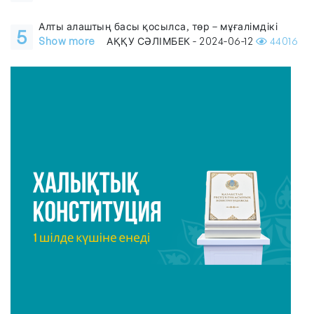
Алты алаштың басы қосылса, төр – мұғалімдікі
5
Show more
АҚҚУ СӘЛІМБЕК - 2024-06-12
44016