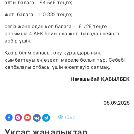
алты балаға – 94 565 теңге;
жеті балаға – 110 332 теңге;
сегіз және одан көп балаға – 15 728 теңге
қосымша 4 АЕК бойынша жеті баладан кейінгі
әрбір үшін.
Қазір білім сапасы, оқу құралдарының
қымбаттауы ең өзекті мәселе болып тұр. Себебі
көпбалалы отбасы үшін әжептәуір салмақ.
Нағашыбай ҚАБЫЛБЕК
05.09.2025
1067
Ұқсас жаңалықтар