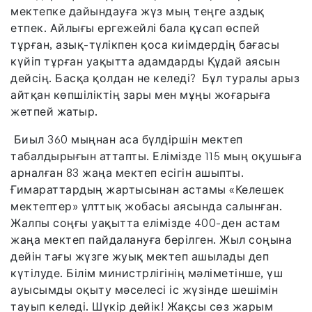
мектепке дайындауға жүз мың теңге аздық
етпек. Айлығы ергежейлі бала құсап өспей
тұрған, азық-түлікпен қоса киімдердің бағасы
күйіп тұрған уақытта адамдарды Құдай аясын
дейсің. Басқа қолдан не келеді? Бұл туралы арыз
айтқан көпшіліктің зары мен мұңы жоғарыға
жетпей жатыр.
Биыл 360 мыңнан аса бүлдіршін мектеп
табалдырығын аттапты. Елімізде 115 мың оқушыға
арналған 83 жаңа мектеп есігін ашыпты.
Ғимараттардың жартысынан астамы «Келешек
мектептер» ұлттық жобасы аясында салынған.
Жалпы соңғы уақытта елімізде 400-ден астам
жаңа мектеп пайдалануға берілген. Жыл соңына
дейін тағы жүзге жуық мектеп ашылады деп
күтілуде. Білім министрлігінің мәліметінше, үш
ауысымды оқыту мәселесі іс жүзінде шешімін
тауып келеді. Шүкір дейік! Жақсы сөз жарым