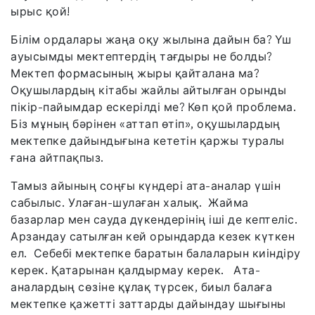
ырыс қой!
Білім ордалары жаңа оқу жылына дайын ба? Үш
ауысымды мектептердің тағдыры не болды?
Мектеп формасының жыры қайталана ма?
Оқушылардың кітабы жайлы айтылған орынды
пікір-пайымдар ескерілді ме? Көп қой проблема.
Біз мұның бәрінен «аттап өтіп», оқушылардың
мектепке дайындығына кететін қаржы туралы
ғана айтпақпыз.
Тамыз айының соңғы күндері ата-аналар үшін
сабылыс. Улаған-шулаған халық. Жайма
базарлар мен сауда дүкендерінің іші де кептеліс.
Арзандау сатылған кей орындарда кезек күткен
ел. Себебі мектепке баратын балаларын киіндіру
керек. Қатарынан қалдырмау керек. Ата-
аналардың сөзіне құлақ түрсек, биыл балаға
мектепке қажетті заттарды дайындау шығыны