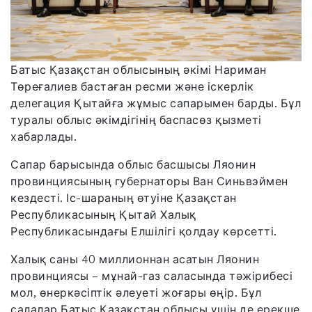
Батыс Қазақстан облысының әкімі Нариман
Төреғалиев бастаған ресми және іскерлік
делегация Қытайға жұмыс сапарымен барды. Бұл
туралы облыс әкімдігінің баспасөз қызметі
хабарлады.
Сапар барысында облыс басшысы Ляонин
провинциясының губернаторы Ван Синьвэймен
кездесті. Іс-шараның өтуіне Қазақстан
Республикасының Қытай Халық
Республикасындағы Елшілігі қолдау көрсетті.
Халық саны 40 миллионнан асатын Ляонин
провинциясы – мұнай-газ саласында тәжірибесі
мол, өнеркәсіптік әлеуеті жоғары өңір. Бұл
салалар Батыс Қазақстан облысы үшін де ерекше