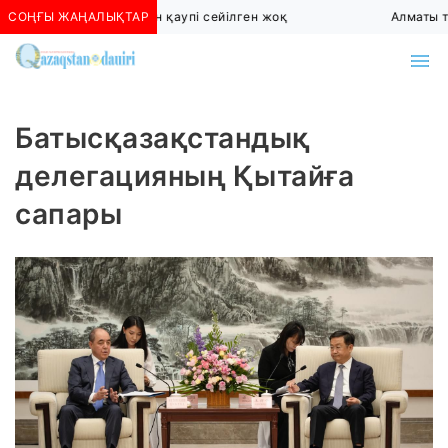
СОҢҒЫ ЖАҢАЛЫҚТАР
Алматыда көшкін қаупі сейілген жоқ
Алматы тө
Батысқазақстандық
делегацияның Қытайға
сапары