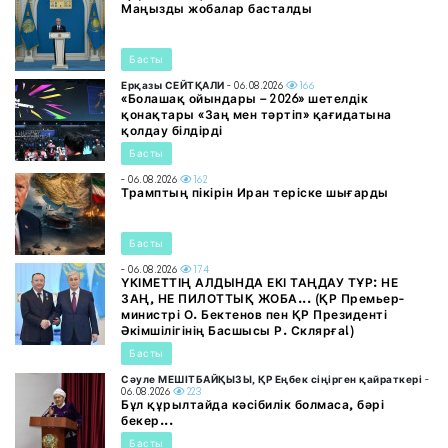
Маңызды жобалар басталды
Басты
Ерқазы СЕЙТҚАЛИ
- 06.08.2026
166
«Болашақ ойындары – 2026» шетелдік
қонақтары «Заң мен тәртіп» қағидатына
қолдау білдірді
Басты
- 06.08.2026
162
Трамптың пікірін Иран теріске шығарды
Басты
- 06.08.2026
174
ҮКІМЕТТІҢ АЛДЫНДА ЕКІ ТАҢДАУ ТҰР: НЕ
ЗАҢ, НЕ ПИЛОТТЫҚ ЖОБА... (ҚР Премьер-
министрі О. Бектенов пен ҚР Президенті
Әкімшілігінің Басшысы Р. Склярға!)
Басты
Сәуле МЕШІТБАЙҚЫЗЫ, ҚР Еңбек сіңірген қайраткері
-
06.08.2026
223
Бұл құрылтайда кәсібилік болмаса, бәрі
бекер...
Басты