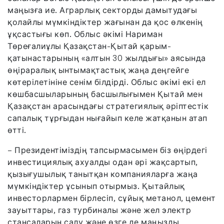
маңызға ие. Аграрлық секторды дамытудағы
қолайлы мүмкіндіктер жағынан да қос өлкенің
ұқсастығы көп. Облыс әкімі Нариман
Төреғалиұлы Қазақстан-Қытай қарым-
қатынастарының «алтын 30 жылдығы» аясында
өңіраралық ынтымақтастық жаңа деңгейге
көтерілетініне сенім білдірді. Облыс әкімі екі ел
көшбасшыларының басшылығымен Қытай мен
Қазақстан арасындағы стратегиялық әріптестік
сапалық тұрғыдан нығайып келе жатқанын атап
өтті.
– Президентіміздің тапсырмасымен біз өңірдегі
инвестициялық ахуалды одан әрі жақсартып,
қызығушылық танытқан компанияларға жаңа
мүмкіндіктер ұсынып отырмыз. Қытайлық
инвесторлармен бірлесіп, сұйық метанол, цемент
зауыттары, газ турбиналы және жел электр
стансаларын салу және өзге де маңызды