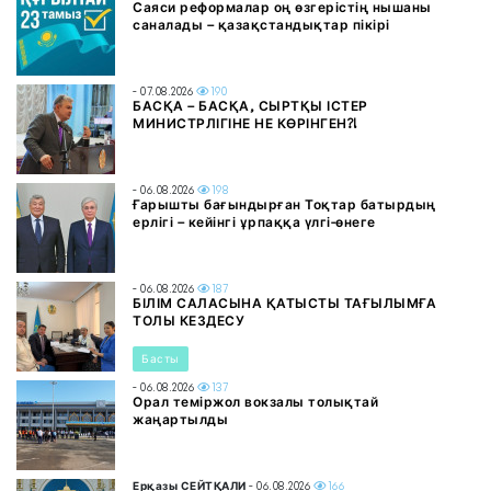
Саяси реформалар оң өзгерістің нышаны
саналады – қазақстандықтар пікірі
- 07.08.2026
190
БАСҚА – БАСҚА, СЫРТҚЫ ІСТЕР
МИНИСТРЛІГІНЕ НЕ КӨРІНГЕН?!
- 06.08.2026
198
Ғарышты бағындырған Тоқтар батырдың
ерлігі – кейінгі ұрпаққа үлгі-өнеге
- 06.08.2026
187
БІЛІМ САЛАСЫНА ҚАТЫСТЫ ТАҒЫЛЫМҒА
ТОЛЫ КЕЗДЕСУ
Басты
- 06.08.2026
137
Орал теміржол вокзалы толықтай
жаңартылды
Ерқазы СЕЙТҚАЛИ
- 06.08.2026
166