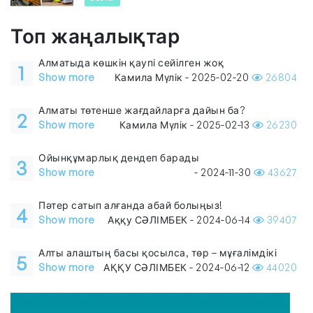
Топ жаңалықтар
Алматыда көшкін қаупі сейілген жоқ
1
Show more
Камила Мүлік - 2025-02-20
26804
Алматы төтенше жағдайларға дайын ба?
2
Show more
Камила Мүлік - 2025-02-13
26230
Ойынқұмарлық дендеп барады
3
Show more
- 2024-11-30
43627
Пәтер сатып алғанда абай болыңыз!
4
Show more
Аққу СӘЛІМБЕК - 2024-06-14
39407
Алты алаштың басы қосылса, төр – мұғалімдікі
5
Show more
АҚҚУ СӘЛІМБЕК - 2024-06-12
44020