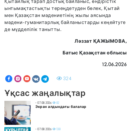
Қытайлық тарап достық байланыс, өндірістік
ынтымақтастықты тереңдетуден бөлек, Қытай
мен Қазақстан мәдениетінің жылы аясында
мәдени-гуманитарлық байланыстарды кеңейтуге
де мүдделілік танытты.
Ләззат ҚАЖЫМОВА,
Батыс Қазақстан облысы
12.06.2026
324
Ұқсас жаңалықтар
- 07.08.2026
82
Экран алдындағы балалар
- 07.08.2026
138