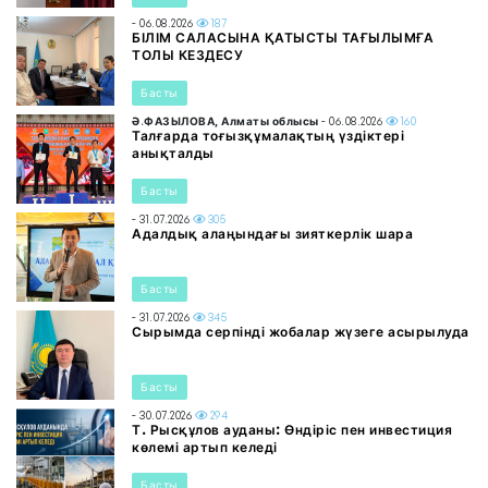
- 06.08.2026
187
БІЛІМ САЛАСЫНА ҚАТЫСТЫ ТАҒЫЛЫМҒА
ТОЛЫ КЕЗДЕСУ
Басты
Ә.ФАЗЫЛОВА, Алматы облысы
- 06.08.2026
160
Талғарда тоғызқұмалақтың үздіктері
анықталды
Басты
- 31.07.2026
305
Адалдық алаңындағы зияткерлік шара
Басты
- 31.07.2026
345
Сырымда серпінді жобалар жүзеге асырылуда
Басты
- 30.07.2026
294
Т. Рысқұлов ауданы: Өндіріс пен инвестиция
көлемі артып келеді
Басты