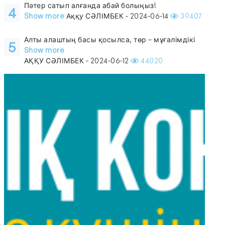
Пәтер сатып алғанда абай болыңыз!
4
Show more
Аққу СӘЛІМБЕК - 2024-06-14
39407
Алты алаштың басы қосылса, төр – мұғалімдікі
5
Show more
АҚҚУ СӘЛІМБЕК - 2024-06-12
44020