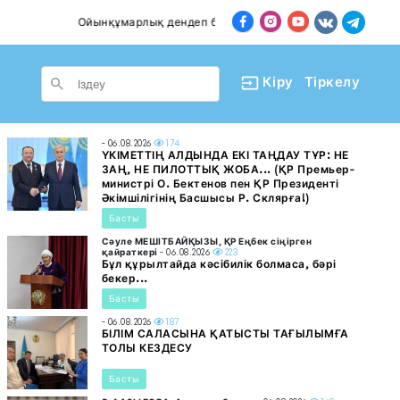
Ойынқұмарлық дендеп барады
Пәтер сатып алғанда
le Dropdown
Кіру
Тіркелу
- 06.08.2026
174
ҮКІМЕТТІҢ АЛДЫНДА ЕКІ ТАҢДАУ ТҰР: НЕ
ЗАҢ, НЕ ПИЛОТТЫҚ ЖОБА... (ҚР Премьер-
министрі О. Бектенов пен ҚР Президенті
Әкімшілігінің Басшысы Р. Склярға!)
Басты
Сәуле МЕШІТБАЙҚЫЗЫ, ҚР Еңбек сіңірген
қайраткері
- 06.08.2026
223
Бұл құрылтайда кәсібилік болмаса, бәрі
бекер...
Басты
- 06.08.2026
187
БІЛІМ САЛАСЫНА ҚАТЫСТЫ ТАҒЫЛЫМҒА
ТОЛЫ КЕЗДЕСУ
Басты