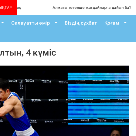
ЫҚТАР
Алматы төтенше жағдайларға дайын ба?
Toggle Dropdown
Toggle Dropdown
Togg
Салауатты өмір
Біздің сұхбат
Қоғам
лтын, 4 күміс