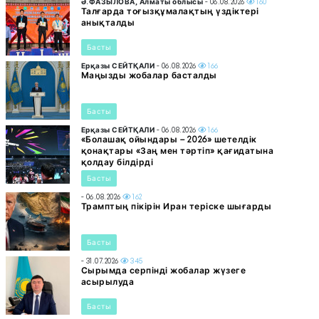
Ә.ФАЗЫЛОВА, Алматы облысы
- 06.08.2026
160
Талғарда тоғызқұмалақтың үздіктері
анықталды
Басты
Ерқазы СЕЙТҚАЛИ
- 06.08.2026
166
Маңызды жобалар басталды
Басты
Ерқазы СЕЙТҚАЛИ
- 06.08.2026
166
«Болашақ ойындары – 2026» шетелдік
қонақтары «Заң мен тәртіп» қағидатына
қолдау білдірді
Басты
- 06.08.2026
162
Трамптың пікірін Иран теріске шығарды
Басты
- 31.07.2026
345
Сырымда серпінді жобалар жүзеге
асырылуда
Басты