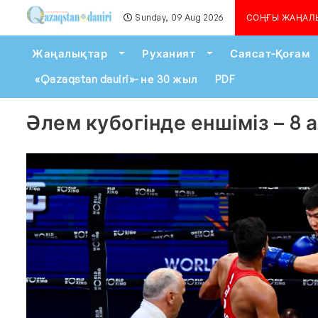
Sunday, 09 Aug 2026
Алматыда көшкін қаупі сейілген жоқ
СОҢҒЫ ЖАҢАЛ
Toggle Dropdown
Toggle Dropdown
Жаңалықтар
Руханият
Саясат-Қоғам
«Qazaqstan dauiri»- не 30 жыл
PDF
Әлем кубогінде еншіміз – 8 а