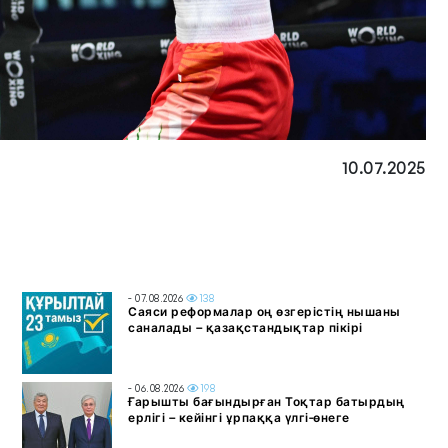
10.07.2025
- 07.08.2026
138
Саяси реформалар оң өзгерістің нышаны
саналады – қазақстандықтар пікірі
- 06.08.2026
198
Ғарышты бағындырған Тоқтар батырдың
ерлігі – кейінгі ұрпаққа үлгі-өнеге