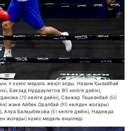
тын, 4 күміс медаль жеңіп алды. Назым Қызайбай
ін), Бекзад Нұрдәулетов (85 келіге дейін),
гданова (70 келіге дейін), Санжар Тәшкенбай (50
йін) және Айбек Оралбай (90 келіден жоғары)
), Алуа Балқыбекова (51 келіге дейін), Надежда
іден жоғары) күміс медаль еншіледі.