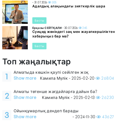
- 31.07.2026
305
Адалдық алаңындағы зияткерлік шара
Басты
Ерқазы СЕЙТҚАЛИ
- 30.07.2026
245
Суицид жөніндегі заң мен жауапкершіліктен
хабарыңыз бар ма?
Басты
Топ жаңалықтар
Алматыда көшкін қаупі сейілген жоқ
1
Show more
Камила Мүлік - 2025-02-20
26804
Алматы төтенше жағдайларға дайын ба?
2
Show more
Камила Мүлік - 2025-02-13
26230
Ойынқұмарлық дендеп барады
3
Show more
- 2024-11-30
43627