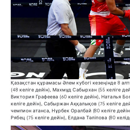
Қазақстан құрамасы Әлем кубогі кезеңінде 8 ал
(48 келіге дейін), Махмұд Сабырхан (55 келіге дей
Виктория Графеева (60 келіге дейін), Наталья Бо
келіге дейін), Сабыржан Аққалықов (75 келіге де
чемпион атанса, Нұрбек Оралбай (80 келіге дейін
Рябец (75 келіге дейін), Елдана Тәліпова (80 кел