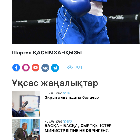
Шаргүл ҚАСЫМХАНҚЫЗЫ
991
Ұқсас жаңалықтар
- 07.08.2026
82
Экран алдындағы балалар
- 07.08.2026
190
БАСҚА – БАСҚА, СЫРТҚЫ ІСТЕР
МИНИСТРЛІГІНЕ НЕ КӨРІНГЕН?!