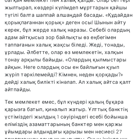
батқан мемлекет пен халық қалды. Олар беттері
жылтырап, көздері күлімдеп мұрттарын қайшы
түгілі балта шаппай алшаңдай басады. «Құдайдан
қорықпағаннан қорық» деген осы! Шынын айту
керек, бұл жерде халық наразы. Себебі олардың
адам айтқысыз зор байлықты өз еңбегімен
таппағанын халық жақсы біледі. Жеді, тонады,
ұрлады. Әлбетте, олар өз мемлекетін, халқын
тонау арқылы байыды. «Олардың қылмыстары
айқын. Неге олардың осы ен байлығын қуып
жүріп тәркілемейді? Кімнен, неден қорқады?»
дейді халық билікті кінәлап. Ал халық айтса қалт
айтпайды.
Тек мемлекет емес, бұл күндері қалың бұқара
қарызға батып, қиналып жатыр. Ұлттық банктің
үстіміздегі жылдың 1 сәуіріндегі есебі бойынша
еліміздің азаматтарының банктер мен қаржы
ұйымдары алдындағы қарызы мен несиесі 27