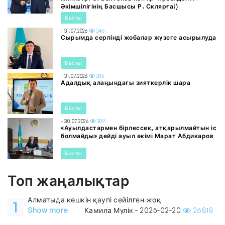
Әкімшілігінің Басшысы Р. Склярға!)
Басты
- 31.07.2026
346
Сырымда серпінді жобалар жүзеге асырылуда
Басты
- 31.07.2026
305
Адалдық алаңындағы зияткерлік шара
Басты
- 30.07.2026
309
«Ауылдастармен бірлессек, атқарылмайтын іс
болмайды» дейді ауыл әкімі Марат Абдикаров
Басты
Топ жаңалықтар
Алматыда көшкін қаупі сейілген жоқ
1
Show more
Камила Мүлік - 2025-02-20
26818