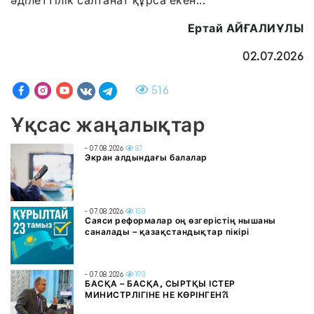
әділеттілік салтанат құрса екен...
Ертай АЙҒАЛИҰЛЫ
02.07.2026
516
Ұқсас жаңалықтар
- 07.08.2026
87
Экран алдындағы балалар
- 07.08.2026
153
Саяси реформалар оң өзгерістің нышаны
саналады – қазақстандықтар пікірі
- 07.08.2026
193
БАСҚА – БАСҚА, СЫРТҚЫ ІСТЕР
МИНИСТРЛІГІНЕ НЕ КӨРІНГЕН?!