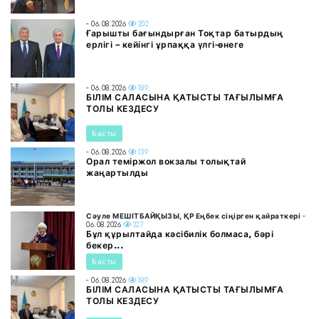
- 06.08.2026
202
Ғарышты бағындырған Тоқтар батырдың
ерлігі – кейінгі ұрпаққа үлгі-өнеге
- 06.08.2026
189
БІЛІМ САЛАСЫНА ҚАТЫСТЫ ТАҒЫЛЫМҒА
ТОЛЫ КЕЗДЕСУ
Басты
- 06.08.2026
139
Орал теміржол вокзалы толықтай
жаңартылды
Сәуле МЕШІТБАЙҚЫЗЫ, ҚР Еңбек сіңірген қайраткері
-
06.08.2026
227
Бұл құрылтайда кәсібилік болмаса, бәрі
бекер...
Басты
- 06.08.2026
189
БІЛІМ САЛАСЫНА ҚАТЫСТЫ ТАҒЫЛЫМҒА
ТОЛЫ КЕЗДЕСУ