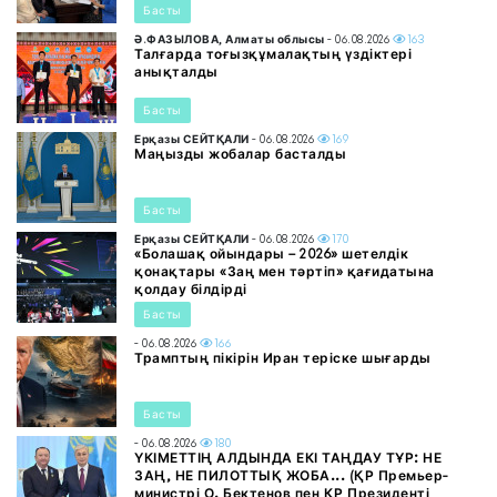
Басты
Ә.ФАЗЫЛОВА, Алматы облысы
- 06.08.2026
163
Талғарда тоғызқұмалақтың үздіктері
анықталды
Басты
Ерқазы СЕЙТҚАЛИ
- 06.08.2026
169
Маңызды жобалар басталды
Басты
Ерқазы СЕЙТҚАЛИ
- 06.08.2026
170
«Болашақ ойындары – 2026» шетелдік
қонақтары «Заң мен тәртіп» қағидатына
қолдау білдірді
Басты
- 06.08.2026
166
Трамптың пікірін Иран теріске шығарды
Басты
- 06.08.2026
180
ҮКІМЕТТІҢ АЛДЫНДА ЕКІ ТАҢДАУ ТҰР: НЕ
ЗАҢ, НЕ ПИЛОТТЫҚ ЖОБА... (ҚР Премьер-
министрі О. Бектенов пен ҚР Президенті