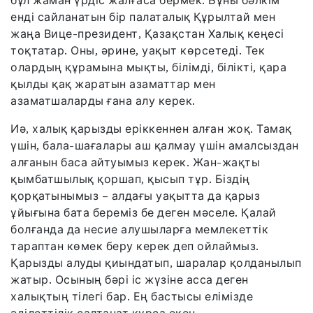
бұл жаман үрдіс жалғаса бермек. Бұны бәлкім
енді сайланатын бір палаталық Құрылтай мен
жаңа Вице-президент, Қазақстан Халық кеңесі
тоқтатар. Оны, әрине, уақыт көрсетеді. Тек
олардың құрамына мықты, білімді, білікті, қара
қылды қақ жаратын азаматтар мен
азаматшаларды ғана алу керек.
Иә, халық қарызды еріккеннен алған жоқ. Тамақ
үшін, бала-шағалары аш қалмау үшін амалсыздан
алғанын баса айтуымыз керек. Жан-жақты
қымбатшылық қоршап, қысып тұр. Біздің
қорқатынымыз – алдағы уақытта да қарыз
ұйығына бата береміз бе деген мәселе. Қалай
болғанда да несие алушыларға мемлекеттік
тараптан көмек беру керек деп ойлаймыз.
Қарызды алуды қиындатып, шаралар қолданылып
жатыр. Осының бәрі іс жүзіне асса деген
халықтың тілегі бар. Ең бастысы елімізде