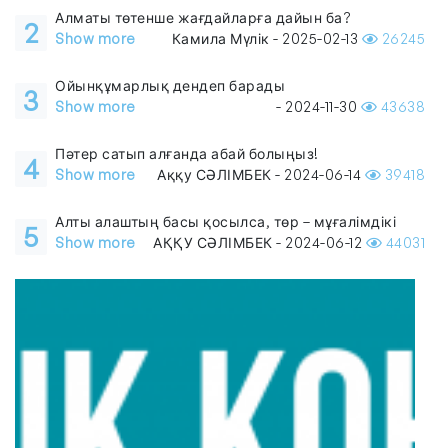
Алматы төтенше жағдайларға дайын ба?
2
Show more
Камила Мүлік - 2025-02-13
26245
Ойынқұмарлық дендеп барады
3
Show more
- 2024-11-30
43638
Пәтер сатып алғанда абай болыңыз!
4
Show more
Аққу СӘЛІМБЕК - 2024-06-14
39418
Алты алаштың басы қосылса, төр – мұғалімдікі
5
Show more
АҚҚУ СӘЛІМБЕК - 2024-06-12
44031