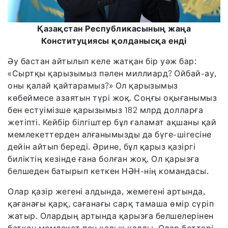
Қазақстан Республикасының жаңа
Конституциясы қолданысқа енді
Әу бастан айтылып келе жатқан бір уәж бар:
«Сыртқы қарызымыз пәлен миллиард? Ойбай-ау,
оны қалай қайтарамыз?» Ол қарызымыз
көбеймесе азаятын түрі жоқ. Соңғы оқығанымыз
бен естуімізше қарызымыз 182 млрд долларға
жетіпті. Кейбір білгіштер бұл ғаламат ақшаны қай
мемлекеттерден алғанымызды да бүге-шігесіне
дейін айтып береді. Әрине, бұл қарыз қазіргі
биліктің кезінде ғана болған жоқ. Ол қарызға
белшеден батырып кеткен НӘН-нің командасы.
Олар қазір жегені алдында, жемегені артында,
қағанағы қарқ, сағанағы сарқ тамаша өмір сүріп
жатыр. Олардың артында қарызға белшелерінен