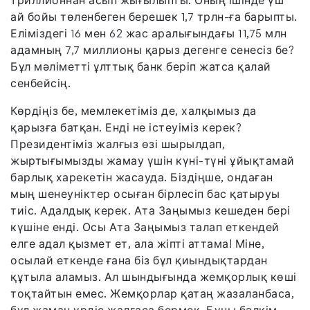
триллионнан асып жығылыпты. Оның ішінде үш
ай бойы төленбеген берешек 1,7 трлн-ға барыпты.
Еліміздегі 16 мен 62 жас аралығындағы 11,75 млн
адамның 7,7 миллионы қарыз дегенге сенесіз бе?
Бұл мәліметті ұлттық банк беріп жатса қалай
сенбейсің.
Көрдіңіз бе, мемлекетіміз де, халқымыз да
қарызға батқан. Енді не істеуіміз керек?
Президентіміз жалғыз өзі шырылдап,
жыртығымызды жамау үшін күні-түні ұйықтамай
барлық харекетін жасауда. Біздіңше, ондаған
мың шенеуніктер осыған бірлесіп бас қатыруы
тиіс. Адалдық керек. Ата Заңымыз кешеден бері
күшіне енді. Осы Ата Заңымыз талап еткендей
елге адал қызмет ет, ала жіпті аттама! Міне,
осылай еткенде ғана біз бұл қиындықтардан
құтыла аламыз. Ал шындығында жемқорлық көші
тоқтайтын емес. Жемқорлар қатаң жазаланбаса,