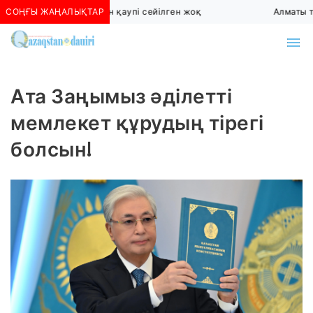
СОҢҒЫ ЖАҢАЛЫҚТАР
Алматыда көшкін қаупі сейілген жоқ
Алматы тө
Ата Заңымыз әділетті
мемлекет құрудың тірегі
болсын!