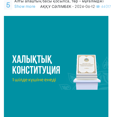
Алты алаштың басы қосылса, төр – мұғалімдікі
5
Show more
АҚҚУ СӘЛІМБЕК - 2024-06-12
44017