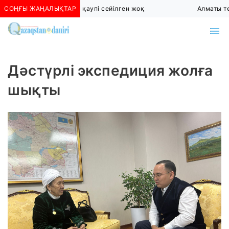
СОҢҒЫ ЖАҢАЛЫҚТАР
Алматыда көшкін қаупі сейілген жоқ
Алматы төт
Дәстүрлі экспедиция жолға
шықты