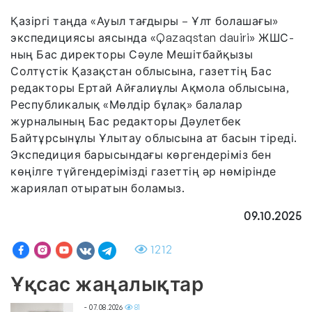
Қазіргі таңда «Ауыл тағдыры – Ұлт болашағы»
экспедициясы аясында «Qazaqstan dauiri» ЖШС-
ның Бас директоры Сәуле Мешітбайқызы
Солтүстік Қазақстан облысына, газеттің Бас
редакторы Ертай Айғалиұлы Ақмола облысына,
Республикалық «Мөлдір бұлақ» балалар
журналының Бас редакторы Дәулетбек
Байтұрсынұлы Ұлытау облысына ат басын тіреді.
Экспедиция барысындағы көргендеріміз бен
көңілге түйгендерімізді газеттің әр нөмірінде
жариялап отыратын боламыз.
09.10.2025
1212
Ұқсас жаңалықтар
- 07.08.2026
81