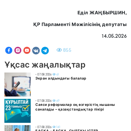
Еділ ЖАҢБЫРШИН,
ҚР Парламенті Мәжілісінің депутаты
14.05.2026
855
Ұқсас жаңалықтар
- 07.08.2026
61
Экран алдындағы балалар
- 07.08.2026
69
Саяси реформалар оң өзгерістің нышаны
саналады – қазақстандықтар пікірі
- 07.08.2026
141
БАСҚА – БАСҚА, СЫРТҚЫ ІСТЕР