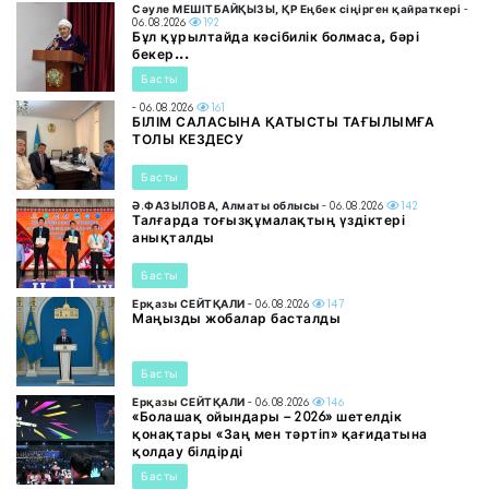
Сәуле МЕШІТБАЙҚЫЗЫ, ҚР Еңбек сіңірген қайраткері
-
06.08.2026
192
Бұл құрылтайда кәсібилік болмаса, бәрі
бекер...
Басты
- 06.08.2026
161
БІЛІМ САЛАСЫНА ҚАТЫСТЫ ТАҒЫЛЫМҒА
ТОЛЫ КЕЗДЕСУ
Басты
Ә.ФАЗЫЛОВА, Алматы облысы
- 06.08.2026
142
Талғарда тоғызқұмалақтың үздіктері
анықталды
Басты
Ерқазы СЕЙТҚАЛИ
- 06.08.2026
147
Маңызды жобалар басталды
Басты
Ерқазы СЕЙТҚАЛИ
- 06.08.2026
146
«Болашақ ойындары – 2026» шетелдік
қонақтары «Заң мен тәртіп» қағидатына
қолдау білдірді
Басты