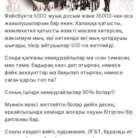
Фейсбукта 5000 жуық досым және 35000-нан аса
жазылушыларым бар екен. Халыққа қатысты,
мемлекетке қатысты өзекті мәселе көтерсең,
максимум мың, әрі кеткенде екі мың қолдаушы
шығады, пікір айтушылар 500-ге жетпейді.
Сонда қалғаны немқұрайлылар ма «сен тимесең
мен тиме, бадырақ көз» деп отырған, немесе
фейк аккаунттар ма бақылап отырған, немесе
саған қарсы топ па?
Соның ішінде немқұрайлылар 80% болар?!
Мүмкін өресі жетпейтін болар дейін десең,
әрқайсысында кемінде жоғары оқуын бітірген бір
дипломы бар.
Соңғы кездегі вейп, лудомания, ЛГБТ, бұралқы ит