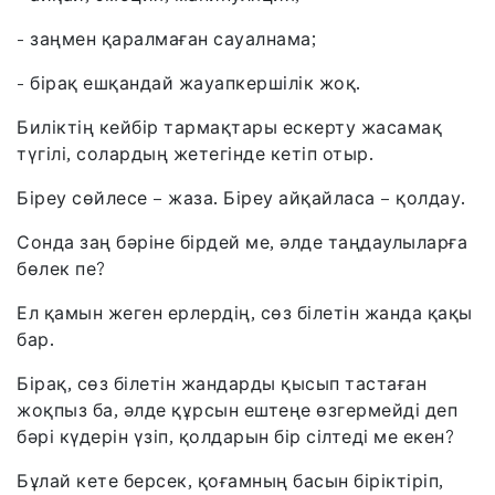
- заңмен қаралмаған сауалнама;
- бірақ ешқандай жауапкершілік жоқ.
Биліктің кейбір тармақтары ескерту жасамақ
түгілі, солардың жетегінде кетіп отыр.
Біреу сөйлесе – жаза. Біреу айқайласа – қолдау.
Сонда заң бәріне бірдей ме, әлде таңдаулыларға
бөлек пе?
Ел қамын жеген ерлердің, сөз білетін жанда қақы
бар.
Бірақ, сөз білетін жандарды қысып тастаған
жоқпыз ба, әлде құрсын ештеңе өзгермейді деп
бәрі күдерін үзіп, қолдарын бір сілтеді ме екен?
Бұлай кете берсек, қоғамның басын біріктіріп,