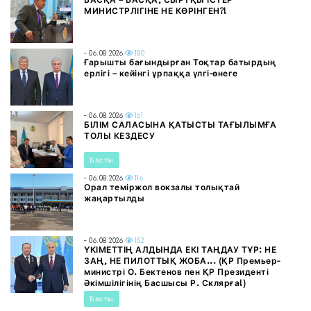
МИНИСТРЛІГІНЕ НЕ КӨРІНГЕН?!
- 06.08.2026
180
Ғарышты бағындырған Тоқтар батырдың
ерлігі – кейінгі ұрпаққа үлгі-өнеге
- 06.08.2026
161
БІЛІМ САЛАСЫНА ҚАТЫСТЫ ТАҒЫЛЫМҒА
ТОЛЫ КЕЗДЕСУ
Басты
- 06.08.2026
116
Орал теміржол вокзалы толықтай
жаңартылды
- 06.08.2026
152
ҮКІМЕТТІҢ АЛДЫНДА ЕКІ ТАҢДАУ ТҰР: НЕ
ЗАҢ, НЕ ПИЛОТТЫҚ ЖОБА... (ҚР Премьер-
министрі О. Бектенов пен ҚР Президенті
Әкімшілігінің Басшысы Р. Склярға!)
Басты