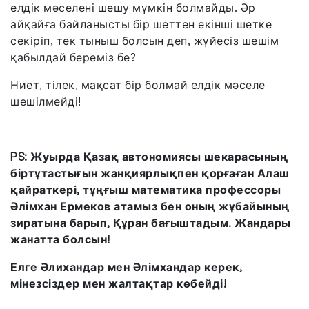
елдік мәселені шешу мүмкін болмайды. Әр
айқайға байланысты бір шеттен екінші шетке
секіріп, тек тыныш болсын деп, жүйесіз шешім
қабылдай береміз бе?
Ниет, тілек, мақсат бір болмай елдік мәселе
шешілмейді!
PS: Жуырда Қазақ автономиясы шекарасының
біртұтастығын жанқиярлықпен қорғаған Алаш
қайраткері, тұңғыш математика профессоры
Әлімхан Ермеков атамыз бен оның жұбайының
зиратына барып, Құран бағыштадым. Жандары
жанатта болсын!
Елге Әлихандар мен Әлімхандар керек,
мінезсіздер мен жалтақтар көбейді!