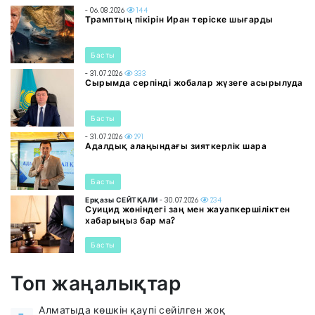
- 06.08.2026
144
Трамптың пікірін Иран теріске шығарды
Басты
- 31.07.2026
333
Сырымда серпінді жобалар жүзеге асырылуда
Басты
- 31.07.2026
291
Адалдық алаңындағы зияткерлік шара
Басты
Ерқазы СЕЙТҚАЛИ
- 30.07.2026
234
Суицид жөніндегі заң мен жауапкершіліктен
хабарыңыз бар ма?
Басты
Топ жаңалықтар
Алматыда көшкін қаупі сейілген жоқ