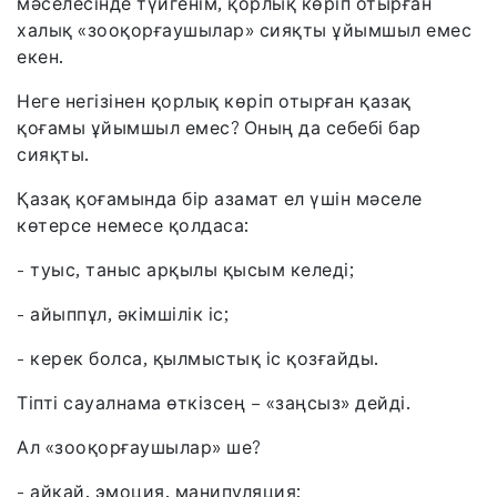
мәселесінде түйгенім, қорлық көріп отырған
халық «зооқорғаушылар» сияқты ұйымшыл емес
екен.
Неге негізінен қорлық көріп отырған қазақ
қоғамы ұйымшыл емес? Оның да себебі бар
сияқты.
Қазақ қоғамында бір азамат ел үшін мәселе
көтерсе немесе қолдаса:
- туыс, таныс арқылы қысым келеді;
- айыппұл, әкімшілік іс;
- керек болса, қылмыстық іс қозғайды.
Тіпті сауалнама өткізсең – «заңсыз» дейді.
Ал «зооқорғаушылар» ше?
- айқай, эмоция, манипуляция;