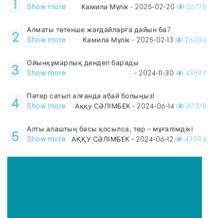
1
Show more
Камила Мүлік - 2025-02-20
26778
Алматы төтенше жағдайларға дайын ба?
2
Show more
Камила Мүлік - 2025-02-13
26206
Ойынқұмарлық дендеп барады
3
Show more
- 2024-11-30
43599
Пәтер сатып алғанда абай болыңыз!
4
Show more
Аққу СӘЛІМБЕК - 2024-06-14
39378
Алты алаштың басы қосылса, төр – мұғалімдікі
5
Show more
АҚҚУ СӘЛІМБЕК - 2024-06-12
43996