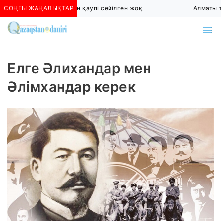
СОҢҒЫ ЖАҢАЛЫҚТАР
Алматыда көшкін қаупі сейілген жоқ
Алматы тө
Елге Әлихандар мен
Әлімхандар керек