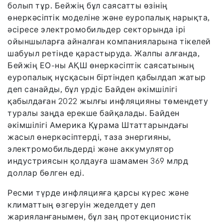
болып тұр. Бейжің бұл саясатты өзінің
өнеркәсіптік моделіне және еуропалық нарықта,
әсіресе электромобильдер секторында ірі
ойыншыларға айналған компанияларына тікелей
шабуыл ретінде қарастыруда. Жалпы алғанда,
Бейжің ЕО-ны АҚШ өнеркәсіптік саясатының
еуропалық нұсқасын біртіндеп қабылдап жатыр
деп санайды, бұл үрдіс Байден әкімшілігі
қабылдаған 2022 жылғы инфляцияны төмендету
туралы заңда ерекше байқалады. Байден
әкімшілігі Америка Құрама Штаттарындағы
жасыл өнеркәсіптерді, таза энергияны,
электромобильдерді және аккумулятор
индустриясын қолдауға шамамен 369 млрд
доллар бөлген еді.
Ресми түрде инфляцияға қарсы күрес және
климаттың өзгеруін жеделдету деп
жарияланғанымен, бұл заң протекционистік