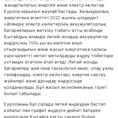
жаңартылатын энергия және электр көліктер
Еуропа нарығын жаулай бастады. Халықаралық
энергетика агенттігі 2022 жылғы шілдедегі
«Әлемдік электр көліктерінің аккумуляторлық
батареяларын жеткізу тізбегі» атты есебінде
Қытайдың әлемдік литий-иондық аккумулятор
өндірісінің 75%-ын өз иелігіне алып
отырғандығын және жасыл энергетика саласы
үшін қажетті негізгі металдарды өңдеу тізбегінде
үстемдік ететінін атап өтеді. Литий-ионды
батареялар жай ғана технология емес; олар ұялы
телефондар, электр көліктері, энергия сақтау
жүйелері және дрондар өндірісінде
қолданылады. Бұл жасыл экономиканың тірегі
болып табылады.
Еуропаның бұл салада литий өңдеуден бастап
кобальт пен графит өңдеуге дейінгі батарея
өндірісінде Қытайға қатты тәуелді болып