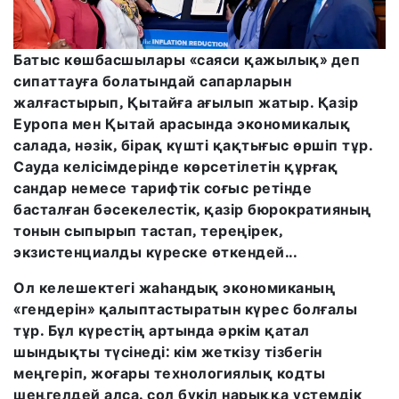
Батыс көшбасшылары «саяси қажылық» деп
сипаттауға болатындай сапарларын
жалғастырып, Қытайға ағылып жатыр. Қазір
Еуропа мен Қытай арасында экономикалық
салада, нәзік, бірақ күшті қақтығыс өршіп тұр.
Сауда келісімдерінде көрсетілетін құрғақ
сандар немесе тарифтік соғыс ретінде
басталған бәсекелестік, қазір бюрократияның
тонын сыпырып тастап, тереңірек,
экзистенциалды күреске өткендей...
Ол келешектегі жаһандық экономиканың
«гендерін» қалыптастыратын күрес болғалы
тұр. Бұл күрестің артында әркім қатал
шындықты түсінеді: кім жеткізу тізбегін
меңгеріп, жоғары технологиялық кодты
шеңгелдей алса, сол бүкіл нарыққа үстемдік