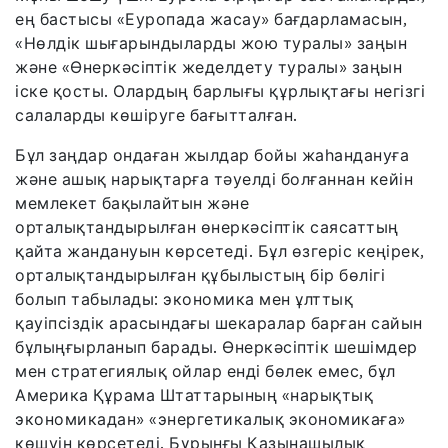
ең бастысы «Еуропада жасау» бағдарламасын,
«Нөлдік шығарындыларды жою туралы» заңын
және «Өнеркәсіптік жеделдету туралы» заңын
іске қосты. Олардың барлығы құрлықтағы негізгі
салаларды көшіруге бағытталған.
Бұл заңдар ондаған жылдар бойы жаһандануға
және ашық нарықтарға тәуелді болғаннан кейін
мемлекет бақылайтын және
орталықтандырылған өнеркәсіптік саясаттың
қайта жандануын көрсетеді. Бұл өзгеріс кеңірек,
орталықтандырылған құбылыстың бір бөлігі
болып табылады: экономика мен ұлттық
қауіпсіздік арасындағы шекаралар барған сайын
бұлыңғырланып барады. Өнеркәсіптік шешімдер
мен стратегиялық ойлар енді бөлек емес, бұл
Америка Құрама Штаттарының «нарықтық
экономикадан» «энергетикалық экономикаға»
көшуін көрсетеді. Бұрынғы Қазынашылық