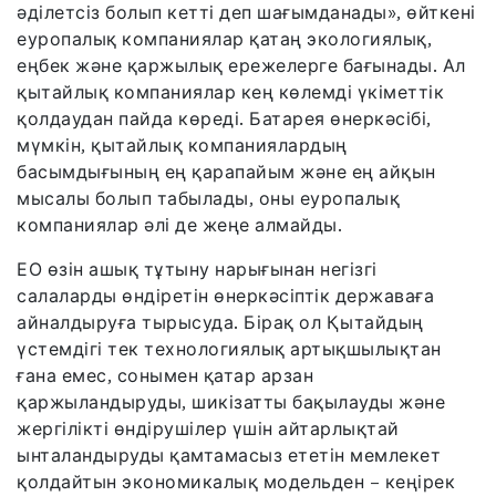
әділетсіз болып кетті деп шағымданады», өйткені
еуропалық компаниялар қатаң экологиялық,
еңбек және қаржылық ережелерге бағынады. Ал
қытайлық компаниялар кең көлемді үкіметтік
қолдаудан пайда көреді. Батарея өнеркәсібі,
мүмкін, қытайлық компаниялардың
басымдығының ең қарапайым және ең айқын
мысалы болып табылады, оны еуропалық
компаниялар әлі де жеңе алмайды.
ЕО өзін ашық тұтыну нарығынан негізгі
салаларды өндіретін өнеркәсіптік державаға
айналдыруға тырысуда. Бірақ ол Қытайдың
үстемдігі тек технологиялық артықшылықтан
ғана емес, сонымен қатар арзан
қаржыландыруды, шикізатты бақылауды және
жергілікті өндірушілер үшін айтарлықтай
ынталандыруды қамтамасыз ететін мемлекет
қолдайтын экономикалық модельден – кеңірек