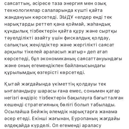
саясаттың, әсіресе таза энергия мен озық
технологиялар салаларында күшті қайта
жандануын көрсетеді. ЭЫДҰ «елдер енді тек
нарықтарды реттеп қана қоймай, жаһандық
құндылық тізбектерін қайта құру және сыртқы
тәуелділікті азайту үшін фискалдық қолдау,
салықтық жеңілдіктер және жергілікті саясат
арқылы тікелей араласып жатыр» деп атап
көрсетеді, бұл экономиканың саясаттануындағы
және оның егемендікпен байланысындағы
құрылымдық өзгерісті көрсетеді.
Қытай жағдайында үкіметтің қолдауы тек
ынталандыру шарасы ғана емес, сонымен қатар
негізгі өндіріс тізбектерін бақылауға бағытталған
кешенді стратегияның бөлігі болып табылады.
Осылайша Бейжің әлемдік нарықтарға жанама
әсер етеді. Екінші жағынан, Еуропаның жағдайы
әлдеқайда күрделі. Ол егеменді араласу