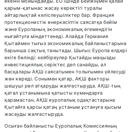
екенін мойындайды. ЕО ішінде Бейжіңмен қалай
қарым-қатынас жасау керектігі туралы
айтарлықтай келіспеушіліктер бар. Франция
протекционистік өнеркәсіптік саясатқа бейім
және Еуропаның экономикалық егемендігін
нығайтуға міндеттенеді. Алайда Германия
Қытаймен тығыз экономикалық байланыстарына
барынша сақтық танытады. Шығыс Еуропа елдері
екіге бөлінді: кейбіреулер Қытайды маңызды
инвестициялық серіктес деп санайды, ал
басқалары АҚШ саясатымен толығымен үйлесуді
жөн көреді. Сонымен қатар, АҚШ факторы
шешуші рөл атқаруды жалғастыруда. АҚШ-тың
қатал ұстанымына қатысты күмәндарға
қарамастан, АҚШ еуропалық одақтастарына
Қытайға қарсы қатаң ұстаным ұстануға қысым
жасауды жалғастыруда.
Осыған байланысты Еуропалық Комиссияның