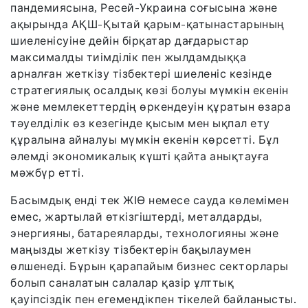
пандемиясына, Ресей-Украина соғысына және
ақырында АҚШ-Қытай қарым-қатынастарының
шиеленісуіне дейін бірқатар дағдарыстар
максималды тиімділік пен жылдамдыққа
арналған жеткізу тізбектері шиеленіс кезінде
стратегиялық осалдық көзі болуы мүмкін екенін
және мемлекеттердің өркендеуін құратын өзара
тәуелділік өз кезегінде қысым мен ықпал ету
құралына айналуы мүмкін екенін көрсетті. Бұл
әлемді экономикалық күшті қайта анықтауға
мәжбүр етті.
Басымдық енді тек ЖІӨ немесе сауда көлемімен
емес, жартылай өткізгіштерді, металдарды,
энергияны, батареяларды, технологияны және
маңызды жеткізу тізбектерін бақылаумен
өлшенеді. Бұрын қарапайым бизнес секторлары
болып саналатын салалар қазір ұлттық
қауіпсіздік пен егемендікпен тікелей байланысты.