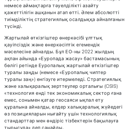
немесе аймақтарға тәуелділікті азайту
қажеттілігін ашқанын атап өтті. Әлем абсолютті
тиімділіктің стратегиялық осалдыққа айналғанын
түсінді.
Жартылай өткізгіштер өнеркәсібі ұлттық
қауіпсіздік және өнеркәсіптік егемендік
мәселесіне айналды. Бұл ЕО-ны 2022 жылдың
ақпан айында «Еуропада жасау» бастамасының
бөлігі ретінде Еуропалық жартылай өткізгіштер
туралы заңды (немесе «Еуропалық чиптер
туралы заң») енгізуге итермеледі. Стратегиялық
және халықаралық зерттеулер орталығы (CSIS)
«технология енді тек экономикалық сектор ғана
емес, сонымен қатар геосаяси ықпал ету
құралына айналды, елдер халықаралық жүйедегі
өз позицияларын нығайту үшін технологиялық
стандарттар мен өндіріс тізбектерін бақылауға
тырысуда» деп санайды.