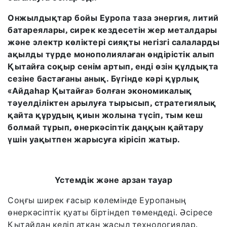
Онжылдықтар бойы Еуропа таза энергия, литий
батареялары, сирек кездесетін жер металдары
және электр көліктері сияқты негізгі салаларды
ақылды түрде монополиялаған өндірістік алып
Қытайға соқыр сенім артып, енді өзін құлдықта
сезіне бастағаны анық. Бүгінде кәрі құрлық
«Айдаһар Қытайға» болған экономикалық
тәуелділіктен арылуға тырысып, стратегиялық
қайта құрудың қиын жолына түсіп, тым кеш
болмай тұрып, өнеркәсіптік даңқын қайтару
үшін уақытпен жарысуға кірісіп жатыр.
Үстемдік және арзан тауар
Соңғы ширек ғасыр көлемінде Еуропаның
өнеркәсіптік қуаты біртіндеп төмендеді. Әсіресе
Қытайдан келіп атқан жасыл технологиялар,