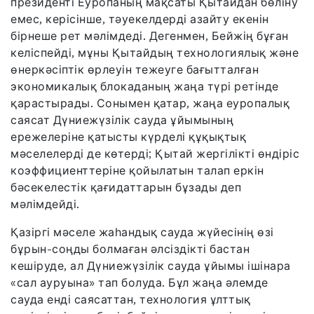
президенті Еуропаның мақсаты Қытайдан бөліну
емес, керісінше, тәуекелдерді азайту екенін
бірнеше рет мәлімдеді. Дегенмен, Бейжің бұған
келіспейді, мұны Қытайдың технологиялық және
өнеркәсіптік өрлеуін тежеуге бағытталған
экономикалық блокаданың жаңа түрі ретінде
қарастырады. Сонымен қатар, жаңа еуропалық
саясат Дүниежүзілік сауда ұйымының
ережелеріне қатысты күрделі құқықтық
мәселелерді де көтерді; Қытай жергілікті өндіріс
коэффициенттеріне қойылатын талап еркін
бәсекелестік қағидаттарын бұзады деп
мәлімдейді.
Қазіргі мәселе жаһандық сауда жүйесінің өзі
бұрын-соңды болмаған әлсіздікті бастан
кешіруде, ал Дүниежүзілік сауда ұйымы ішінара
«сал ауруына» тап болуда. Бұл жаңа әлемде
сауда енді саясаттан, технология ұлттық