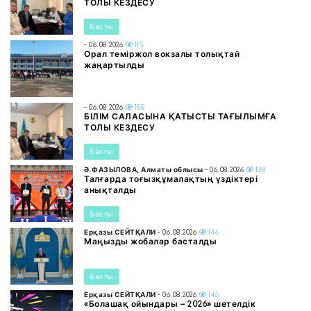
ТОЛЫ КЕЗДЕСУ
Басты
- 06.08.2026
115
Орал теміржол вокзалы толықтай
жаңартылды
- 06.08.2026
158
БІЛІМ САЛАСЫНА ҚАТЫСТЫ ТАҒЫЛЫМҒА
ТОЛЫ КЕЗДЕСУ
Басты
Ә.ФАЗЫЛОВА, Алматы облысы
- 06.08.2026
138
Талғарда тоғызқұмалақтың үздіктері
анықталды
Басты
Ерқазы СЕЙТҚАЛИ
- 06.08.2026
146
Маңызды жобалар басталды
Басты
Ерқазы СЕЙТҚАЛИ
- 06.08.2026
145
«Болашақ ойындары – 2026» шетелдік