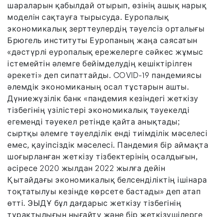
шараларын қабылдай отырып, өзінің ашық нарық
моделін сақтауға тырысуда. Еуропалық
экономикалық зерттеулердің тәуелсіз орталығы
Брюгель институты Еуропаның жаңа саясатын
«дәстүрлі еуропалық ережелерге сәйкес жұмыс
істемейтін әлемге бейімделудің кешіктірілген
әрекеті» деп сипаттайды. COVID-19 пандемиясы
әлемдік экономиканың осал тұстарын ашты.
Дүниежүзілік банк «пандемия кезіндегі жеткізу
тізбегінің үзілістері экономикалық тәуекелді
егеменді тәуекел ретінде қайта анықтады;
сыртқы әлемге тәуелділік енді тиімділік мәселесі
емес, қауіпсіздік мәселесі. Пандемия бір аймақта
шоғырланған жеткізу тізбектерінің осалдығын,
әсіресе 2020 жылдан 2022 жылға дейін
Қытайдағы экономикалық белсенділіктің ішінара
тоқтатылуы кезінде көрсете бастады» деп атап
өтті. ЭЫДҰ бұл дағдарыс жеткізу тізбегінің
тұрақтылығын нығайту және бір жеткізушілерге