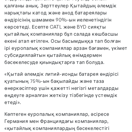
қалғаны анық. Зерттеулер Қытайдың әлемдік
нарықтағы катод және анод батареялары
өндірісінің шамамен 90%-ын иеленетіндігін
көрсетеді. Есепте CATL және BYD сияқты
қытайлық компаниялар бұл салада көшбасшы
екені атап өтілген. Осы басымдыққа тап болған
ірі еуропалық компаниялар арзан бағамен, үкімет
субсидиялайтын қытайлық өнімдермен
бәсекелесуде қиындықтарға тап болуда.
«Қытай әлемдік литий-ионды батарея өндірісі
қуатының 75%-ын бақылайды және таза
өнеркәсіптер үшін қажетті негізгі металдарды
өңдеуге арналған жеткізу тізбегінде үстемдік
етеді».
Көптеген еуропалық компаниялар, әсіресе
Германия мен Франциядағы компаниялар,
«қытайлық компаниялардың бәсекелестігі