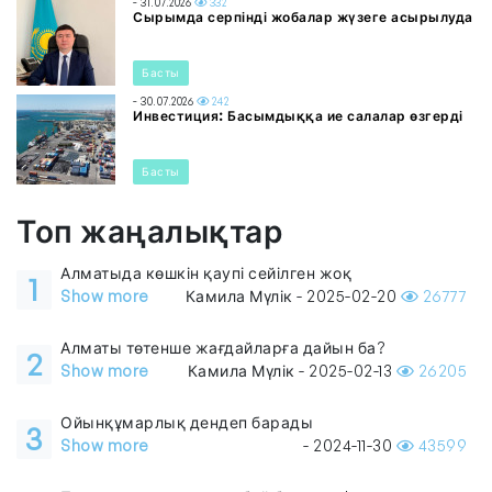
- 31.07.2026
332
Сырымда серпінді жобалар жүзеге асырылуда
Басты
- 30.07.2026
242
Инвестиция: Басымдыққа ие салалар өзгерді
Басты
Топ жаңалықтар
Алматыда көшкін қаупі сейілген жоқ
1
Show more
Камила Мүлік - 2025-02-20
26777
Алматы төтенше жағдайларға дайын ба?
2
Show more
Камила Мүлік - 2025-02-13
26205
Ойынқұмарлық дендеп барады
3
Show more
- 2024-11-30
43599