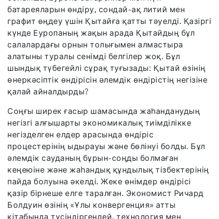
батареяларын өндіру, сондай-ақ литий мен
графит өңдеу үшін Қытайға қатты тәуелді. Қазіргі
күнде Еуропаның жақын арада Қытайдың бұл
салалардағы орнын толығымен алмастыра
алатыны туралы сенімді белгілер жоқ. Бұл
шындық түбегейлі сұрақ туғызады: Қытай өзінің
өнеркәсіптік өндірісін әлемдік өндірістің негізіне
қалай айналдырды?
Соңғы ширек ғасыр шамасында жаһанданудың
негізгі алғышарты экономикалық тиімділікке
негізделген елдер арасында өндіріс
процестерінің ыдырауы және бөлінуі болды. Бұл
әлемдік сауданың бұрын-соңды болмаған
кеңеюіне және жаһандық құндылық тізбектерінің
пайда болуына әкелді. Жеке өнімдер өндірісі
қазір бірнеше елге таралған. Экономист Ричард
Болдуин өзінің «Ұлы конвергенция» атты
кітабында түсіндіргендей, технология мен