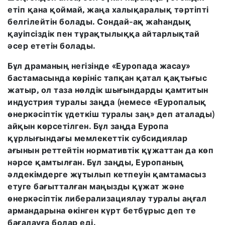
етіп қана қоймай, жаңа халықаралық тәртіпті
белгілейтін болады. Сондай-ақ жаһандық
қауіпсіздік пен тұрақтылыққа айтарлықтай
әсер ететін болады.
Бұл драманың негізінде «Еуропада жасау»
бастамасында көрініс тапқан қатал қақтығыс
жатыр, ол таза нөлдік шығындарды қамтитын
индустрия туралы заңда (немесе «Еуропалық
өнеркәсіптік үдеткіш туралы заң» деп аталады)
айқын көрсетілген. Бұл заңда Еуропа
құрлығындағы мемлекеттік субсидиялар
ағынын реттейтін нормативтік құжаттан да көп
нәрсе қамтылған. Бұл заңды, Еуропаның
әлдекімдерге жұтылып кетпеуін қамтамасыз
етуге бағытталған маңызды құжат және
өнеркәсіптік либерализациялау туралы аңғал
армандарына өкінген күрт бетбұрыс деп те
бағалауға болар еді.