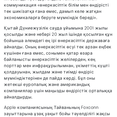
коммуникация «өнеркәсіптік білім мен өндірісті
тек шикізатқа ғана емес, дамып келе жатқан
экономикаларға беруге мүмкіндік береді».
Қытай Дүниежүзілік сауда ұйымына 2001 жылы
қосылды және небәрі 20 жыл ішінде қосылған құн
бойынша әлемдегі ең ірі өнеркәсіптік державаға
айналды. Оның өнеркәсіптік өсуі тек арзан еңбек
күшінен ғана емес, сонымен қатар өзара
байланысты өнеркәсіптік желілерден, кең
порттар мен инфрақұрылымнан, үкіметтің күшті
қолдауынан, жылдам және тиімді өндіріс
мүмкіндіктерінен де пайда көрді. Бұл оны
жетекші еуропалық және американдық
компаниялар үшін маңызды өндірістік орталыққа
айналдырды.
Apple компаниясының Тайваньның Foxconn
зауыттарына ұзақ уақыт бойы тәуелділігі жақсы