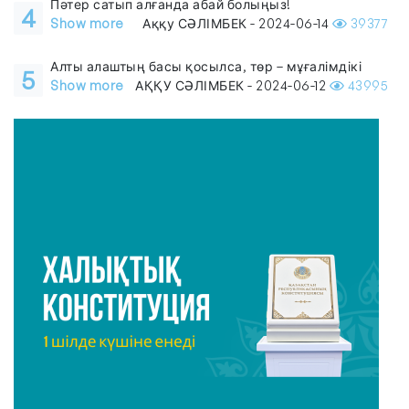
Пәтер сатып алғанда абай болыңыз!
4
Show more
Аққу СӘЛІМБЕК - 2024-06-14
39377
Алты алаштың басы қосылса, төр – мұғалімдікі
5
Show more
АҚҚУ СӘЛІМБЕК - 2024-06-12
43995