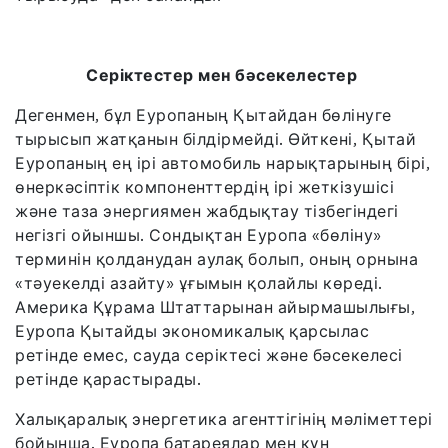
Серіктестер мен бәсекелестер
Дегенмен, бұл Еуропаның Қытайдан бөлінуге
тырысып жатқанын білдірмейді. Өйткені, Қытай
Еуропаның ең ірі автомобиль нарықтарының бірі,
өнеркәсіптік компоненттердің ірі жеткізушісі
және таза энергиямен жабдықтау тізбегіндегі
негізгі ойыншы. Сондықтан Еуропа «бөліну»
терминін қолданудан аулақ болып, оның орнына
«тәуекелді азайту» ұғымын қолайлы көреді.
Америка Құрама Штаттарынан айырмашылығы,
Еуропа Қытайды экономикалық қарсылас
ретінде емес, сауда серіктесі және бәсекелесі
ретінде қарастырады.
Халықаралық энергетика агенттігінің мәліметтері
бойынша, Еуропа батареялар мен күн