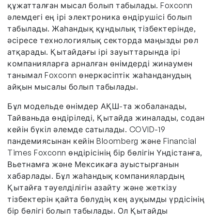
құжатталған мысал болып табылады. Foxconn
әлемдегі ең ірі электроника өндірушісі болып
табылады. Жаһандық құндылық тізбектерінде,
әсіресе технологиялық секторда маңызды рөл
атқарады. Қытайдағы ірі зауыттарында ірі
компанияларға арналған өнімдерді жинаумен
танымал Foxconn өнеркәсіптік жаһанданудың
айқын мысалы болып табылады.
Бұл модельде өнімдер АҚШ-та жобаланады,
Тайваньда өндіріледі, Қытайда жиналады, содан
кейін бүкіл әлемде сатылады. COVID-19
пандемиясынан кейін Bloomberg және Financial
Times Foxconn өндірісінің бір бөлігін Үндістанға,
Вьетнамға және Мексикаға ауыстырғанын
хабарлады. Бұл жаһандық компаниялардың
Қытайға тәуелділігін азайту және жеткізу
тізбектерін қайта бөлудің кең ауқымды үрдісінің
бір бөлігі болып табылады. Ол Қытайды