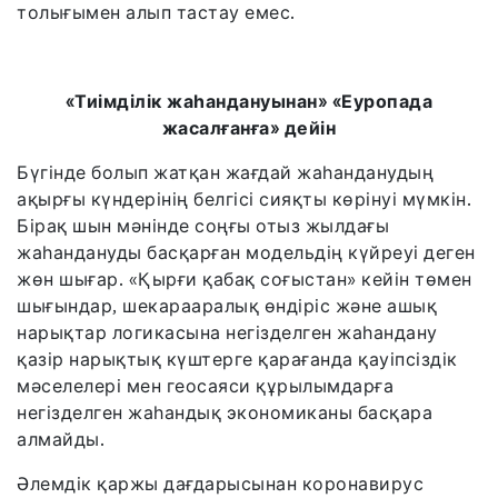
толығымен алып тастау емес.
«Тиімділік
жаһандануынан» «Еуропада
жасалғанға» дейін
Бүгінде болып жатқан жағдай жаһанданудың
ақырғы күндерінің белгісі сияқты көрінуі мүмкін.
Бірақ шын мәнінде соңғы отыз жылдағы
жаһандануды басқарған модельдің күйреуі деген
жөн шығар. «Қырғи қабақ соғыстан» кейін төмен
шығындар, шекарааралық өндіріс және ашық
нарықтар логикасына негізделген жаһандану
қазір нарықтық күштерге қарағанда қауіпсіздік
мәселелері мен геосаяси құрылымдарға
негізделген жаһандық экономиканы басқара
алмайды.
Әлемдік қаржы дағдарысынан коронавирус