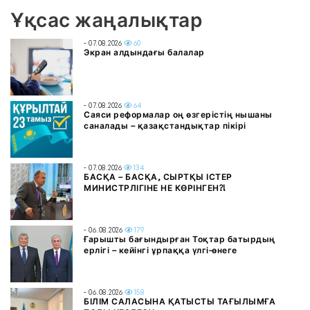
Ұқсас жаңалықтар
- 07.08.2026
60
Экран алдындағы балалар
- 07.08.2026
64
Саяси реформалар оң өзгерістің нышаны
саналады – қазақстандықтар пікірі
- 07.08.2026
134
БАСҚА – БАСҚА, СЫРТҚЫ ІСТЕР
МИНИСТРЛІГІНЕ НЕ КӨРІНГЕН?!
- 06.08.2026
179
Ғарышты бағындырған Тоқтар батырдың
ерлігі – кейінгі ұрпаққа үлгі-өнеге
- 06.08.2026
158
БІЛІМ САЛАСЫНА ҚАТЫСТЫ ТАҒЫЛЫМҒА