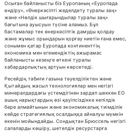
Осыған байланысты біз Еуропаның «Еуропада
өндіру», «Өнеркәсіпті жеделдету туралы заң»
және «Нөлдік шығарындылар туралы заң»
бағытына ауысуын түсіне аламыз. Бұл
бастамалар тек өнеркәсіптік дамуды қолдау
және жұмыс орындарын қорғау ниетін ғана емес,
сонымен қатар Еуропада континенттің
экономика мен егемендіктің ажырамас
байланысты кезеңге өткені туралы
хабардарлықтың артуын көрсетеді.
Ресейдің табиғи газына тәуелділіктен және
Қытайдың жасыл технологиялар мен негізгі
минералдардағы үстемдігінен зардап шеккен ЕО
ашық нарықтардың өзі қауіпсіздікке кепілдік
бере алмайтынын және экономикалық тиімділік
кейде стратегиялық осалдыққа айналуы мүмкін
екенін мойындайды. Сондықтан Брюссель негізгі
салаларды көшіру, шетелдік ресурстарға