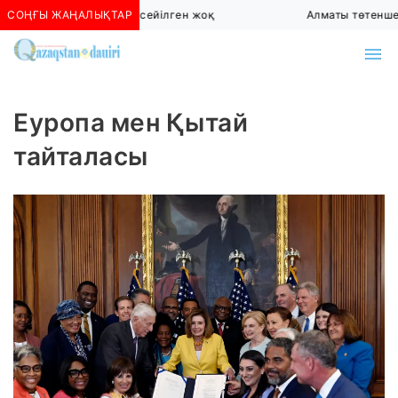
атыда көшкін қаупі сейілген жоқ
СОҢҒЫ ЖАҢАЛЫҚТАР
Алматы төтенше жағд
Еуропа мен Қытай
тайталасы