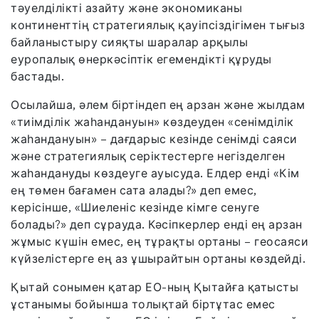
тәуелділікті азайту және экономиканы
континенттің стратегиялық қауіпсіздігімен тығыз
байланыстыру сияқты шаралар арқылы
еуропалық өнеркәсіптік егемендікті құруды
бастады.
Осылайша, әлем біртіндеп ең арзан және жылдам
«тиімділік жаһандануын» көздеуден «сенімділік
жаһандануын» – дағдарыс кезінде сенімді саяси
және стратегиялық серіктестерге негізделген
жаһандануды көздеуге ауысуда. Елдер енді «Кім
ең төмен бағамен сата алады?» деп емес,
керісінше, «Шиеленіс кезінде кімге сенуге
болады?» деп сұрауда. Кәсіпкерлер енді ең арзан
жұмыс күшін емес, ең тұрақты ортаны – геосаяси
күйзелістерге ең аз ұшырайтын ортаны көздейді.
Қытай сонымен қатар ЕО-ның Қытайға қатысты
ұстанымы бойынша толықтай біртұтас емес