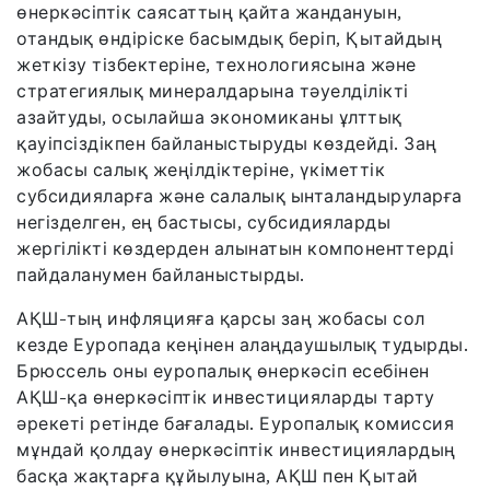
өнеркәсіптік саясаттың қайта жандануын,
отандық өндіріске басымдық беріп, Қытайдың
жеткізу тізбектеріне, технологиясына және
стратегиялық минералдарына тәуелділікті
азайтуды, осылайша экономиканы ұлттық
қауіпсіздікпен байланыстыруды көздейді. Заң
жобасы салық жеңілдіктеріне, үкіметтік
субсидияларға және салалық ынталандыруларға
негізделген, ең бастысы, субсидияларды
жергілікті көздерден алынатын компоненттерді
пайдаланумен байланыстырды.
АҚШ-тың инфляцияға қарсы заң жобасы сол
кезде Еуропада кеңінен алаңдаушылық тудырды.
Брюссель оны еуропалық өнеркәсіп есебінен
АҚШ-қа өнеркәсіптік инвестицияларды тарту
әрекеті ретінде бағалады. Еуропалық комиссия
мұндай қолдау өнеркәсіптік инвестициялардың
басқа жақтарға құйылуына, АҚШ пен Қытай