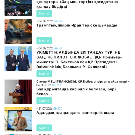
қонақтары «Заң мен тәртіп» қағидатына
қолдау білдірді
Басты
- 06.08.2026
143
Трамптың пікірін Иран теріске шығарды
Басты
- 06.08.2026
151
ҮКІМЕТТІҢ АЛДЫНДА ЕКІ ТАҢДАУ ТҰР: НЕ
ЗАҢ, НЕ ПИЛОТТЫҚ ЖОБА... (ҚР Премьер-
министрі О. Бектенов пен ҚР Президенті
Әкімшілігінің Басшысы Р. Склярға!)
Басты
Сәуле МЕШІТБАЙҚЫЗЫ, ҚР Еңбек сіңірген қайраткері
-
06.08.2026
190
Бұл құрылтайда кәсібилік болмаса, бәрі
бекер...
Басты
- 31.07.2026
290
Адалдық алаңындағы зияткерлік шара
Басты