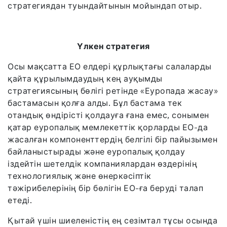
стратегиядан туындайтынын мойындап отыр.
Үлкен стратегия
Осы мақсатта ЕО елдері құрлықтағы салаларды
қайта құрылымдаудың кең ауқымды
стратегиясының бөлігі ретінде «Еуропада жасау»
бастамасын қолға алды. Бұл бастама тек
отандық өндірісті қолдауға ғана емес, сонымен
қатар еуропалық мемлекеттік қорларды ЕО-да
жасалған компоненттердің белгілі бір пайызымен
байланыстырады және еуропалық қолдау
іздейтін шетелдік компаниялардан өздерінің
технологиялық және өнеркәсіптік
тәжірибелерінің бір бөлігін ЕО-ға беруді талап
етеді.
Қытай үшін шиеленістің ең сезімтал тұсы осында