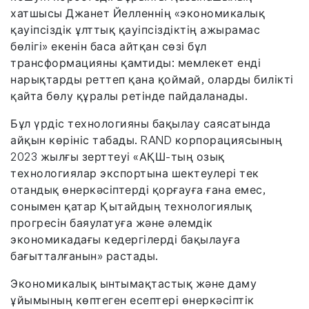
хатшысы Джанет Йелленнің «экономикалық
қауіпсіздік ұлттық қауіпсіздіктің ажырамас
бөлігі» екенін баса айтқан сөзі бұл
трансформацияны қамтиды: мемлекет енді
нарықтарды реттеп қана қоймай, оларды билікті
қайта бөлу құралы ретінде пайдаланады.
Бұл үрдіс технологияны бақылау саясатында
айқын көрініс табады. RAND корпорациясының
2023 жылғы зерттеуі «АҚШ-тың озық
технологиялар экспортына шектеулері тек
отандық өнеркәсіптерді қорғауға ғана емес,
сонымен қатар Қытайдың технологиялық
прогресін баяулатуға және әлемдік
экономикадағы кедергілерді бақылауға
бағытталғанын» растады.
Экономикалық ынтымақтастық және даму
ұйымының көптеген есептері өнеркәсіптік