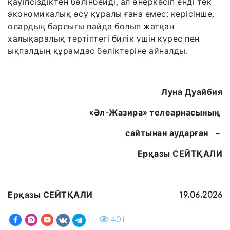
қауіпсіздіктен бөлінбейді, ал өнеркәсіп енді тек
экономикалық өсу құралы ғана емес; керісінше,
олардың барлығы пайда болып жатқан
халықаралық тәртіптегі билік үшін күрес пен
ықпалдың құрамдас бөліктеріне айналды.
Луна Дуайбия
«Әл-Жазира» телеарнасының
сайтынан аударған –
Ерқазы СЕЙТҚАЛИ
Ерқазы СЕЙТҚАЛИ
19.06.2026
401