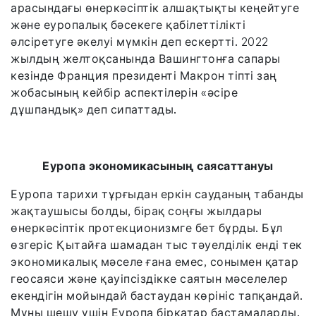
арасындағы өнеркәсіптік алшақтықты кеңейтуге
және еуропалық бәсекеге қабілеттілікті
әлсіретуге әкелуі мүмкін деп ескертті. 2022
жылдың желтоқсанында Вашингтонға сапары
кезінде Франция президенті Макрон тіпті заң
жобасының кейбір аспектілерін «әсіре
дұшпандық» деп сипаттады.
Еуропа экономикасының саясаттануы
Еуропа тарихи тұрғыдан еркін сауданың табанды
жақтаушысы болды, бірақ соңғы жылдары
өнеркәсіптік протекционизмге бет бұрды. Бұл
өзгеріс Қытайға шамадан тыс тәуелділік енді тек
экономикалық мәселе ғана емес, сонымен қатар
геосаяси және қауіпсіздікке саятын мәселелер
екендігін мойындай бастаудан көрініс тапқандай.
Мұны шешу үшін Еуропа бірқатар бастамаларды,