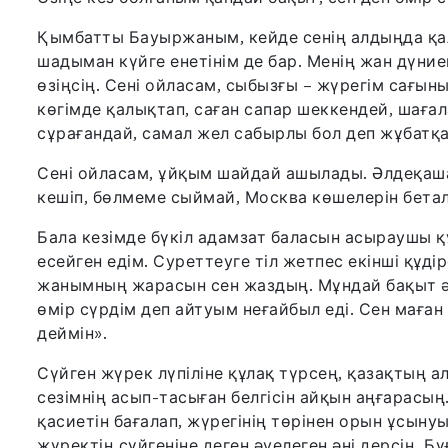
Қымбатты Бауыржаным, кейде сенің алдыңда қала
шадыман күйге енетінім де бар. Менің жан дүние
өзіңсің. Сені ойласам, сыбызғы – жүрегім сағын
көгімде қалықтап, саған сапар шеккендей, шағал
сұрағандай, самал жел сабырлы бол деп жұбатқ
Сені ойласам, ұйқым шайдай ашылады. Әлдеқаша
кешіп, бөлмеме сыймай, Москва көшелерін беталд
Бала кезімде бүкіл адамзат баласын асыраушы құд
есейген едім. Суреттеуге тіл жетпес екінші құдір
жанымның жарасын сен жаздың. Мұндай бақыт әр
өмір сүрдім деп айтуым неғайбыл еді. Сен маған
деймін».
Сүйген жүрек лүпіліне құлақ түрсең, қазақтың а
сезімнің асып-тасыған белгісін айқын аңғарасың
қасиетін бағалап, жүрегінің төрінен орын ұсыну
жүректің сүйгеніне деген әуелеген әні дерсің. Бұ