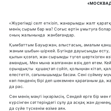
«МОСКВАД
«Жүрегімді селт еткізіп, жанарымды жалт қара
менің сырым бар ма? Соғыс өртін ұмытуға болар
оның жалынында жанбағандар.
Қымбаттым Бауыржан, алыстасың, амалым қанша? 
жаным шыбын-шіркей. Бүгінде дауысыңды есту, 
қылын қозғап, жан сырымды түгел шерткізген өзің
амандық. Мен мына жалғаннан өзің деп өтем. Ке
орындықты құшақтап сүйіп, қолыңнан кітап, қал
елестетіп, сағынышымды басам. Сені сүймеу мүмк
көп пенденің бірі деп шекемнен қарағаным да, ж
да рас.
Сен менің мәңгі іңкәрімсің. Сендей ерге бір мен 
күрсінген сәттеріңдегі сұлу да асқақ жан дүниең
да сүйе түскенім өзіме аян.