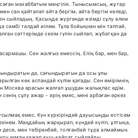
 саған махаббатым мәңгілік. Тынысымсың, жұтар
ен сан қайталап айта бергім, айта бергім келеді,
ен сыйладың. Қасыңда жүргенде өзімді сұлу әлем
а сәмбі талдай иілем. Тұла бойыңнан мін таппай,
лған сәттерімде сезім гүлін сыйлап, жұбатқан да
сармашы. Сен жалғыз емессің. Елің бар, мен бар,
табындыратын да, сағындыратын да осы ұлы
 арылған көк аспандай күлім қағады. Сен өмірімнің
мен Москва арасын жалғап ұшудан жалықпас едім.
н сенің сұлу ажар – әрің емес, мені арбаған әркез
усылмақ емес. Күн күркіріндей дауысыңды естісем
сезінем. Маңдайың жарқырап, күндей күліп, ұлтыңа,
 десе, мен тебіренбей, толғанбай тұра алмаймын.
 сүру маған ғажап күш-қайрат сыйлайды.