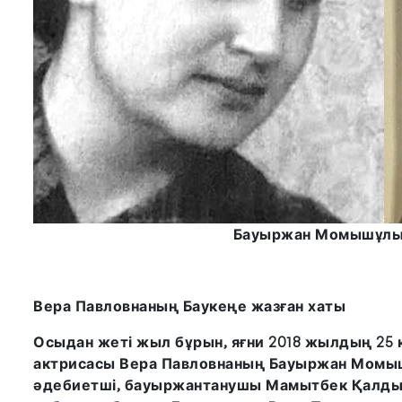
Бауыржан Момышұлын
Вера Павловнаның Баукеңе жазған хаты
Осыдан жеті жыл бұрын, яғни 2018 жылдың 25 
актрисасы Вера Павловнаның Бауыржан Момышұ
әдебиетші, бауыржантанушы Мамытбек Қалды