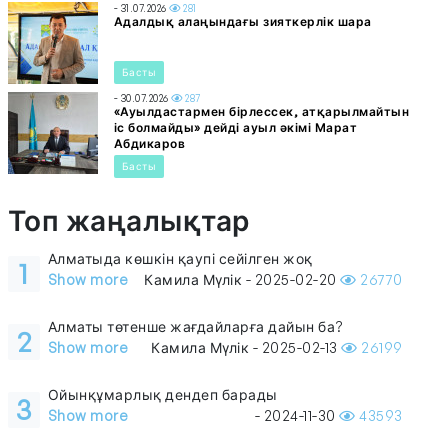
- 31.07.2026
281
Адалдық алаңындағы зияткерлік шара
Басты
- 30.07.2026
287
«Ауылдастармен бірлессек, атқарылмайтын
іс болмайды» дейді ауыл әкімі Марат
Абдикаров
Басты
Топ жаңалықтар
Алматыда көшкін қаупі сейілген жоқ
1
Show more
Камила Мүлік - 2025-02-20
26770
Алматы төтенше жағдайларға дайын ба?
2
Show more
Камила Мүлік - 2025-02-13
26199
Ойынқұмарлық дендеп барады
3
Show more
- 2024-11-30
43593