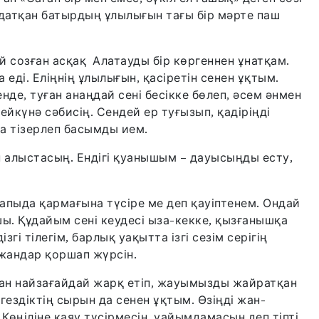
ндатқан батырдың ұлылығын тағы бір мәрте паш
й созған асқақ Алатауды бір көргеннен ұнатқам.
еді. Еліңнің ұлылығын, қасіретін сенен ұқтым.
енде, туған анаңдай сені бесікке бөлеп, әсем әнмен
ейкүнә сәбисің. Сендей ер туғызып, қадіріңді
да тізерлеп басымды ием.
н алыстасың. Ендігі қуанышым – дауысыңды есту,
 қапыда қармағына түсіре ме деп қауіптенем. Ондай
шы. Құдайым сені кеудесі ыза-кекке, қызғанышқа
згі тілегім, барлық уақытта ізгі сезім серігің
 жандар қоршап жүрсін.
рған найзағайдай жарқ етіп, жауымызды жайратқан
здіктің сырын да сенен ұқтым. Өзіңді жан-
. Көңіліне қаяу түсірмесін, уайымдамасын деп тіпті