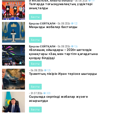
Ә.ФАЗЫЛОВА, Алматы облысы
- 06.08.2026
119
Талғарда тоғызқұмалақтың үздіктері
анықталды
Басты
Ерқазы СЕЙТҚАЛИ
- 06.08.2026
122
Маңызды жобалар басталды
Басты
Ерқазы СЕЙТҚАЛИ
- 06.08.2026
126
«Болашақ ойындары – 2026» шетелдік
қонақтары «Заң мен тәртіп» қағидатына
қолдау білдірді
Басты
- 06.08.2026
125
Трамптың пікірін Иран теріске шығарды
Басты
- 31.07.2026
320
Сырымда серпінді жобалар жүзеге
асырылуда
Басты