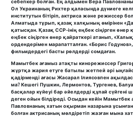
себепкер болған. Ең алдымен Вера Павловнан
Ол Украинаның Рихтер қаласында дүниеге кел
институтын бітіріп, актриса және режиссер б
Алматыда тұрып, қазақ халқының өмірінен «Да
қатысқан. Қазақ ССР-інің еңбек сіңірген өнер
еңбек сіңірген өнер қайраткері атанып, «Халы
ордендерімен марапатталған. «Борис Годунов»,
фильмдердегі басты рөлдерді сомдаған.
Мамытбек ағамыз атақты кинорежиссер Григор
жұртқа жария етуге батылы жетпей әрі ыңғай
қадірменді ағасы Жасарал Ілиясовпен ақылдасы
ма? Кешегі Пушкин, Лермонтов, Тургенев, Балуа
басқалар күйеуі бар әйелдерді құлай сүйгені ш
деген ойын білдіреді. Осыдан кейін Мамытбек
Павловнаның хатын оқырман назарына ұсынған 
болған актрисаның мөлдіретіп жазған мына хат