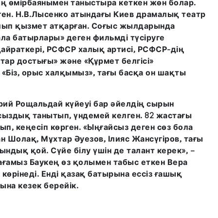
ың өмірбаянымен таныстыра кеткен жөн болар.
ген. Н.В.Лысенко атындағы Киев драмалық театр
олып қызмет атқарған. Соғыс жылдарында
ла батырлары» деген фильмді түсіруге
 қайраткері, РСФСР халық артисі, РСФСР-дің
қтар достығы» және «Құрмет белгісі»
 «Біз, орыс халқымыз», тағы басқа он шақты
ий Рощальдай күйеуі бар әйелдің сырын
сыздық танытып, үндемей келген. 82 жастағы
п, кеңесіп көрген. «Ыңғайсыз деген сөз бола
н Шолақ, Мұхтар Әуезов, Ілияс Жансүгіров, тағы
ындық қой. Сүйе білу үшін де талант керек», –
 ағамыз Баукең өз қолымен табыс еткен Вера
көрінеді. Енді қазақ батырына ессіз ғашық
ына кезек берейік.