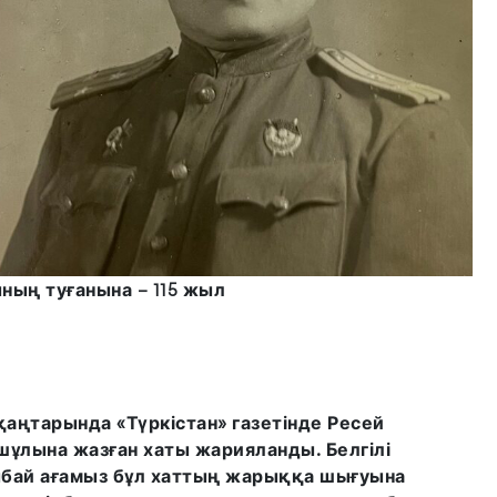
ың туғанына – 115 жыл
қаңтарында «Түркістан» газетінде Ресей
лына жазған хаты жарияланды. Белгілі
бай ағамыз бұл хаттың жарыққа шығуына