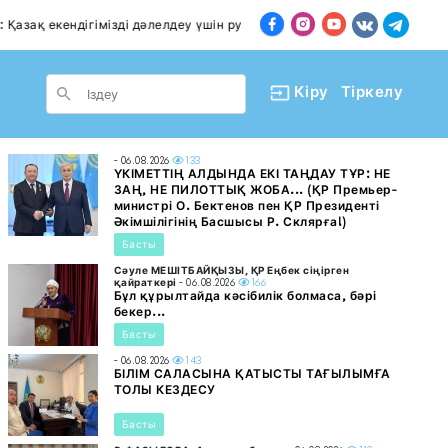
дігімізді дәлелдеу үшін руымызды білу аздық етіп тұр...
le Dropdown
Кіру
Тіркелу
- 06.08.2026
133
ҮКІМЕТТІҢ АЛДЫНДА ЕКІ ТАҢДАУ ТҰР: НЕ
ЗАҢ, НЕ ПИЛОТТЫҚ ЖОБА... (ҚР Премьер-
министрі О. Бектенов пен ҚР Президенті
Әкімшілігінің Басшысы Р. Склярға!)
Басты
Сәуле МЕШІТБАЙҚЫЗЫ, ҚР Еңбек сіңірген
қайраткері
- 06.08.2026
166
Бұл құрылтайда кәсібилік болмаса, бәрі
бекер...
Басты
- 06.08.2026
143
БІЛІМ САЛАСЫНА ҚАТЫСТЫ ТАҒЫЛЫМҒА
ТОЛЫ КЕЗДЕСУ
Басты