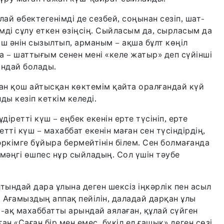
й өбектегенімді де сезбей, соңынан сезіп, шат-
мді сұлу еткен өзіңсің. Сыйласым да, сырласым да
ыш әнін сызылтып, арманым – ақша бұлт көңіл
а – шаттығым сенен мені «келе жатыр» деп сүйінші
андай болады.
н қош айтысқан көктемім қайта оралғандай күй
ы кезіп кеткім келеді.
іретті күш – еңбек екенін ерте түсініп, ерте
етті күш – махаббат екенін маған сен түсіндірдің,
кімге бұйыра бермейтінін білем. Сен болмағанда
 мәңгі өшпес нұр сыйладың. Сол үшін тәубе
лтындай дара ұлына деген шексіз іңкәрлік пен асыл
. Ағамыздың аппақ пейілін, даладай дарқан ұлы
ы-ақ махаббатты арындай аялаған, құлай сүйген
ған «Саған бір мен емес, бүкіл ел ғашық» деген сөзі