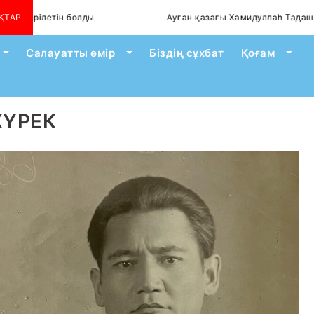
етін болды
ҚТАР
Ауған қазағы Хамидуллаһ Тадаш: Қазақ екен
Toggle Dropdown
Toggle Dropdown
Togg
Салауатты өмір
Біздің сұхбат
Қоғам
ЖҮРЕК