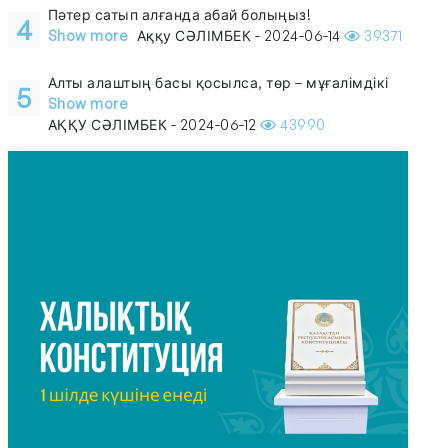
Пәтер сатып алғанда абай болыңыз!
4
Show more
Аққу СӘЛІМБЕК - 2024-06-14
39371
Алты алаштың басы қосылса, төр – мұғалімдікі
5
Show more
АҚҚУ СӘЛІМБЕК - 2024-06-12
43990