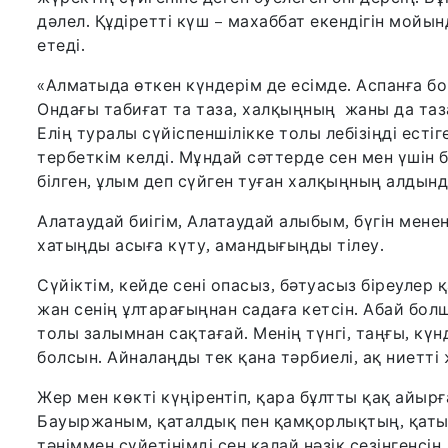
дәлел. Құдіретті күш – махаббат екендігін мойы
етеді.
«Алматыда өткен күндерім де есімде. Аспанға бо
Ондағы табиғат та таза, халқыңның жаны да таза 
Елің туралы сүйіспеншілікке толы лебізіңді естіг
тербеткім келді. Мұндай сәттерде сен мен үшін б
білген, ұлым деп сүйген туған халқыңның алдын
Алатаудай биігім, Алатаудай алыбым, бүгін мене
хатыңды асыға күту, амандығыңды тілеу.
Сүйіктім, кейде сені опасыз, бәтуасыз біреулер
жан сенің ұлтарағыңнан садаға кетсін. Абай бол
толы залымнан сақтағай. Менің түнгі, таңғы, күнді
болсын. Айналаңды тек қана тәрбиелі, ақ ниетті
Жер мен көкті күңірентіп, қара бұлтты қақ айы
Бауыржаным, қаталдық пен қамқорлықтың, қатыге
тәніммен сүйетінімді сен қалай нәзік сезінгенсің