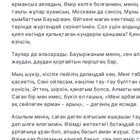
армансыз аяладың. Өмір келте болғанмен, менің
таңғы жұпар ауамсың. Москвам да сенсің. Мұны м
қымбаттым Бауыржан. Өйткені маған көктемді с
төрінде жүргендей сезінетінмін. Сол үшін алдыңд
қиял көгінде қалықтаған күндерім қаншама? Қина
өзіңсің.
Таулар да аласарады. Бауыржаным менің, сен ала
жаудан, даудан қорғайтын періштең бар.
Мың шүкір, кісілік пейілің далаңдай кең. Мені 
қасиетің. Сені ойласам, көңілім тау-тау бұлттан
күнісің. Әттең, шіркін, қанатым болса, Алматы 
Саған бір мен емес, бүкіл ел ғашық. «Мені арбаға
ақ сөйлеген арман – арың», – дегенің де есімде.
Асылым менің, саған деген алғысым ешқашан та
деп ылғи елегзимін. Өзімді жетектегі ботаңдай 
ұрпағыңа ұран боп, алшаң басып аман жүрші. Сен
Өзіңе кез болғаным қандай бақыт, сен деп өмір