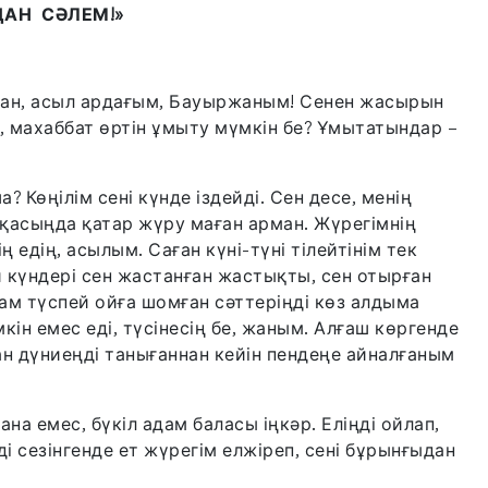
АН СӘЛЕМ!»
тқан, асыл ардағым, Бауыржаным! Сенен жасырын
, махаббат өртін ұмыту мүмкін бе? Ұмытатындар –
Көңілім сені күнде іздейді. Сен десе, менің
қасыңда қатар жүру маған арман. Жүрегімнің
 едің, асылым. Саған күні-түні тілейтінім тек
й күндері сен жастанған жастықты, сен отырған
ам түспей ойға шомған сәттеріңді көз алдыма
ін емес еді, түсінесің бе, жаным. Алғаш көргенде
ан дүниеңді танығаннан кейін пендеңе айналғаным
ғана емес, бүкіл адам баласы іңкәр. Еліңді ойлап,
ді сезінгенде ет жүрегім елжіреп, сені бұрынғыдан