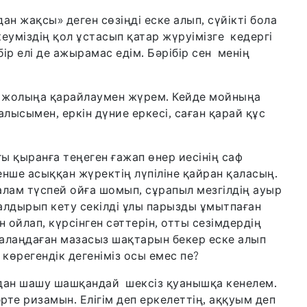
ан жақсы» деген сөзіңді еске алып, сүйікті бола
кеуміздің қол ұстасып қатар жүруімізге кедергі
ір елі де ажырамас едім. Бәрібір сен менің
ып, жолыңа қарайлаумен жүрем. Кейде мойныңа
алысымен, еркін дүние еркесі, саған қарай құс
ы қыранға теңеген ғажап өнер иесінің саф
нше асыққан жүректің лүпіліне қайран қаласың.
алам түспей ойға шомып, сұрапыл мезгілдің ауыр
 қалдырып кету секілді ұлы парызды ұмытпаған
н ойлап, күрсінген сәттерін, отты сезімдердің
алаңдаған мазасыз шақтарын бекер еске алып
көрегендік дегеніміз осы емес пе?
ұрдан шашу шашқандай шексіз қуанышқа кенелем.
е ризамын. Елігім деп еркелеттің, аққуым деп