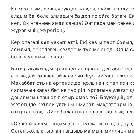
Қымбаттым, сенің «сүю де жақсы, сүйікті болу од
алдым ба, бола алмадым ба деп те ойға батам. Е
көп. Өкінгенмен амал қанша? Әйтпесе мен сенен б
жүрегімнің жүрегісің.
Көріспегелі көп уақыт өтті. Екі көзім төрт бол
асылып, еркелеген кездерім түсіме енеді. Ояна с
болып ұшқым келеді».
Батыр ағамызды еркін дүние еркесі деп аспандағ
алтындай сөзінен айналасың. Құстай ұшып жетке
Махаббат отына өртенсе де, қолынан кітап пен қ
салмағын қағаз бетіне түсіріп, ұрпағына ұлағат
даналығын паш етіп отыр емес пе?! Баукеңнің елі
жетегінде кетпей ұлтының мұрат-мақсаттарына 
отырған жоқ. Әйел баласына тән ақылдылық пен 
«Сені ойласам, таңым атып, күнім шығып, ақ н
Саған жолықтырған тағдырыма мың-миллион мәрт