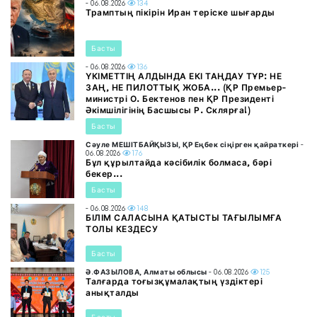
- 06.08.2026
134
Трамптың пікірін Иран теріске шығарды
Басты
- 06.08.2026
136
ҮКІМЕТТІҢ АЛДЫНДА ЕКІ ТАҢДАУ ТҰР: НЕ
ЗАҢ, НЕ ПИЛОТТЫҚ ЖОБА... (ҚР Премьер-
министрі О. Бектенов пен ҚР Президенті
Әкімшілігінің Басшысы Р. Склярға!)
Басты
Сәуле МЕШІТБАЙҚЫЗЫ, ҚР Еңбек сіңірген қайраткері
-
06.08.2026
176
Бұл құрылтайда кәсібилік болмаса, бәрі
бекер...
Басты
- 06.08.2026
148
БІЛІМ САЛАСЫНА ҚАТЫСТЫ ТАҒЫЛЫМҒА
ТОЛЫ КЕЗДЕСУ
Басты
Ә.ФАЗЫЛОВА, Алматы облысы
- 06.08.2026
125
Талғарда тоғызқұмалақтың үздіктері
анықталды
Басты