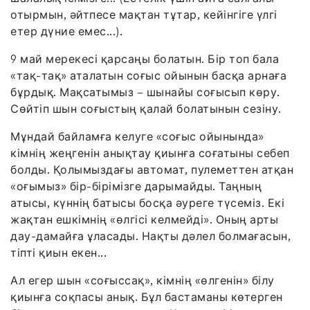
отырмын, әйтпесе мақтан тұтар, кейінгіге үлгі
етер дүние емес...).
9 май мерекесі қарсаңы болатын. Бір топ бала
«тақ-тақ» аталатын соғыс ойынын басқа арнаға
бұрдық. Мақсатымыз – шынайы соғысып көру.
Сөйтіп шын соғыстың қалай болатынын сезіну.
Мұндай байламға келуге «соғыс ойынында»
кімнің жеңгенін анықтау қиынға соғатыны себеп
болды. Қолымыздағы автомат, пулеметтен атқан
«оғымыз» бір-бірімізге дарымайды. Таңның
атысы, күннің батысы босқа әуреге түсеміз. Екі
жақтан ешкімнің «өлгісі келмейді». Оның арты
дау-дамайға ұласады. Нақты дәлел болмағасын,
тіпті қиын екен...
Ал егер шын «соғыссақ», кімнің «өлгенін» білу
қиынға соқпасы анық. Бұл бастаманы көтерген