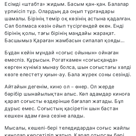
Есімді «штабта» жидым. Басым қан-қан. Балалар
үрпиісіп тұр. Олардың да оңып тұрғандары
шамалы. Бірінің темір оқ көзінің астына қадалған.
Сәл болмаса көзін ойып түсіргендей екен. Енді
бірінің қолы, тағы бірінің маңдайы жарақат.
Басшымыз Қараған жамбасын сипалап қояды...
Бұдан кейін мұндай «соғыс ойынын» ойнаған
емеспіз. Құрысын. Рогаткамен «соғысқанда»
көрген күніміз мынау болса, шын соғыстағы хәлді
көзге елестету қиын-ау. Бала жүрек соны сезінді.
Айтайын дегенім, кино ол – өнер. Ол жерде
бәрібір шынайылықтан алыс. Көп адамдар киноға
қарап соғысты өздерінше бағалап жатады. Бұл
дұрыс емес. Соғыстың қасіретін шын бастан
кешкен адам ғана сезіне алады.
Мысалы, кешелі-бері теледидардан соғыс жайлы
кинолар көрсетіліп жатыр. Қарап отырсаң бәрі