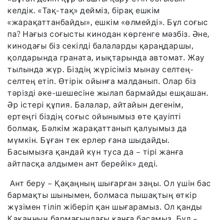
келдік. «Тақ-тақ» дейміз, бірақ ешкім
«жарақаттанбайды», ешкім «өлмейді». Бұл соғыс
па? Нағыз соғысты кинодан көргенге мәзбіз. Әне,
кинодағы біз секілді балаларды қараңдаршы,
қолдарында граната, иықтарында автомат. Жау
тылында жүр. Біздің жүрісіміз мынау селтең-
селтең етіп. Өтірік ойынға малданып. Олар біз
тәрізді әке-шешесіне жылап бармайды ешқашан.
Әр істері құпия. Балалар, айтайын дегенім,
ертеңгі біздің соғыс ойынымыз өте қауіпті
болмақ. Бәлкім жарақаттанып қалуымыз да
мүмкін. Бұған тек ерлер ғана шыдайды.
Басымызға қандай күн туса да – тірі жанға
айтпасқа алдымен ант берейік» деді.
Ант беру – Қақаңның шығарған заңы. Ол үшін бас
бармақты шынымен, болмаса пышақтың өткір
жүзімен тіліп жіберіп қан шығарамыз. Ол қанды
Қақаңның бармағындағы қанға басамыз. Бұл –