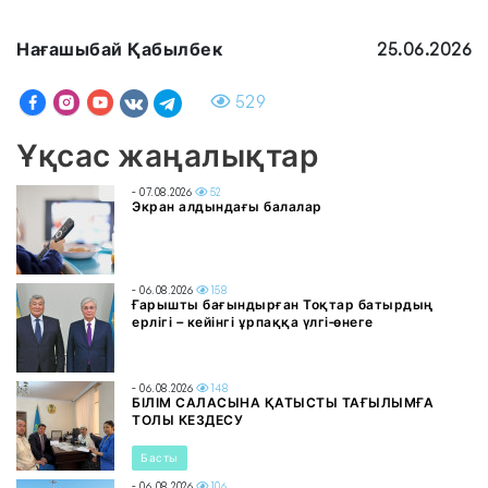
Нағашыбай Қабылбек
25.06.2026
529
Ұқсас жаңалықтар
- 07.08.2026
52
Экран алдындағы балалар
- 06.08.2026
158
Ғарышты бағындырған Тоқтар батырдың
ерлігі – кейінгі ұрпаққа үлгі-өнеге
- 06.08.2026
148
БІЛІМ САЛАСЫНА ҚАТЫСТЫ ТАҒЫЛЫМҒА
ТОЛЫ КЕЗДЕСУ
Басты
- 06.08.2026
106