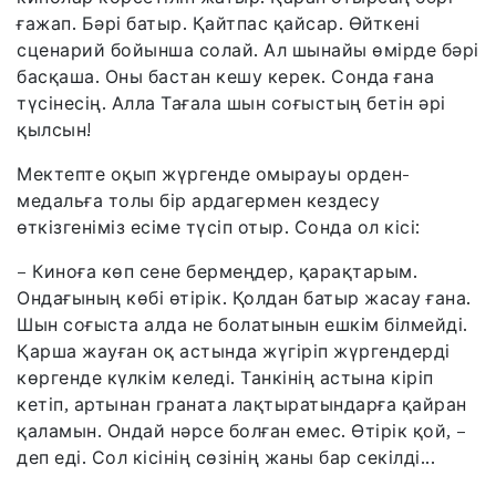
ғажап. Бәрі батыр. Қайтпас қайсар. Өйткені
сценарий бойынша солай. Ал шынайы өмірде бәрі
басқаша. Оны бастан кешу керек. Сонда ғана
түсінесің. Алла Тағала шын соғыстың бетін әрі
қылсын!
Мектепте оқып жүргенде омырауы орден-
медальға толы бір ардагермен кездесу
өткізгеніміз есіме түсіп отыр. Сонда ол кісі:
– Киноға көп сене бермеңдер, қарақтарым.
Ондағының көбі өтірік. Қолдан батыр жасау ғана.
Шын соғыста алда не болатынын ешкім білмейді.
Қарша жауған оқ астында жүгіріп жүргендерді
көргенде күлкім келеді. Танкінің астына кіріп
кетіп, артынан граната лақтыратындарға қайран
қаламын. Ондай нәрсе болған емес. Өтірік қой, –
деп еді. Сол кісінің сөзінің жаны бар секілді...