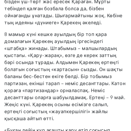
бізден үш-төрт жас ересек Қараған. Мұрты
тебіндеп қалған бозбала болса да, бізбен
ойнағанды ұнатады. Шығармайтыны жоқ. Көбіне
тың идеяны «дүниеге» Қарекең әкеледі.
8 мамыр күні кешке ауылдың бір топ қара
домалағын Қарекең ауылдың іргесіндегі
«штабқа» жинады. Штабымыз – малшылардың
қыстағы. «Қару-жарақ», өзге де керек заттың
бәрі осында тұрады. Алдымен Қарекең ертеңгі
болатын соғыстың «картасын» сызды. Он шақты
баланы бес-бестен екіге бөлді. Бір тобымыз
партизан, екінші тарап – неміс десанттары. Катон
қораға «партизандар» орналаспақ. Неміс
десанттары оларға шабуылдамақ. Ертеңі – 9 май.
Жеңіс күні. Қарекең осыны есімізге салып,
ертеңгі соғыстың «жауапкершілігі» жайлы
қысқаша айтып өтті.
«Бұған дейін құр ағашты қару етіп соғысып