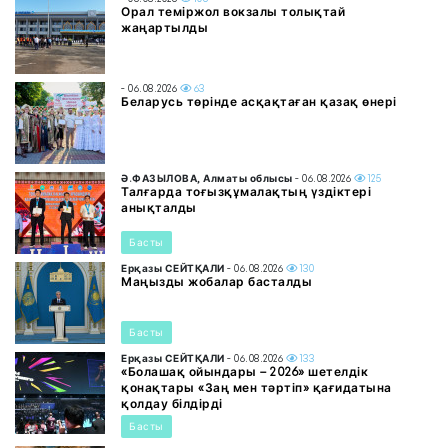
Орал теміржол вокзалы толықтай
жаңартылды
- 06.08.2026
63
Беларусь төрінде асқақтаған қазақ өнері
Ә.ФАЗЫЛОВА, Алматы облысы
- 06.08.2026
125
Талғарда тоғызқұмалақтың үздіктері
анықталды
Басты
Ерқазы СЕЙТҚАЛИ
- 06.08.2026
130
Маңызды жобалар басталды
Басты
Ерқазы СЕЙТҚАЛИ
- 06.08.2026
133
«Болашақ ойындары – 2026» шетелдік
қонақтары «Заң мен тәртіп» қағидатына
қолдау білдірді
Басты