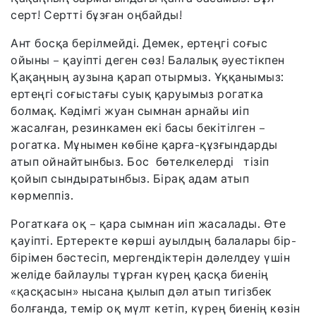
серт! Сертті бұзған оңбайды!
Ант босқа берілмейді. Демек, ертеңгі соғыс
ойыны – қауіпті деген сөз! Балалық әуестікпен
Қақаңның аузына қарап отырмыз. Ұққанымыз:
ертеңгі соғыстағы суық қаруымыз рогатка
болмақ. Кәдімгі жуан сымнан арнайы иіп
жасалған, резинкамен екі басы бекітілген –
рогатка. Мұнымен көбіне қарға-құзғындарды
атып ойнайтынбыз. Бос бөтелкелерді тізіп
қойып сындыратынбыз. Бірақ адам атып
көрмеппіз.
Рогаткаға оқ – қара сымнан иіп жасалады. Өте
қауіпті. Ертеректе көрші ауылдың балалары бір-
бірімен бәстесіп, мергендіктерін дәлелдеу үшін
желіде байлаулы тұрған күрең қасқа биенің
«қасқасын» нысана қылып дәл атып тигізбек
болғанда, темір оқ мүлт кетіп, күрең биенің көзін