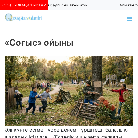
СОҢҒЫ ЖАҢАЛЫҚТАР
Алматыда көшкін қаупі сейілген жоқ
Алматы төт
«Соғыс» ойыны
Әлі күнге есіме түссе денем түршігеді, балалық-
шалалық ісімізге... (Естелік үшін айта салғалы