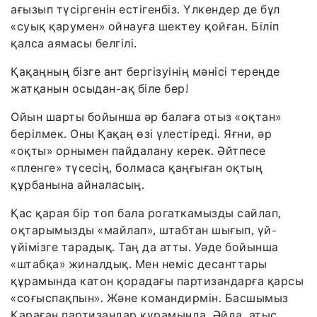
ағызып түсіргенін естігенбіз. Үлкендер де бұл
«суық қарумен» ойнауға шектеу қойған. Біліп
қалса аямасы белгілі.
Қақаңның бізге ант бергізуінің мәнісі тереңде
жатқанын осыдан-ақ біле бер!
Ойын шарты бойынша әр балаға отыз «оқтан»
берілмек. Оны Қақаң өзі үлестіреді. Яғни, әр
«оқты» орнымен пайдалану керек. Әйтпесе
«пленге» түсесің, болмаса қаңғыған оқтың
құрбанына айналасың.
Қас қарая бір топ бала рогаткамызды сайлап,
оқтарымызды «майлап», штабтан шығып, үй-
үйімізге тарадық. Таң да атты. Уәде бойынша
«штабқа» жиналдық. Мен неміс десанттары
құрамында катон қорадағы партизандарға қарсы
«соғыспақпын». Және командирмін. Басшымыз
Қараған партизандар құрамында. Әйда, атыс