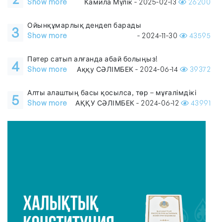
Show more
Камила Мүлік - 2025-02-13
26200
Ойынқұмарлық дендеп барады
3
Show more
- 2024-11-30
43595
Пәтер сатып алғанда абай болыңыз!
4
Show more
Аққу СӘЛІМБЕК - 2024-06-14
39372
Алты алаштың басы қосылса, төр – мұғалімдікі
5
Show more
АҚҚУ СӘЛІМБЕК - 2024-06-12
43991