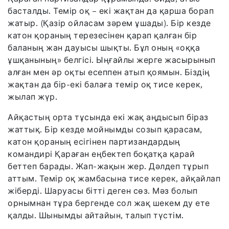
басталды. Темір оқ – екі жақтан да қарша борап
жатыр. (Қазір ойласам зәрем ұшады). Бір кезде
катон қораның терезесінен қарап қалған бір
баланың жан дауысы шықты. Бұл оның «оққа
ұшқанының» белгісі. Ыңғайлы жерге жасырынып
алған мен әр оқты есеппен атып қоямын. Біздің
жақтан да бір-екі балаға темір оқ тисе керек,
жылап жүр.
Айқастың орта тұсында екі жақ аңдысып біраз
жаттық. Бір кезде мойнымды созып қарасам,
катон қораның есігінен партизандардың
командирі Қараған еңбектеп боқатқа қарай
беттеп барады. Жап-жақын жер. Дәлдеп тұрып
аттым. Темір оқ жамбасына тисе керек, айқайлап
жіберді. Шаруасы бітті деген сөз. Мәз болып
орнымнан тұра бергенде сол жақ шекем ду ете
қалды. Шынымды айтайын, талып түстім.