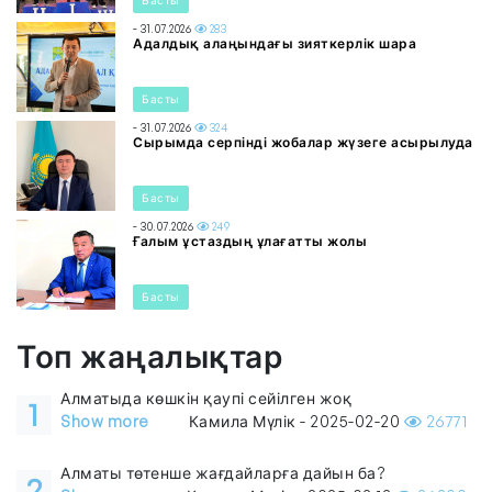
- 31.07.2026
283
Адалдық алаңындағы зияткерлік шара
Басты
- 31.07.2026
324
Сырымда серпінді жобалар жүзеге асырылуда
Басты
- 30.07.2026
249
Ғалым ұстаздың ұлағатты жолы
Басты
Топ жаңалықтар
Алматыда көшкін қаупі сейілген жоқ
1
Show more
Камила Мүлік - 2025-02-20
26771
Алматы төтенше жағдайларға дайын ба?
2