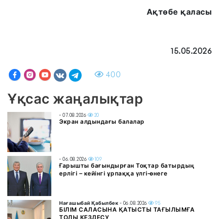
Ақтөбе қаласы
15.05.2026
400
Ұқсас жаңалықтар
- 07.08.2026
20
Экран алдындағы балалар
- 06.08.2026
109
Ғарышты бағындырған Тоқтар батырдың
ерлігі – кейінгі ұрпаққа үлгі-өнеге
Нағашыбай Қабылбек
- 06.08.2026
95
БІЛІМ САЛАСЫНА ҚАТЫСТЫ ТАҒЫЛЫМҒА
ТОЛЫ КЕЗДЕСУ