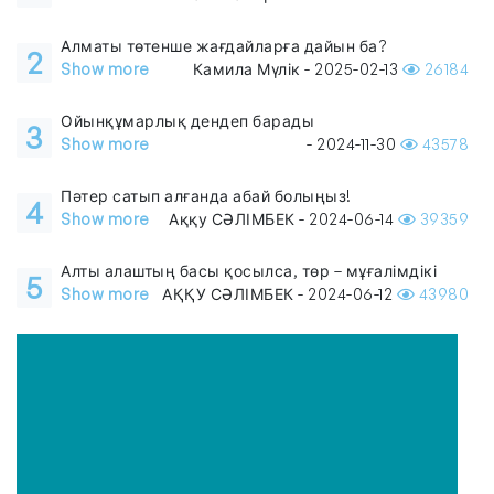
Алматы төтенше жағдайларға дайын ба?
2
Show more
Камила Мүлік - 2025-02-13
26184
Ойынқұмарлық дендеп барады
3
Show more
- 2024-11-30
43578
Пәтер сатып алғанда абай болыңыз!
4
Show more
Аққу СӘЛІМБЕК - 2024-06-14
39359
Алты алаштың басы қосылса, төр – мұғалімдікі
5
Show more
АҚҚУ СӘЛІМБЕК - 2024-06-12
43980