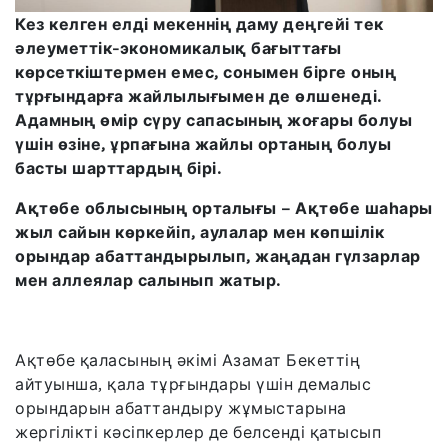
Кез келген елді мекеннің даму деңгейі тек
әлеуметтік-экономикалық бағыттағы
көрсеткіштермен емес, сонымен бірге оның
тұрғындарға жайлылығымен де өлшенеді.
Адамның өмір сүру сапасының жоғары болуы
үшін өзіне, ұрпағына жайлы ортаның болуы
басты шарттардың бірі.
Ақтөбе облысының орталығы – Ақтөбе шаһары
жыл сайын көркейіп, аулалар мен көпшілік
орындар абаттандырылып, жаңадан гүлзарлар
мен аллеялар салынып жатыр.
Ақтөбе қаласының әкімі Азамат Бекеттің
айтуынша, қала тұрғындары үшін демалыс
орындарын абаттандыру жұмыстарына
жергілікті кәсіпкерлер де белсенді қатысып