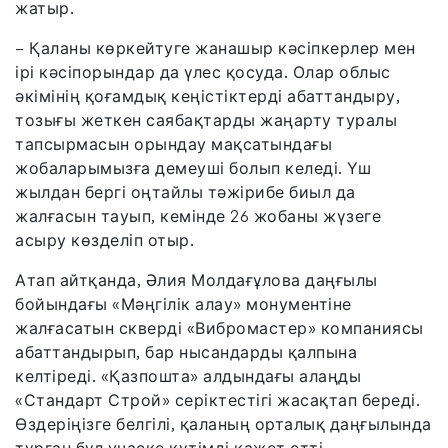
жатыр.
– Қаланы көркейтуге жанашыр кәсіпкерлер мен
ірі кәсіпорындар да үлес қосуда. Олар облыс
әкімінің қоғамдық кеңістіктерді абаттандыру,
тозығы жеткен саябақтарды жаңарту туралы
тапсырмасын орындау мақсатындағы
жобаларымызға демеуші болып келеді. Үш
жылдан бергі оңтайлы тәжірибе биыл да
жалғасын тауып, кемінде 26 жобаны жүзеге
асыру көзделіп отыр.
Атап айтқанда, Әлия Молдағұлова даңғылы
бойындағы «Мәңгілік алау» монументіне
жалғасатын скверді «Вибромастер» компаниясы
абаттандырып, бар нысандарды қалпына
келтіреді. «Қазпошта» алдындағы алаңды
«Стандарт Строй» серіктестігі жасақтап береді.
Өздеріңізге белгілі, қаланың орталық даңғылында
тұрған бұл учаске күтімді қажет етті.