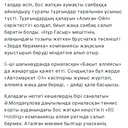
талдар өсіп, бос жатқан аумақты саябаққа
айналдыру туралы тұрғындар тарапынан ұсыныс
түсті. Тұрғындардың қалауын «Алихан-Ойл»
серіктестігі қолдап, биыл жаңа саябақ салып
беретін болды. «Нұр Ғасыр» мешітінің
алаңындағы тозығы жеткен брусчатка төсенішті
«Зерде Керамика» компаниясы жаңасына
ауыстырып беруді міндетіне алып отыр.
5-ші шағынауданда орналасқан «Бақыт аллеясы»
да жаңартуды қажет етті. Сондықтан бұл жерде
«Автомаркет-04» кәсіпорны жұмыс жүргізіп,
аллеяға жаңа дем береді, – дейді қала басшысы.
Қаладағы негізгі көшелердің бірі саналатын
Ә.Молдағұлова даңғылында орналасқан теннис
корты ауданындағы бос жатқан кеңістікті «BS
Holding» компаниясы аллея ретінде салып
бермек. Аталған мекеме былтыр учаскенің