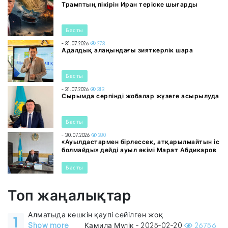
Трамптың пікірін Иран теріске шығарды
Басты
- 31.07.2026
273
Адалдық алаңындағы зияткерлік шара
Басты
- 31.07.2026
313
Сырымда серпінді жобалар жүзеге асырылуда
Басты
- 30.07.2026
280
«Ауылдастармен бірлессек, атқарылмайтын іс
болмайды» дейді ауыл әкімі Марат Абдикаров
Басты
Топ жаңалықтар
Алматыда көшкін қаупі сейілген жоқ
1
Show more
Камила Мүлік - 2025-02-20
26756