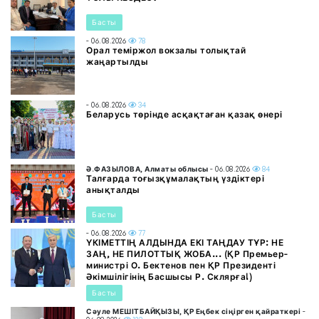
Басты
- 06.08.2026
78
Орал теміржол вокзалы толықтай
жаңартылды
- 06.08.2026
34
Беларусь төрінде асқақтаған қазақ өнері
Ә.ФАЗЫЛОВА, Алматы облысы
- 06.08.2026
84
Талғарда тоғызқұмалақтың үздіктері
анықталды
Басты
- 06.08.2026
77
ҮКІМЕТТІҢ АЛДЫНДА ЕКІ ТАҢДАУ ТҰР: НЕ
ЗАҢ, НЕ ПИЛОТТЫҚ ЖОБА... (ҚР Премьер-
министрі О. Бектенов пен ҚР Президенті
Әкімшілігінің Басшысы Р. Склярға!)
Басты
Сәуле МЕШІТБАЙҚЫЗЫ, ҚР Еңбек сіңірген қайраткері
-