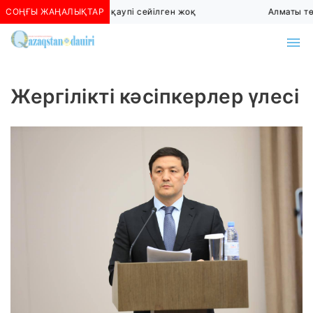
СОҢҒЫ ЖАҢАЛЫҚТАР
Алматыда көшкін қаупі сейілген жоқ
Алматы төте
Жергілікті кәсіпкерлер үлесі