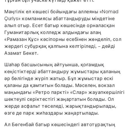
Мәңгілік ел көшесі бойындағы аллеяны «Nomad
Qurlys» компаниясы абаттандыруды міндетіне
алып отыр. Есет батыр көшесінде орналасқан
Гуманитарлық колледж алдындағы алаң
«Рамазан Құс» кәсіпорны есебінен жөнделіп, сол
жердегі субұрқақ қалпына келтіріледі, – дейді
Азамат Бекет.
Шаһар басшысының айтуынша, қоғамдық
кеңістіктерді абаттандыру жұмыстары қаланың
әр бөлігінде жүріп жатыр. Бұл жұмыстар ескі
қаланы да қамтитын болады. Мәселен, вокзал
маңындағы «Ретро паркті» «Слар» жауапкершілігі
шектеулі серіктестігі жаңартатын болады. Ол
жерде асфальт төселеді, жарықтандырылады,
өзге де парк жиһаздары жаңартылады.
Ал Бөгенбай батыр көшесіндегі автотұрақтың