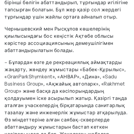
бірінші бөлігін абаттандырып, тұрғындар игілігіне
тапсырған болатын. Бұл жер қазір сол жердегі
тұрғындар үшін жайлы ортаға айналып отыр.
Чернышевский мен Рысқұлов көшелерінің
қиылысындағы бос кеңістік Ақтөбе облысы
кәрістер ассоциациясының демеушілігімен
абаттандырылатын болады.
– Бұлардан өзге де рекреациялық аймақтарды
жаңарту, жөндеу жұмыстары «Бабек-Құрылыс»,
«GranParkShymkent», «АНВАР», «Дина», «Sadu
Business Group», «Ақжайық автопарк», «Rakhmet
Group» және басқа да кәсіпорындардың
қолдауымен іске асырылып жатыр. Қазіргі таңда
аталған учаскелердің бірқатарында санитарлық
тазалау және инженерлік жұмыстар атқарылуда.
Өз міндеттеріне алған саябақ-скверлерде
абаттандыру жұмыстарын бастап кеткен
кәсіпорындар да бар. Жекелеген жобалар