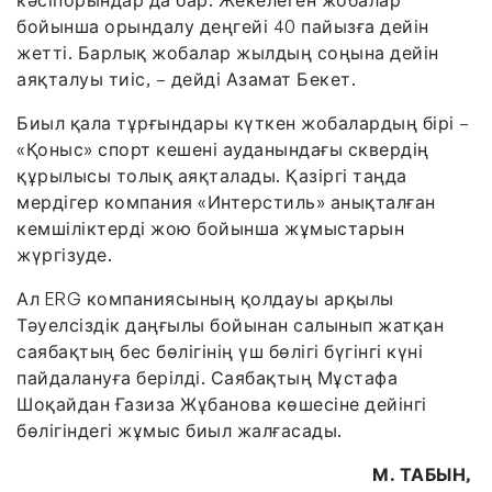
бойынша орындалу деңгейі 40 пайызға дейін
жетті. Барлық жобалар жылдың соңына дейін
аяқталуы тиіс, – дейді Азамат Бекет.
Биыл қала тұрғындары күткен жобалардың бірі –
«Қоныс» спорт кешені ауданындағы сквердің
құрылысы толық аяқталады. Қазіргі таңда
мердігер компания «Интерстиль» анықталған
кемшіліктерді жою бойынша жұмыстарын
жүргізуде.
Ал ERG компаниясының қолдауы арқылы
Тәуелсіздік даңғылы бойынан салынып жатқан
саябақтың бес бөлігінің үш бөлігі бүгінгі күні
пайдалануға берілді. Саябақтың Мұстафа
Шоқайдан Ғазиза Жұбанова көшесіне дейінгі
бөлігіндегі жұмыс биыл жалғасады.
М. ТАБЫН,