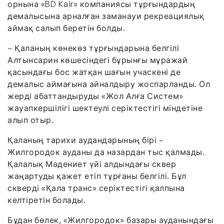
орнына «BD Kair» компаниясы тұрғындардың
демалысына арналған заманауи рекреациялық
аймақ салып беретін болды.
– Қаланың көнекөз тұрғындарына белгілі
Алтынсарин көшесіндегі бұрынғы мұражай
қасындағы бос жатқан шағын учаскені де
демалыс аймағына айналдыру жоспарланды. Ол
жерді абаттандыруды «Жол Алға Систем»
жауапкершілігі шектеулі серіктестігі міндетіне
алып отыр.
Қаланың тарихи аудандарының бірі –
Жилгородок ауданы да назардан тыс қалмады.
Қалалық Мәдениет үйі алдындағы сквер
жаңартуды қажет етіп тұрғаны белгілі. Бұл
скверді «Қала транс» серіктестігі қалпына
келтіретін болады.
Бұдан бөлек, «Жилгородок» базары ауданындағы