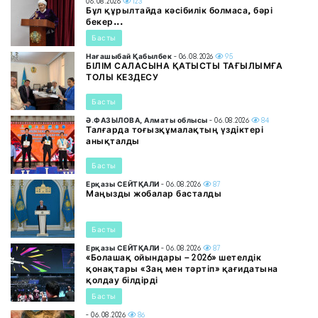
06.08.2026
123
Бұл құрылтайда кәсібилік болмаса, бәрі
бекер...
Басты
Нағашыбай Қабылбек
- 06.08.2026
95
БІЛІМ САЛАСЫНА ҚАТЫСТЫ ТАҒЫЛЫМҒА
ТОЛЫ КЕЗДЕСУ
Басты
Ә.ФАЗЫЛОВА, Алматы облысы
- 06.08.2026
84
Талғарда тоғызқұмалақтың үздіктері
анықталды
Басты
Ерқазы СЕЙТҚАЛИ
- 06.08.2026
87
Маңызды жобалар басталды
Басты
Ерқазы СЕЙТҚАЛИ
- 06.08.2026
87
«Болашақ ойындары – 2026» шетелдік
қонақтары «Заң мен тәртіп» қағидатына
қолдау білдірді
Басты
- 06.08.2026
86