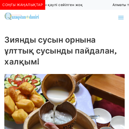
СОҢҒЫ ЖАҢАЛЫҚТАР
Алматыда көшкін қаупі сейілген жоқ
Алматы тө
Зиянды сусын орнына
ұлттық сусынды пайдалан,
халқым!