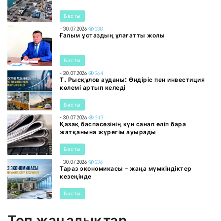
Басты
- 30.07.2026
238
Ғалым ұстаздың ұлағатты жолы
Басты
- 30.07.2026
264
Т. Рысқұлов ауданы: Өндіріс пен инвестиция
көлемі артып келеді
Басты
- 30.07.2026
243
Қазақ баспасөзінің күн санап өліп бара
жатқанына жүрегім ауырады
Басты
- 30.07.2026
236
Тараз экономикасы – жаңа мүмкіндіктер
кезеңінде
Басты
Топ жаңалықтар