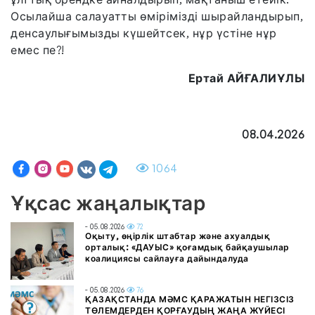
Осылайша салауатты өмірімізді шырайландырып,
денсаулығымызды күшейтсек, нұр үстіне нұр
емес пе?!
Ертай АЙҒАЛИҰЛЫ
08.04.2026
1064
Ұқсас жаңалықтар
- 05.08.2026
72
Оқыту, өңірлік штабтар және ахуалдық
орталық: «ДАУЫС» қоғамдық байқаушылар
коалициясы сайлауға дайындалуда
- 05.08.2026
76
ҚАЗАҚСТАНДА МӘМС ҚАРАЖАТЫН НЕГІЗСІЗ
ТӨЛЕМДЕРДЕН ҚОРҒАУДЫҢ ЖАҢА ЖҮЙЕСІ