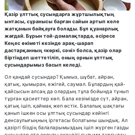
Қазір ұлттық сусындарға жұртшылықтың
ынтасы, сұранысы барған сайын артып келе
жатқанын байқауға болады. Бұл қуанарлық
жағдай. Бұрын той-домалақтарда, әсіресе
Кеңес өкіметі кезінде арақ-шарап
дастарқанның «көркі, сәні» болса, қазір олар
біртіндеп шеттетіліп, оның орнын ұлттық
сусындарымыз басып келеді.
Ол қандай сусындар? Қымыз, шұбат, айран,
қатық, қымыран, ежігей, саумал. Бұлардың қай-
қайсысын алсаң да олардың тұла бойында тұнып
тұрған қасиеттер көп. Бала кезімізде сүт, айран,
қатық ішіп, қаймақ жеп өстік. Балалық шақтағы
қанып ішкен осы ұлттық сусындар кейінгі
денсаулығыңның іргетасы болатыны шындық. Ал
қазіргі біздің балаларымыздың ішіп жүрген газды
сусындар өте зиянды екендігі ғылыми тұрғыдан