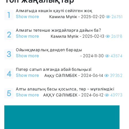
Алматыда көшкін қаупі сейілген жоқ
1
Show more
Камила Мүлік - 2025-02-20
26751
Алматы төтенше жағдайларға дайын ба?
2
Show more
Камила Мүлік - 2025-02-13
26178
Ойынқұмарлық дендеп барады
3
Show more
- 2024-11-30
43574
Пәтер сатып алғанда абай болыңыз!
4
Show more
Аққу СӘЛІМБЕК - 2024-06-14
39352
Алты алаштың басы қосылса, төр – мұғалімдікі
5
Show more
АҚҚУ СӘЛІМБЕК - 2024-06-12
43973