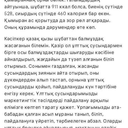
айтуынша, шұбатта 911 ккал болса, биенің сүтінде
528, сиырдың сүтінде 460 калория бар екен.
Қымыран ас қорытуда да зор рөл атқарады.
Оның құрамында дәрумендер өте көп.
Кәсіпкер қазақ қызы шұбаттан балмұздақ
жасағанын білемін. Қазір ол ұлттық сусындармен
бірге осы балмұздақтарды шығаруды кәсібіне
айналдырып, жағдайын да түзеп алғанын біліп
отырмыз. Сонымен газдалған, жасанды
сусындардың зиянын айта отырып, оны
дүкендерден алып тастап, орнына ұлттық
сусындарды қойып, пайдалануды күн тәртібіне
енгізу керек. Ұлттық сусындарымызды
маркетингтік тәсілдерді пайдалану арқылы
елімізге көптеп тарату қажет. Ұрпағымызды ата-
бабадан қалған асыл мұраны танып, біліп,
пайдалануға үйретіп, тәрбиелеген абзал. Оларды
ұлттық брендке айналдырып, мақтаныш етейік.