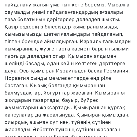
пайдалану жағын ұмытып кете береміз. Мысалға
саумалды үнемі пайдаланғандардың ағзалары
таза болатынын дәрігерлер дәлелдеп шықты.
Қазір өздеріңіз білесіздер қымыранымызды,
қымызымызды шетел ғалымдары пайдаланып,
тіптен брендке айналдырған. Израиль ғалымдары
қымыранның жүзге тарта қасиеті барын ғылыми
тұрғыда дәлелдеп отыр. Қымыран алдымен
шөліңді басады, одан кейін көптеген дерттерге
дауа. Осы қымыран Израильден басқа Германия,
Норвегия сынды мемлекеттерде өндіріле
бастаған. Қызық болғанда қымыраннан
балмұздақтар, йогурттар жасаған. Қымыран өт
жолдарын тазартады, бауыр, бүйрек
жұмыстарын жақсартады. Қымыраннан құрғақ
капсулалар да жасалынуда. Қымыран қымыздан,
сиырдың ашыған сүтінен, түйенің сүтінен
жасалады. Әлбетте түйенің сүтінен жасалған
қымыранның орны бөлек. Ғалымдардың