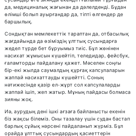
да, медициналық жағынан да дәлелденді. Бұдан
өлімші болып ауырғандар да, тіпті өлгендер де
баршылық.
Сондықтан мемлекеттік тараптан да, отбасылық
жағдайында да өзіміздің ұлттық сусындарға
жедел түрде бет бұруымыз тиіс. Бұл жөнінен
насихат жұмысын күшейтіп, теледидар, фейсбук,
ғаламторды пайдалану қажет. Мәселен соңғы
бір-екі жылда саумалдың құрғақ капсулаларын
жаппай насихаттауды күшейтті. Соның
нәтижесінде қазір ел-жұрт сол капсулаларды
жаппай ішіп, жеп жатыр. Мұның пайдасы болмаса
зияны жоқ.
Иә, аурудың дені ішкі ағзаға байланысты екенін
біз жақсы білеміз. Оны тазалау үшін судан бастап
барлық сұйық нәрсені пайдаланып жүрміз. Бұл
орайда ұлттық сусындардың қасиеттерін