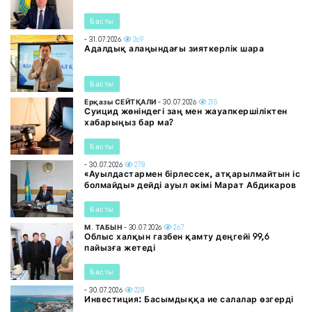
Басты
- 31.07.2026
269
Адалдық алаңындағы зияткерлік шара
Басты
Ерқазы СЕЙТҚАЛИ
- 30.07.2026
215
Суицид жөніндегі заң мен жауапкершіліктен
хабарыңыз бар ма?
Басты
- 30.07.2026
278
«Ауылдастармен бірлессек, атқарылмайтын іс
болмайды» дейді ауыл әкімі Марат Абдикаров
Басты
М. ТАБЫН
- 30.07.2026
267
Облыс халқын газбен қамту деңгейі 99,6
пайызға жетеді
Басты
- 30.07.2026
228
Инвестиция: Басымдыққа ие салалар өзгерді