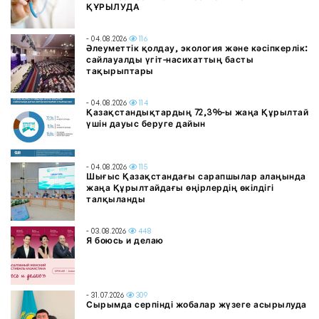
ҚҰРЫЛУДА
- 04.08.2026
116
Әлеуметтік қолдау, экология және кәсіпкерлік:
сайлауалды үгіт-насихаттың басты
тақырыптары
- 04.08.2026
114
Қазақстандықтардың 72,3%-ы жаңа Құрылтай
үшін дауыс беруге дайын
- 04.08.2026
115
Шығыс Қазақстандағы сарапшылар алаңында
жаңа Құрылтайдағы өңірлердің өкілдігі
талқыланды
- 03.08.2026
448
Я боюсь и делаю
- 31.07.2026
309
Сырымда серпінді жобалар жүзеге асырылуда