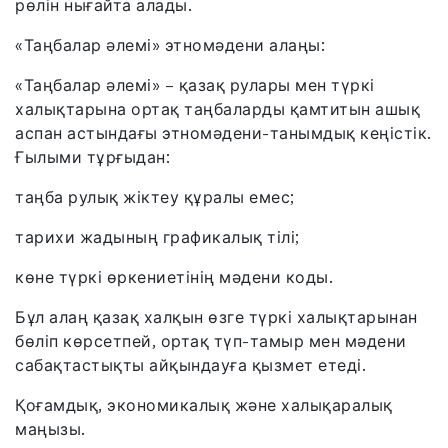
рөлін нығайта алады.
«Таңбалар әлемі» этномәдени алаңы:
«Таңбалар әлемі» – қазақ рулары мен түркі
халықтарына ортақ таңбаларды қамтитын ашық
аспан астындағы этномәдени-танымдық кеңістік.
Ғылыми тұрғыдан:
таңба рулық жіктеу құралы емес;
тарихи жадының графикалық тілі;
көне түркі өркениетінің мәдени коды.
Бұл алаң қазақ халқын өзге түркі халықтарынан
бөліп көрсетпей, ортақ түп-тамыр мен мәдени
сабақтастықты айқындауға қызмет етеді.
Қоғамдық, экономикалық және халықаралық
маңызы.