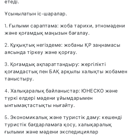
етеді.
Ұсынылатын іс-шаралар.
1. Ғылыми сараптама: жоба тарихи, этномәдени
және қоғамдық маңызын бағалау.
2. Құқықтық негіздеме: жобаны ҚР заңнамасы
аясында тіркеу және қорғау.
3. Қоғамдық ақпараттандыру: жергілікті
қоғамдастық пен БАҚ арқылы халықты жобамен
таныстыру.
4. Халықаралық байланыстар: ЮНЕСКО және
түркі елдері мәдени ұйымдарымен
ынтымақтастықты нығайту.
5. Экономикалық және туристік даму: кешенді
туристік бағдарламаға қосу, халықаралық
ғылыми және мәдени экспедициялар