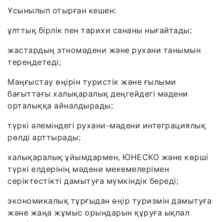
Ұсынылып отырған кешен:
ұлттық бірлік пен тарихи сананы нығайтады;
жастардың этномәдени және рухани танымын
тереңдетеді;
Маңғыстау өңірін туристік және ғылыми
бағыттағы халықаралық деңгейдегі мәдени
орталыққа айналдырады;
түркі әлеміндегі рухани-мәдени интеграциялық
рөлді арттырады;
халықаралық ұйымдармен, ЮНЕСКО және көрші
түркі елдерінің мәдени мекемелерімен
серіктестікті дамытуға мүмкіндік береді;
экономикалық тұрғыдан өңір туризмін дамытуға
және жаңа жұмыс орындарын құруға ықпал