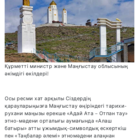
Құрметті министр және Маңғыстау облысының
әкімдігі өкілдері!
Осы ресми хат арқылы Сіздердің
қарауларыңызға Маңғыстау өңіріндегі тарихи-
рухани маңызы ерекше «Адай Ата – Отпан тау»
этно-мәдени орталығы аумағында «Алаш
батыры» атты ұжымдық-символдық ескерткіш
пен «Таңбалар әлемі» этномәдени алаңнан