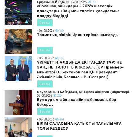
Ерқазы СЕЙТҚАЛИ
- 06.08.2026
164
«Болашақ ойындары – 2026» шетелдік
қонақтары «Заң мен тәртіп» қағидатына
қолдау білдірді
Басты
- 06.08.2026
160
Трамптың пікірін Иран теріске шығарды
Басты
- 06.08.2026
172
ҮКІМЕТТІҢ АЛДЫНДА ЕКІ ТАҢДАУ ТҰР: НЕ
ЗАҢ, НЕ ПИЛОТТЫҚ ЖОБА... (ҚР Премьер-
министрі О. Бектенов пен ҚР Президенті
Әкімшілігінің Басшысы Р. Склярға!)
Басты
Сәуле МЕШІТБАЙҚЫЗЫ, ҚР Еңбек сіңірген қайраткері
-
06.08.2026
220
Бұл құрылтайда кәсібилік болмаса, бәрі
бекер...
Басты
- 06.08.2026
184
БІЛІМ САЛАСЫНА ҚАТЫСТЫ ТАҒЫЛЫМҒА
ТОЛЫ КЕЗДЕСУ