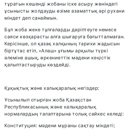
тұратын кешенді жобаны іске асыру жөніндегі
ұсынысты жолдауды өзіме азаматтық әрі рухани
міндет деп санаймын.
Бұл жоба жеке тұлғаларды дәріптеуге немесе
саяси көзқарасты алға шығаруға бағытталмаған.
Керісінше, ол қазақ халқының тарихи жадысын
біртұтас етіп, «Алаш» ұғымы арқылы түркі
әлеміне ашық, өркениеттік мәдени кеңістік
қалыптастыруды көздейді.
Құқықтық және халықаралық негіздер:
Ұсынылып отырған жоба Қазақстан
Республикасының және халықаралық
нормалардың талаптарына толық сәйкес келеді:
Конституция: мәдени мұраны сақтау міндеті;