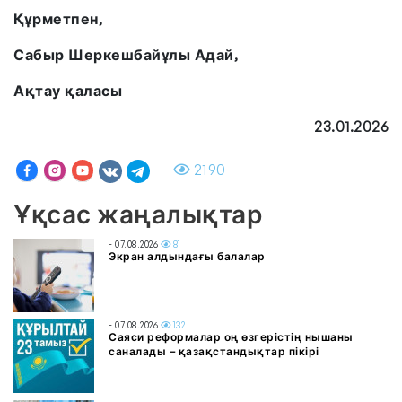
Құрметпен,
Сабыр Шеркешбайұлы Адай,
Ақтау қаласы
23.01.2026
2190
Ұқсас жаңалықтар
- 07.08.2026
81
Экран алдындағы балалар
- 07.08.2026
132
Саяси реформалар оң өзгерістің нышаны
саналады – қазақстандықтар пікірі