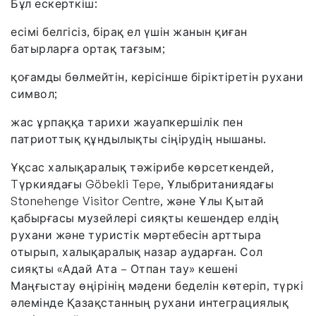
Бұл ескерткіш:
есімі белгісіз, бірақ ел үшін жанын қиған
батырларға ортақ тағзым;
қоғамды бөлмейтін, керісінше біріктіретін рухани
символ;
жас ұрпаққа тарихи жауапкершілік пен
патриоттық құндылықты сіңірудің нышаны.
Ұқсас халықаралық тәжірибе көрсеткендей,
Tүркиядағы Göbekli Tepe, Ұлыбританиядағы
Stonehenge Visitor Centre, және Ұлы Қытай
қабырғасы музейлері сияқты кешендер елдің
рухани және туристік мәртебесін арттыра
отырып, халықаралық назар аударған. Сол
сияқты «Адай Ата – Отпан тау» кешені
Маңғыстау өңірінің мәдени беделін көтеріп, түркі
әлемінде Қазақстанның рухани интеграциялық