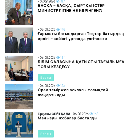
- 07.08.2026
187
БАСҚА – БАСҚА, СЫРТҚЫ ІСТЕР
МИНИСТРЛІГІНЕ НЕ КӨРІНГЕН?!
- 06.08.2026
195
Ғарышты бағындырған Тоқтар батырдың
ерлігі – кейінгі ұрпаққа үлгі-өнеге
- 06.08.2026
184
БІЛІМ САЛАСЫНА ҚАТЫСТЫ ТАҒЫЛЫМҒА
ТОЛЫ КЕЗДЕСУ
Басты
- 06.08.2026
136
Орал теміржол вокзалы толықтай
жаңартылды
Ерқазы СЕЙТҚАЛИ
- 06.08.2026
163
Маңызды жобалар басталды
Басты