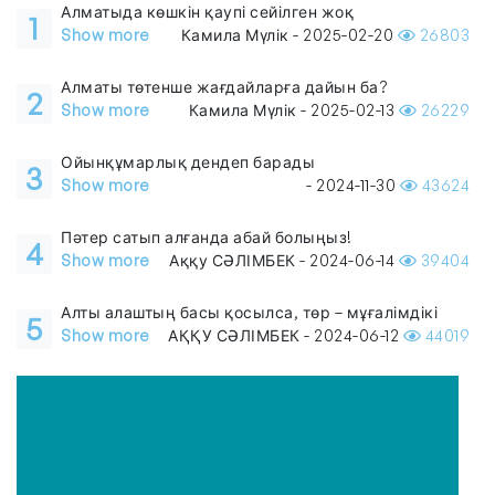
Алматыда көшкін қаупі сейілген жоқ
1
Show more
Камила Мүлік - 2025-02-20
26803
Алматы төтенше жағдайларға дайын ба?
2
Show more
Камила Мүлік - 2025-02-13
26229
Ойынқұмарлық дендеп барады
3
Show more
- 2024-11-30
43624
Пәтер сатып алғанда абай болыңыз!
4
Show more
Аққу СӘЛІМБЕК - 2024-06-14
39404
Алты алаштың басы қосылса, төр – мұғалімдікі
5
Show more
АҚҚУ СӘЛІМБЕК - 2024-06-12
44019