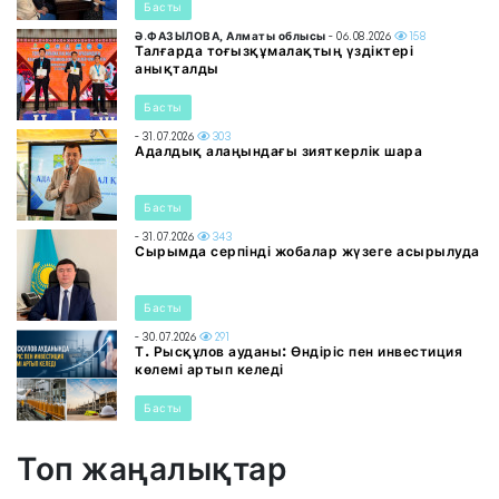
Басты
Ә.ФАЗЫЛОВА, Алматы облысы
- 06.08.2026
158
Талғарда тоғызқұмалақтың үздіктері
анықталды
Басты
- 31.07.2026
303
Адалдық алаңындағы зияткерлік шара
Басты
- 31.07.2026
343
Сырымда серпінді жобалар жүзеге асырылуда
Басты
- 30.07.2026
291
Т. Рысқұлов ауданы: Өндіріс пен инвестиция
көлемі артып келеді
Басты
Топ жаңалықтар