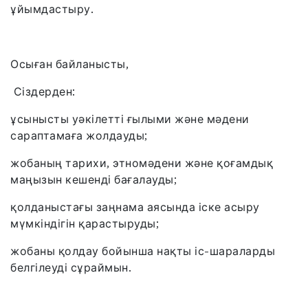
ұйымдастыру.
Осыған байланысты,
Сіздерден:
ұсынысты уәкілетті ғылыми және мәдени
сараптамаға жолдауды;
жобаның тарихи, этномәдени және қоғамдық
маңызын кешенді бағалауды;
қолданыстағы заңнама аясында іске асыру
мүмкіндігін қарастыруды;
жобаны қолдау бойынша нақты іс-шараларды
белгілеуді сұраймын.