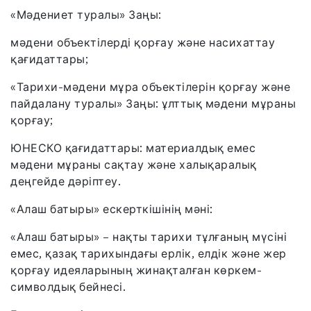
«Мәдениет туралы» Заңы:
мәдени объектілерді қорғау және насихаттау
қағидаттары;
«Тарихи-мәдени мұра объектілерін қорғау және
пайдалану туралы» Заңы: ұлттық мәдени мұраны
қорғау;
ЮНЕСКО қағидаттары: материалдық емес
мәдени мұраны сақтау және халықаралық
деңгейде дәріптеу.
«Алаш батыры» ескерткішінің мәні:
«Алаш батыры» – нақты тарихи тұлғаның мүсіні
емес, қазақ тарихындағы ерлік, елдік және жер
қорғау идеяларының жинақталған көркем-
символдық бейнесі.