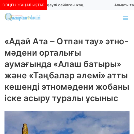
СОҢҒЫ ЖАҢАЛЫҚТАР
Алматыда көшкін қаупі сейілген жоқ
Алматы төте
«Адай Ата – Отпан тау» этно-
мәдени орталығы
аумағында «Алаш батыры»
және «Таңбалар әлемі» атты
кешенді этномәдени жобаны
іске асыру туралы ұсыныс