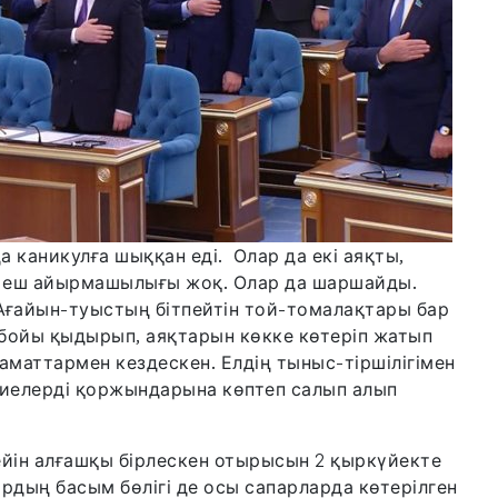
каникулға шыққан еді. Олар да екі аяқты,
н еш айырмашылығы жоқ. Олар да шаршайды.
Ағайын-туыстың бітпейтін той-томалақтары бар
 бойы қыдырып, аяқтарын көкке көтеріп жатып
заматтармен кездескен. Елдің тыныс-тіршілігімен
ниелерді қоржындарына көптеп салып алып
ейін алғашқы бірлескен отырысын 2 қыркүйекте
рдың басым бөлігі де осы сапарларда көтерілген