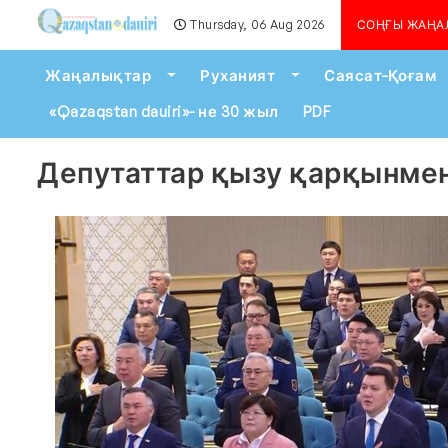
Thursday, 06 Aug 2026
Алматыда көшкін қау
СОҢҒЫ ЖАҢА
Toggle Dropdown
Toggle Dropdown
Жаңалықтар
Руханият
Саясат-Қоғам
«Qazaqstan dauiri»- не 30 жыл
PDF
Депутаттар қызу қарқынмен