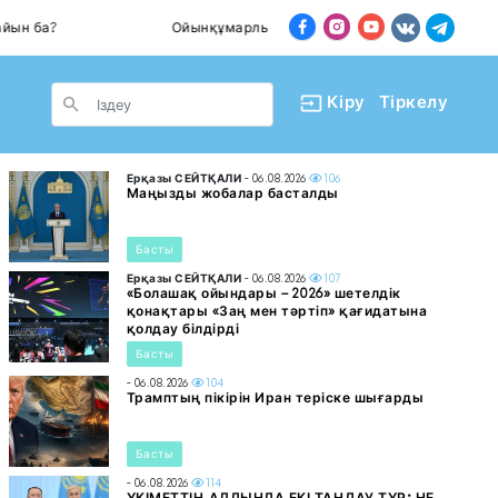
а?
Ойынқұмарлық дендеп барады
Пәте
le Dropdown
Кіру
Тіркелу
Ерқазы СЕЙТҚАЛИ
- 06.08.2026
106
Маңызды жобалар басталды
Басты
Ерқазы СЕЙТҚАЛИ
- 06.08.2026
107
«Болашақ ойындары – 2026» шетелдік
қонақтары «Заң мен тәртіп» қағидатына
қолдау білдірді
Басты
- 06.08.2026
104
Трамптың пікірін Иран теріске шығарды
Басты
- 06.08.2026
114
ҮКІМЕТТІҢ АЛДЫНДА ЕКІ ТАҢДАУ ТҰР: НЕ