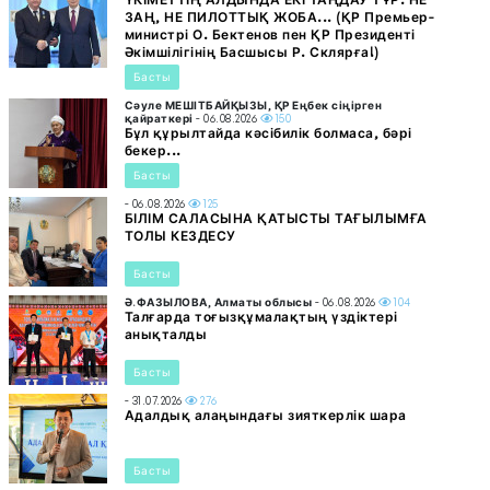
ЗАҢ, НЕ ПИЛОТТЫҚ ЖОБА... (ҚР Премьер-
министрі О. Бектенов пен ҚР Президенті
Әкімшілігінің Басшысы Р. Склярға!)
Басты
Сәуле МЕШІТБАЙҚЫЗЫ, ҚР Еңбек сіңірген
қайраткері
- 06.08.2026
150
Бұл құрылтайда кәсібилік болмаса, бәрі
бекер...
Басты
- 06.08.2026
125
БІЛІМ САЛАСЫНА ҚАТЫСТЫ ТАҒЫЛЫМҒА
ТОЛЫ КЕЗДЕСУ
Басты
Ә.ФАЗЫЛОВА, Алматы облысы
- 06.08.2026
104
Талғарда тоғызқұмалақтың үздіктері
анықталды
Басты
- 31.07.2026
276
Адалдық алаңындағы зияткерлік шара
Басты