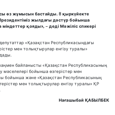
иясы өз жұмысын бастайды. 8 қыркүйекте
 Президентіміз жылдағы дәстүр бойынша
міндеттер қояды», – деді Мәжіліс спикері
 депутаттар «Қазақстан Республикасындағы
рістер мен толықтырулар енгізу туралы»
дады.
 заңмен байланысты «Қазақстан Республикасының
ру мәселелері бойынша өзгерістер мен
сы бойынша және «Қазақстан Республикасының
герістер мен толықтырулар енгізу туралы» ҚР
.
Нағашыбай ҚАБЫЛБЕК