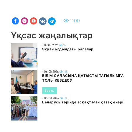
1100
Ұқсас жаңалықтар
- 07.08.2026
37
Экран алдындағы балалар
- 06.08.2026
125
БІЛІМ САЛАСЫНА ҚАТЫСТЫ ТАҒЫЛЫМҒА
ТОЛЫ КЕЗДЕСУ
Басты
- 06.08.2026
50
Беларусь төрінде асқақтаған қазақ өнері