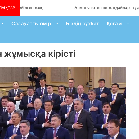
пі сейілген жоқ
ЛЫҚТАР
Алматы төтенше жағдайларға дайын б
Toggle Dropdown
Toggle Dropdown
Togg
Салауатты өмір
Біздің сұхбат
Қоғам
 жұмысқа кірісті