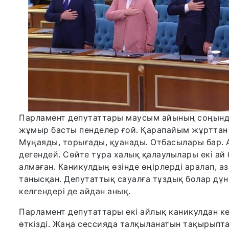
Парламент депутаттары маусым айының соңында 
жұмыр басты пенделер ғой. Қарапайым жұртта
Мұңаяды, торығады, қуанады. Отбасылары бар. 
дегендей. Сөйте тұра халық қалаулылары екі ай
алмаған. Каникулдың өзінде өңірлерді аралап, а
танысқан. Депутаттық сауалға тұздық болар дү
келгендері де айдан анық.
Парламент депутаттары екі айлық каникулдан к
өткізді. Жаңа сессияда талқыланатын тақырыпта