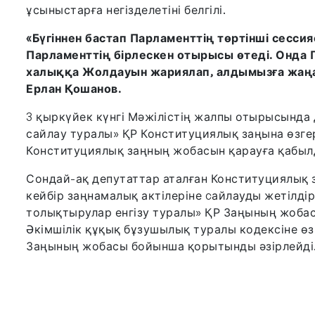
ұсыныстарға негізделетіні белгілі.
«Бүгіннен бастап Парламенттің төртінші сесс
Парламенттің бірлескен отырысы өтеді. Онда
халыққа Жолдауын жариялап, алдымызға жаңа 
Ерлан Қошанов.
3 қыркүйек күнгі Мәжілістің жалпы отырысында
сайлау туралы» ҚР Конституциялық заңына өзге
Конституциялық заңның жобасын қарауға қабыл
Сондай-ақ депутаттар аталған Конституциялық
кейбір заңнамалық актілеріне cайлауды жетілді
толықтырулар енгізу туралы» ҚР Заңының жоба
Әкімшілік құқық бұзушылық туралы кодексіне өз
Заңының жобасы бойынша қорытынды әзірлейді