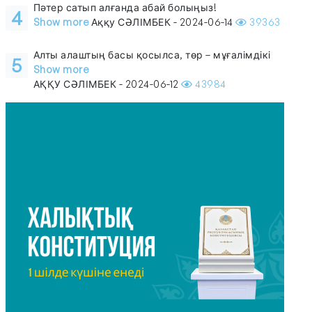
Пәтер сатып алғанда абай болыңыз!
4
Show more
Аққу СӘЛІМБЕК - 2024-06-14
39363
Алты алаштың басы қосылса, төр – мұғалімдікі
5
Show more
АҚҚУ СӘЛІМБЕК - 2024-06-12
43984