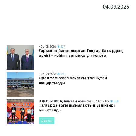
04.09.2025
- 06.08.2026
127
Ғарышты бағындырған Тоқтар батырдың
ерлігі – кейінгі ұрпаққа үлгі-өнеге
- 06.08.2026
93
Орал теміржол вокзалы толықтай
жаңартылды
Ә.ФАЗЫЛОВА, Алматы облысы
- 06.08.2026
104
Талғарда тоғызқұмалақтың үздіктері
анықталды
Басты