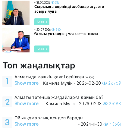
- 31.07.2026
316
Сырымда серпінді жобалар жүзеге
асырылуда
Басты
- 30.07.2026
240
Ғалым ұстаздың ұлағатты жолы
Басты
Топ жаңалықтар
Алматыда көшкін қаупі сейілген жоқ
1
Show more
Камила Мүлік - 2025-02-20
26759
Алматы төтенше жағдайларға дайын ба?
2
Show more
Камила Мүлік - 2025-02-13
26188
Ойынқұмарлық дендеп барады
3
Show more
- 2024-11-30
43581