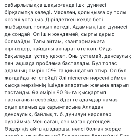
сабырлылыққа шақырғанда ішкі дүниесі
бірқалыпқа келеді. Мәселен, қолыңызға су толы
кесені ұстаңыз. Дірілдеткен кезде беті
жыбырлап, толқып кетеді. Адамның ішкі дүниесі
де сондай. Ол ішін жөндемей, сырты дұрыс
болмайды. Тағы айтам, квантафизикаға
кіріңіздер, пайдалы ақпарат өте көп. Ойды
бақылауда ұстау қажет. Оны ұстамай, денсаулық
пен ақшада проблема басталады. Бұл топас
адамның өмірін 10%-ға қиындатып отыр. Ол бұл
жағдайда не істейді? Әлі піспеген нәрсені оймен
қысқа мерзімнің ішінде апаратын жағына апарып
тастайды. Өз өмірін 90 %-ға қысқартып
тастағанын сезбейді. Әдетте адамдар намаз
оқып аламыз да қарымтасына Алладан
денсаулық, байлық т. б. дүнияуи нәрселер
сұраймыз. Мен саған, сен маған дегендей...
Өздеріңіз айтыңыздаршы, нәпсі болған жерде