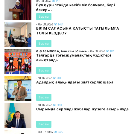
06.08.2026
165
Бұл құрылтайда кәсібилік болмаса, бәрі
бекер...
Басты
- 06.08.2026
143
БІЛІМ САЛАСЫНА ҚАТЫСТЫ ТАҒЫЛЫМҒА
ТОЛЫ КЕЗДЕСУ
Басты
Ә.ФАЗЫЛОВА, Алматы облысы
- 06.08.2026
119
Талғарда тоғызқұмалақтың үздіктері
анықталды
Басты
- 31.07.2026
281
Адалдық алаңындағы зияткерлік шара
Басты
- 31.07.2026
320
Сырымда серпінді жобалар жүзеге асырылуда
Басты
- 30.07.2026
245