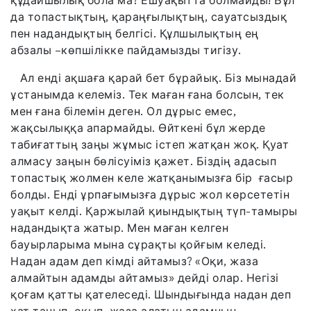
құдайшылық бола ма? Ешуақытта болмайды! Бұл
да топастықтың, қараңғылықтың, сауатсыздық
пен надандықтың белгісі. Құлшылықтың ең
абзалы –көпшілікке пайдамызды тигізу.
Ал енді ақшаға қарай бет бұрайық. Біз мынадай
ұстанымда келеміз. Тек маған ғана болсын, тек
мен ғана білемін деген. Ол дұрыс емес,
жақсылыққа апармайды. Өйткені бұл жерде
табиғаттың заңы жұмыс істеп жатқан жоқ. Қуат
алмасу заңын бөлісуіміз қажет. Біздің адасып
топастық жолмен келе жатқанымызға бір ғасыр
болды. Енді ұрпағымызға дұрыс жол көрсететін
уақыт келді. Қаржылай қиындықтың түп-тамыры
надандықта жатыр. Мен маған келген
бауырларыма мына сұрақты қойғым келеді.
Надан адам деп кімді айтамыз? «Оқи, жаза
алмайтын адамды айтамыз» дейді олар. Негізі
қоғам қатты қателеседі. Шындығында надан деп