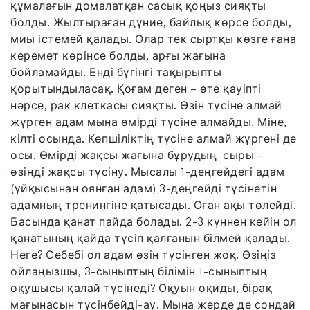
құмалағын домалатқан сасық қоңыз сияқты
болды. Жылтыраған дүние, байлық көрсе болды,
миы істемей қалады. Олар тек сыртқы көзге ғана
керемет көрінсе болды, арғы жағына
бойламайды. Енді бүгінгі тақырыпты
қорытындыласақ. Қоғам деген – өте қауіпті
нәрсе, рак клеткасы сияқты. Өзін түсіне алмай
жүрген адам мына өмірді түсіне алмайды. Міне,
кілті осында. Көпшіліктің түсіне алмай жүргені де
осы. Өмірді жақсы жағына бұрудың сыры –
өзіңді жақсы түсіну. Мысалы 1-деңгейдегі адам
(ұйқысынан оянған адам) 3-деңгейді түсінетін
адамның тренингіне қатысады. Оған ақы төлейді.
Басында қанат пайда болады. 2-3 күннен кейін ол
қанатының қайда түсіп қалғанын білмей қалады.
Неге? Себебі ол адам өзін түсінген жоқ. Өзіңіз
ойлаңызшы, 3-сыныптың білімін 1-сыныптың
оқушысы қалай түсінеді? Оқуын оқиды, бірақ
мағынасын түсінбейді-ау. Мына жерде де сондай