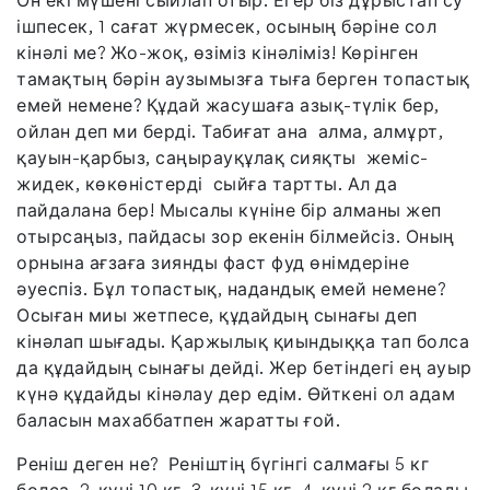
Он екі мүшені сыйлап отыр. Егер біз дұрыстап су
ішпесек, 1 сағат жүрмесек, осының бәріне сол
кінәлі ме? Жо-жоқ, өзіміз кінәліміз! Көрінген
тамақтың бәрін аузымызға тыға берген топастық
емей немене? Құдай жасушаға азық-түлік бер,
ойлан деп ми берді. Табиғат ана алма, алмұрт,
қауын-қарбыз, саңырауқұлақ сияқты жеміс-
жидек, көкөністерді сыйға тартты. Ал да
пайдалана бер! Мысалы күніне бір алманы жеп
отырсаңыз, пайдасы зор екенін білмейсіз. Оның
орнына ағзаға зиянды фаст фуд өнімдеріне
әуеспіз. Бұл топастық, надандық емей немене?
Осыған миы жетпесе, құдайдың сынағы деп
кінәлап шығады. Қаржылық қиындыққа тап болса
да құдайдың сынағы дейді. Жер бетіндегі ең ауыр
күнә құдайды кінәлау дер едім. Өйткені ол адам
баласын махаббатпен жаратты ғой.
Реніш деген не? Реніштің бүгінгі салмағы 5 кг