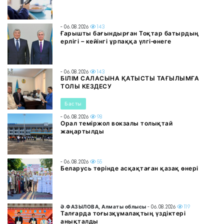
- 06.08.2026
143
Ғарышты бағындырған Тоқтар батырдың
ерлігі – кейінгі ұрпаққа үлгі-өнеге
- 06.08.2026
143
БІЛІМ САЛАСЫНА ҚАТЫСТЫ ТАҒЫЛЫМҒА
ТОЛЫ КЕЗДЕСУ
Басты
- 06.08.2026
98
Орал теміржол вокзалы толықтай
жаңартылды
- 06.08.2026
55
Беларусь төрінде асқақтаған қазақ өнері
Ә.ФАЗЫЛОВА, Алматы облысы
- 06.08.2026
119
Талғарда тоғызқұмалақтың үздіктері
анықталды