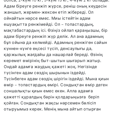
болса, 2-күні 10 кг, 3-күні 15 кг, 4-күні 2 кг болады.
Адам біреуге ренжіп жүрсе, реніш оның кеудесін
жаншып, жермен-жексен етіп жібереді. Ол
ойнайтын нәрсе емес. Миы істейтін адам
ешуақытта ренжімейді. Ол – топастардың,
мақтабастардың ісі. Өзіңіз ойлап қараңызшы, бір
адам біреуге ренжіп жүр делік. Ал ана адамның
бұл ойына да келмейді. Адамның ренжіген сайын
күннен-күнге еңсесі түсіп, денсаулығы да,
қаржылық жағдайы да нашарлай береді. Өзінің
керемет өмірінің быт-шытын шығарып жатыр.
Ондай адамға жаудың қажеті жоқ. Негізінде
түсінген адам сөздің шырынын іздейді.
Түсінбеген адам сөздің шірігін іздейді. Мына қиын
өмір – топастардың өмірі. Сондықтан өмір деген
соншалықты қиын емес екен. Алла адамға
қажетті құралдың бәрін қолдарыңызға беріп
қойған. Сондықтан жақсы нәрсемен бөлісіп
отыруымыз керек. Менің мына айтып отырған