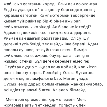
жабысып қалғанын көреді. Яғни қан қоюланған.
Енді науқасқа ол 1 стақан су бергенде қанның
құрамы өзгерген. Компьютермен тексергенде
қызыл түйіршіктер бір-бірінен ажырап,
сұйылтылғаны көрінеді. Ал бізде не істейді?
Адамның шекесін кесіп хиджама алдырады.
Ұйыған қан шығып рахаттанады. Ол су ішу
дегенді түсінбейді, тек шайды іше береді. Адам
сапалы су ішсе, өт сұйылады екен. Лимфа
сұйылып, өкпе, жүрек, бауыр сағат сияқты
жұмыс істейді. Бұл деген керемет емес пе!
Ютубтан аудио тыңдап қана қоймай, көп кітап
оқып, іздену керек. Ресейдің Ольга Бутакова
деген мықты лимфологы бар. Маған ұнады.
Сусыз өмір дұрыс болмайтынын жан-жануарлар,
өсімдіктер әлемі білген. Ал адам білмейді.
Мен дәрігер емеспін, қаржыгермін. Мен,
жоғарыда айтып өткендей, топастық пен