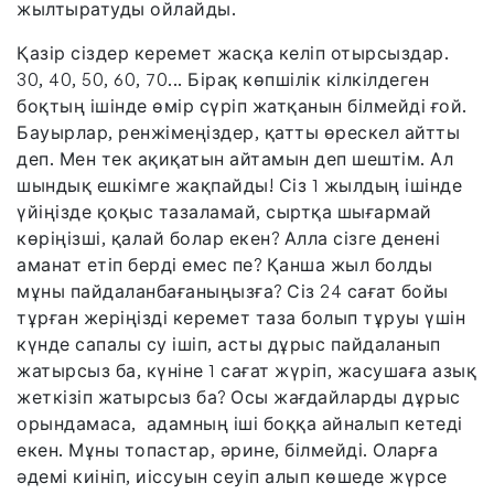
жылтыратуды ойлайды.
Қазір сіздер керемет жасқа келіп отырсыздар.
30, 40, 50, 60, 70... Бірақ көпшілік кілкілдеген
боқтың ішінде өмір сүріп жатқанын білмейді ғой.
Бауырлар, ренжімеңіздер, қатты өрескел айтты
деп. Мен тек ақиқатын айтамын деп шештім. Ал
шындық ешкімге жақпайды! Сіз 1 жылдың ішінде
үйіңізде қоқыс тазаламай, сыртқа шығармай
көріңізші, қалай болар екен? Алла сізге денені
аманат етіп берді емес пе? Қанша жыл болды
мұны пайдаланбағаныңызға? Сіз 24 сағат бойы
тұрған жеріңізді керемет таза болып тұруы үшін
күнде сапалы су ішіп, асты дұрыс пайдаланып
жатырсыз ба, күніне 1 сағат жүріп, жасушаға азық
жеткізіп жатырсыз ба? Осы жағдайларды дұрыс
орындамаса, адамның іші боққа айналып кетеді
екен. Мұны топастар, әрине, білмейді. Оларға
әдемі киініп, иіссуын сеуіп алып көшеде жүрсе