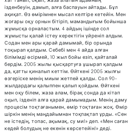
хат танып, оқып, жаза алатын адамның
ізденбеуін, дамып, алға баспауын айтады. Бұл
ақиқат. Өз өмірімнен мысал келтіре кетейін. Мен
жоғары оқу орнын бітіріп, мамандығым бойынша
жұмысқа орналастым. 4 айдың ішінде сол
жұмысты қалай істеу керектігін үйреніп алдым.
Содан мен ары қарай дамымай, бір орында
тоқырап қалдым. Себебі мен 4 айда алған
білімімді өсірмей, 10 жыл бойы езіп, қайталай
бердім. 2005 жылы қысқартуға ұшырап қалдым
да, қатты қиналып кеттім. Өйткені 2005 жылғы
өзгеріске менің миым жетпей қалды. Сол 90-
жылдардағы қалыппен қалып қойдым. Өйткені
мен оқу білем, жаза алам, бірақ сонда да кітап
оқып, ізденіп алға қарай дамымадым. Менің даму
процесім тоқтағанымен, өмір тоқтаған жоқ. Өмір
шіркін менің маңдайымнан тоқпақтап ұрды. «Сен
не істедің, топас, ақымақ, су ми!» деп. «Мен саған
кедей болудың не екенін көрсетейін!» деді.