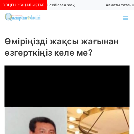
Алматыда көшкін қаупі сейілген жоқ
СОҢҒЫ ЖАҢАЛЫҚТАР
Алматы төтенше ж
Өміріңізді жақсы жағынан
өзгерткіңіз келе ме?