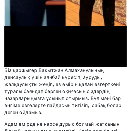
Біз қаржыгер Бақытжан Алмаханұлының
денсаулық үшін аянбай күресіп, ауруды,
жалқаулықты жеңіп, өз өмірін қалай өзгерткені
туралы баяндап берген оқиғасын сіздердің
назарларыңызға ұсынып отырмыз. Бұл мәні бар
әңгіме өзгелерге пайдасын тигізіп, сабақ болар
деген ойдамыз.
Адам өмірде не нәрсе дұрыс болмай жатқанын