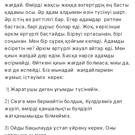
жағдай. Өмірді жақсы жаққа өзгертудің ең басты
қадамы осы. Әр адам алдымен өзін түсінуі шарт.
Әр істің өз реттілігі бар. Егер адамдар ретпен
бастаса, бәрі дұрыс болар еді. Жоқ, керісінше
әркім әртүрлі бастайды. Біреуі ортасынан, бірі
соңынан. Мен бір сұрақ қойғым келеді. Адамды
өсіретін не? Әркім әртүрлі жауап айтар еді. Мен
қиын жағдай дер едім. Басқа нәрсе адамды
өсірмейді. Өйткені қиын жағдай болмаса, миы да,
өзі де өспейді. Біз мынадай жағдайлармен
жұмыс істеуіміз керек:
1) Жаратушы деген ұғымды түсінейік.
2) Сөзге мән бермейтін болдық. Күлдіреміз деп
жүріп, өмірді қаншалықты бүлдіріп
жатқанымызды білмейміз.
3) Ойды бақылауда ұстап үйрену керек. Оны