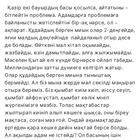
Қазір екі бауырдың басы қосылса, айтатыны –
бітпейтін проблема. Адамдарға проблемаға
байланысты жетіспейтіні бір-ақ нәрсе, ол –
ақпарат. Құдайдың берген миын олар 2-деңгейде,
яғни малдың деңгейінде пайдаланып отыр десе
де болады. Өйткені мал кітап оқымайды,
жазбайды, өзін дамытпайды, алға жылжымайды.
Мәселен Қытай елі күнде бірнәрсе ойлап табады.
Миллиондаған затты дүниеге келтіріп жатыр.
Олар құдайдың берген миына тыныштық
бермейді. Ал біз мына жерде мал секілді маңырап
отыра береміз. Біз қымбат киім киіп, иіссу сеуіп,
қымбат айфон ұстап, қымбат көлік мініп
жүргенімізге мәзбіз. Топас мақтабастар
жылтырап киініп алып көшеге шықса, оны біреу
мақтаса, соған мәз ғой. Ондай ақымақтарды
ертеден қара кешке дейін мақтай берсе болды.
Ал ақылды адам не істейді? Ол басының ішін