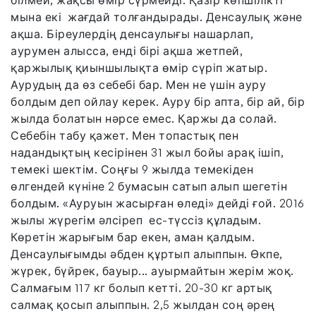
білмей, жақсы өмір сүрмейді. Қазір көпшілікті
мына екі жағдай толғандырады. Денсаулық және
ақша. Біреулердің денсаулығы нашарлап,
аурумен алысса, енді бірі ақша жетпей,
қаржылық қиыншылықта өмір сүріп жатыр.
Аурудың да өз себебі бар. Мен не үшін ауру
болдым деп ойлау керек. Ауру бір апта, бір ай, бір
жылда болатын нәрсе емес. Қаржы да солай.
Себебін табу қажет. Мен топастық пен
надандықтың кесірінен 31 жыл бойы арақ ішіп,
темекі шектім. Соңғы 9 жылда темекіден
өлгендей күніне 2 бумасын сатып алып шегетін
болдым. «Ауруын жасырған өледі» дейді ғой. 2016
жылы жүрегім әлсіреп ес-түссіз құладым.
Көретін жарығым бар екен, аман қалдым.
Денсаулығымды әбден құртып алыппын. Өкпе,
жүрек, бүйрек, бауыр... ауырмайтын жерім жоқ.
Салмағым 117 кг болып кетті. 20-30 кг артық
салмақ қосып алыппын. 2,5 жылдан соң әрең