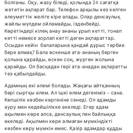
болғаны. Оқу, жазу біледі, қолында 24 сағатқа
жететін ақпарат бар. Телефон арқылы кез келген
әлеуметтік желіге кіре алады. Олар денсаулық
жайлы мүлдем ойламайды, ізденбейді.
Көретіндері кілең анау ананы ұрып кетті, тонап
кетті немесе зорлап кетті деген ақпараттар.
Осыдан кейін балаларына қандай дұрыс тәрбие
бере алмақ? Бала өскенше ата-ананың берген
қолына қарайды, өскен соң, жүрген жолына
қарайды. Ол басқадан гөрі ата-анадан ақпаратты
тез қабылдайды.
Адамның екі әлемі болады. Жаңағы айтқанның
бәрі сыртқы әлем. Ал ішкі әлем дегеніміз – сана.
Көпшілік көзбен көргеніне сенеді. Ол адамды
ауру мен кедейшілікке әкеледі. Егер адам
ақылмен көре алса, денсаулық пен байлыққа
әкеледі. Ақылмен көре алмаған мүмкіндікті
көзбен көру мүмкін емес. Қазір адамдар құдды