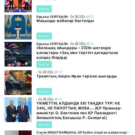
Басты
Ерқазы СЕЙТҚАЛИ
- 06.08.2026
122
Маңызды жобалар басталды
Басты
Ерқазы СЕЙТҚАЛИ
- 06.08.2026
126
«Болашақ ойындары – 2026» шетелдік
қонақтары «Заң мен тәртіп» қағидатына
қолдау білдірді
Басты
- 06.08.2026
123
Трамптың пікірін Иран теріске шығарды
Басты
- 06.08.2026
132
ҮКІМЕТТІҢ АЛДЫНДА ЕКІ ТАҢДАУ ТҰР: НЕ
ЗАҢ, НЕ ПИЛОТТЫҚ ЖОБА... (ҚР Премьер-
министрі О. Бектенов пен ҚР Президенті
Әкімшілігінің Басшысы Р. Склярға!)
Басты
Сәуле МЕШІТБАЙҚЫЗЫ, ҚР Еңбек сіңірген қайраткері
-