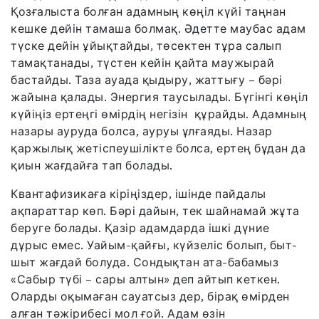
Қозғалыста болған адамның көңіл күйі таңнан
кешке дейін тамаша болмақ. Әдетте маубас адам
түске дейін ұйықтайды, төсектен тұра салып
тамақтанады, түстен кейін қайта маужырай
бастайды. Таза ауада қыдыру, жаттығу – бәрі
жайына қалады. Энергия таусылады. Бүгінгі көңіл
күйіңіз ертеңгі өмірдің негізін құрайды. Адамның
назары ауруда болса, ауруы ұлғаяды. Назар
қаржылық жетіспеушілікте болса, ертең бұдан да
қиын жағдайға тап болады.
Квантафизикаға кіріңіздер, ішінде пайдалы
ақпараттар көп. Бәрі дайын, тек шайнамай жұта
беруге болады. Қазір адамдарда ішкі дүние
дұрыс емес. Уайым-қайғы, күйзеліс болып, быт-
шыт жағдай болуда. Сондықтан ата-бабамыз
«Сабыр түбі – сары алтын» деп айтып кеткен.
Оларды оқымаған сауатсыз дер, бірақ өмірден
алған тәжірибесі мол ғой. Адам өзін