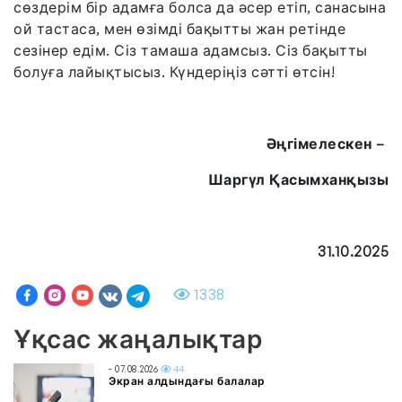
сөздерім бір адамға болса да әсер етіп, санасына
ой тастаса, мен өзімді бақытты жан ретінде
сезінер едім. Сіз тамаша адамсыз. Сіз бақытты
болуға лайықтысыз. Күндеріңіз сәтті өтсін!
Әңгімелескен –
Шаргүл Қасымханқызы
31.10.2025
1338
Ұқсас жаңалықтар
- 07.08.2026
44
Экран алдындағы балалар