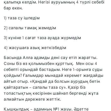
қалыпқа келдім. Негізі ауруымның 4 түрлі себебі
бар екен.
1) таза су ішпедім
2) сапалы тамақ жемедім
3) күніне 1 сағат таза ауада жүрмедім
4) жасушаға азық жеткізбедім
Басында Алла адамды дені сау етіп жаратты.
Соны біз өз қолымызбен құрттық. Мен осы 4
себепті орындай бастадым. Неге 1-орынға суды
қойдым? Ғалымдар мынадай керемет жағдайды
айтып отыр. «Қандай да болсын аурудың бетін
қайтаратын – сапалы таза су». Қазір біз
топастықтың кесірінен шайнап бергенді жұта
алмайтын дәрежеге жеттік.
Қышқылдық – адамның №1 жауы. Әдетте