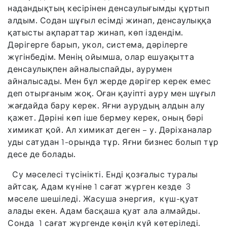
надандықтың кесірінен денсаулығымды құртып
алдым. Содан шұғыл есімді жинап, денсаулыққа
қатысты ақпараттар жинап, көп іздендім.
Дәрігерге барып, укол, система, дәрілерге
жүгінбедім. Менің ойымша, олар ешуақытта
денсаулықпен айналыспайды, аурумен
айналысады. Мен бұл жерде дәрігер керек емес
деп отырғаным жоқ. Оған қауіпті ауру мен шұғыл
жағдайда бару керек. Яғни аурудың алдын алу
қажет. Дәріні көп іше бермеу керек, оның бәрі
химикат қой. Ал химикат деген – у. Дәріханалар
уды сатудан 1-орында тұр. Яғни бизнес болып тұр
десе де болады.
Су мәселесі түсінікті. Енді қозғалыс туралы
айтсақ. Адам күніне 1 сағат жүрген кезде 3
мәселе шешіледі. Жасуша энергия, күш-қуат
алады екен. Адам басқаша қуат ала алмайды.
Сонда 1 сағат жүргенде көңіл күй көтеріледі.