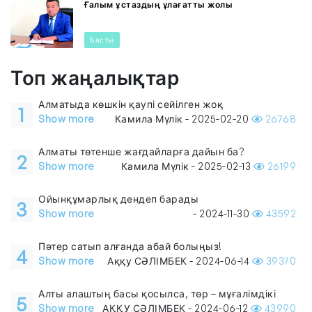
Ғалым ұстаздың ұлағатты жолы
Басты
Топ жаңалықтар
Алматыда көшкін қаупі сейілген жоқ
1
Show more
Камила Мүлік - 2025-02-20
26768
Алматы төтенше жағдайларға дайын ба?
2
Show more
Камила Мүлік - 2025-02-13
26199
Ойынқұмарлық дендеп барады
3
Show more
- 2024-11-30
43592
Пәтер сатып алғанда абай болыңыз!
4
Show more
Аққу СӘЛІМБЕК - 2024-06-14
39370
Алты алаштың басы қосылса, төр – мұғалімдікі
5
Show more
АҚҚУ СӘЛІМБЕК - 2024-06-12
43990