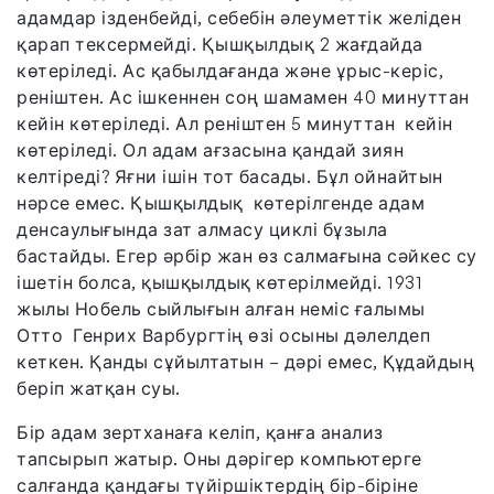
адамдар ізденбейді, себебін әлеуметтік желіден
қарап тексермейді. Қышқылдық 2 жағдайда
көтеріледі. Ас қабылдағанда және ұрыс-керіс,
реніштен. Ас ішкеннен соң шамамен 40 минуттан
кейін көтеріледі. Ал реніштен 5 минуттан кейін
көтеріледі. Ол адам ағзасына қандай зиян
келтіреді? Яғни ішін тот басады. Бұл ойнайтын
нәрсе емес. Қышқылдық көтерілгенде адам
денсаулығында зат алмасу циклі бұзыла
бастайды. Егер әрбір жан өз салмағына сәйкес су
ішетін болса, қышқылдық көтерілмейді. 1931
жылы Нобель сыйлығын алған неміс ғалымы
Отто Генрих Варбургтің өзі осыны дәлелдеп
кеткен. Қанды сұйылтатын – дәрі емес, Құдайдың
беріп жатқан суы.
Бір адам зертханаға келіп, қанға анализ
тапсырып жатыр. Оны дәрігер компьютерге
салғанда қандағы түйіршіктердің бір-біріне