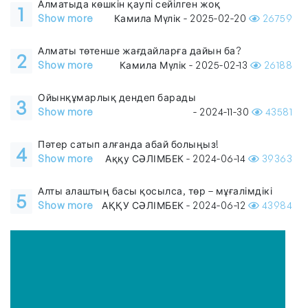
Алматыда көшкін қаупі сейілген жоқ
1
Show more
Камила Мүлік - 2025-02-20
26759
Алматы төтенше жағдайларға дайын ба?
2
Show more
Камила Мүлік - 2025-02-13
26188
Ойынқұмарлық дендеп барады
3
Show more
- 2024-11-30
43581
Пәтер сатып алғанда абай болыңыз!
4
Show more
Аққу СӘЛІМБЕК - 2024-06-14
39363
Алты алаштың басы қосылса, төр – мұғалімдікі
5
Show more
АҚҚУ СӘЛІМБЕК - 2024-06-12
43984