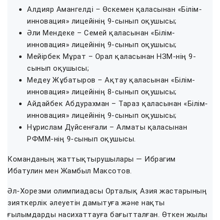
Алдияр Амангелді – Өскемен қаласынан «Білім-
инновация» лицейінің 9-сынып оқушысы;
Әли Мендеке – Семей қаласынан «Білім-
инновация» лицейінің 9-сынып оқушысы;
Мейірбек Мұрат – Орал қаласынан НЗМ-нің 9-
сынып оқушысы;
Медеу Жұбатыров – Ақтау қаласынан «Білім-
инновация» лицейінің 8-сынып оқушысы;
Айдайбек Абдурахман – Тараз қаласынан «Білім-
инновация» лицейінің 9-сынып оқушысы;
Нұрислам Дүйсенғали – Алматы қаласынан
РФММ-нің 9-сынып оқушысы.
Команданың жаттықтырушылары — Ибрагим
Ибатулин мен Жамбыл Максотов.
Әл-Хорезми олимпиадасы Орталық Азия жастарының
зияткерлік әлеуетін дамытуға және нақты
ғылымдарды насихаттауға бағытталған. Өткен жылы