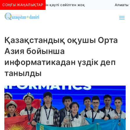
СОҢҒЫ ЖАҢАЛЫҚТАР
Алматыда көшкін қаупі сейілген жоқ
Алматы т
Қазақстандық оқушы Орта
Азия бойынша
информатикадан үздік деп
танылды