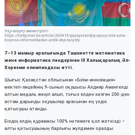
Оқу-ағарту министрлігі
https://turkystan.kz/article/260419-qazaqstandyq-oqusy-orta-aziia-
boiynsa-informatikadan-uzdik-dep-tanyldy
7–13 мамыр аралығында Ташкентте математика
және информатика пәндерінен III Халықаралық Әл-
Хорезми олимпиадасы өтті.
Шығыс Қазақстан облысынан «Білім-инновация»
мектеп-лицейінің 9-сынып оқушысы Алдияр Амангелді
алтын медаль жеңіп алып, тоғыз елден келген 200-ден
астам дарынды оқушылар арасынан ең үздік
қатысушы атанды.
Біздің елдің құрамасы 100% нәтижеге қол жеткізді –
алты қатысушының барлығы жүлдемен оралды: