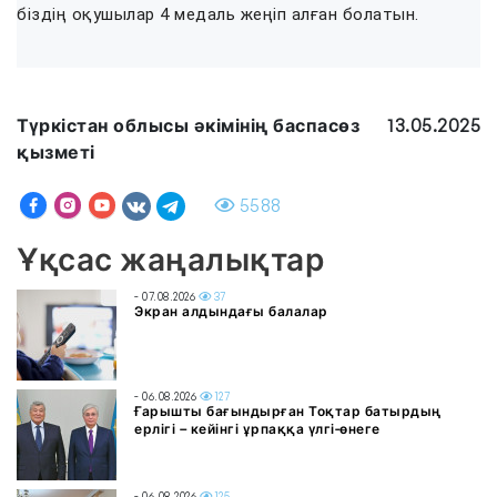
біздің оқушылар 4 медаль жеңіп алған болатын.
Түркістан облысы әкімінің баспасөз
13.05.2025
қызметі
5588
Ұқсас жаңалықтар
- 07.08.2026
37
Экран алдындағы балалар
- 06.08.2026
127
Ғарышты бағындырған Тоқтар батырдың
ерлігі – кейінгі ұрпаққа үлгі-өнеге
- 06.08.2026
125