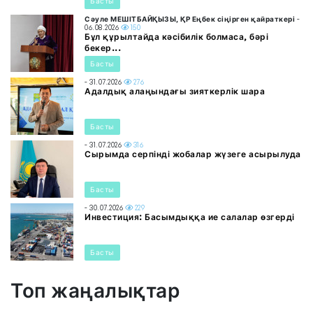
Басты
Сәуле МЕШІТБАЙҚЫЗЫ, ҚР Еңбек сіңірген қайраткері
-
06.08.2026
150
Бұл құрылтайда кәсібилік болмаса, бәрі
бекер...
Басты
- 31.07.2026
276
Адалдық алаңындағы зияткерлік шара
Басты
- 31.07.2026
316
Сырымда серпінді жобалар жүзеге асырылуда
Басты
- 30.07.2026
229
Инвестиция: Басымдыққа ие салалар өзгерді
Басты
Топ жаңалықтар