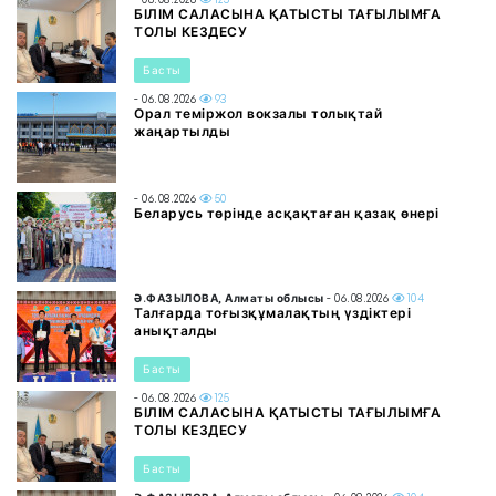
БІЛІМ САЛАСЫНА ҚАТЫСТЫ ТАҒЫЛЫМҒА
ТОЛЫ КЕЗДЕСУ
Басты
- 06.08.2026
93
Орал теміржол вокзалы толықтай
жаңартылды
- 06.08.2026
50
Беларусь төрінде асқақтаған қазақ өнері
Ә.ФАЗЫЛОВА, Алматы облысы
- 06.08.2026
104
Талғарда тоғызқұмалақтың үздіктері
анықталды
Басты
- 06.08.2026
125
БІЛІМ САЛАСЫНА ҚАТЫСТЫ ТАҒЫЛЫМҒА
ТОЛЫ КЕЗДЕСУ
Басты