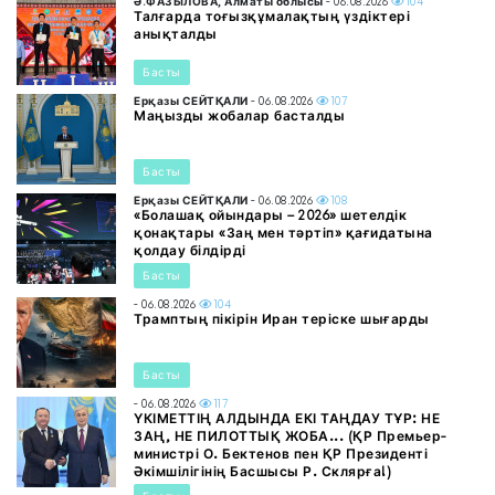
Ә.ФАЗЫЛОВА, Алматы облысы
- 06.08.2026
104
Талғарда тоғызқұмалақтың үздіктері
анықталды
Басты
Ерқазы СЕЙТҚАЛИ
- 06.08.2026
107
Маңызды жобалар басталды
Басты
Ерқазы СЕЙТҚАЛИ
- 06.08.2026
108
«Болашақ ойындары – 2026» шетелдік
қонақтары «Заң мен тәртіп» қағидатына
қолдау білдірді
Басты
- 06.08.2026
104
Трамптың пікірін Иран теріске шығарды
Басты
- 06.08.2026
117
ҮКІМЕТТІҢ АЛДЫНДА ЕКІ ТАҢДАУ ТҰР: НЕ
ЗАҢ, НЕ ПИЛОТТЫҚ ЖОБА... (ҚР Премьер-
министрі О. Бектенов пен ҚР Президенті
Әкімшілігінің Басшысы Р. Склярға!)