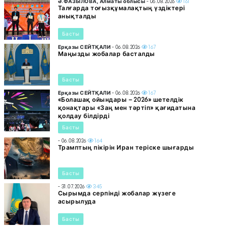
Ә.ФАЗЫЛОВА, Алматы облысы
- 06.08.2026
161
Талғарда тоғызқұмалақтың үздіктері
анықталды
Басты
Ерқазы СЕЙТҚАЛИ
- 06.08.2026
167
Маңызды жобалар басталды
Басты
Ерқазы СЕЙТҚАЛИ
- 06.08.2026
167
«Болашақ ойындары – 2026» шетелдік
қонақтары «Заң мен тәртіп» қағидатына
қолдау білдірді
Басты
- 06.08.2026
164
Трамптың пікірін Иран теріске шығарды
Басты
- 31.07.2026
345
Сырымда серпінді жобалар жүзеге
асырылуда
Басты