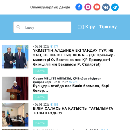
Ойынқұмарлық дендеп барады
Пәтер сатып 
le Dropdown
Кіру
Тіркелу
- 06.08.2026
177
ҮКІМЕТТІҢ АЛДЫНДА ЕКІ ТАҢДАУ ТҰР: НЕ
ЗАҢ, НЕ ПИЛОТТЫҚ ЖОБА... (ҚР Премьер-
министрі О. Бектенов пен ҚР Президенті
Әкімшілігінің Басшысы Р. Склярға!)
Басты
Сәуле МЕШІТБАЙҚЫЗЫ, ҚР Еңбек сіңірген
қайраткері
- 06.08.2026
224
Бұл құрылтайда кәсібилік болмаса, бәрі
бекер...
Басты
- 06.08.2026
188
БІЛІМ САЛАСЫНА ҚАТЫСТЫ ТАҒЫЛЫМҒА
ТОЛЫ КЕЗДЕСУ
Басты