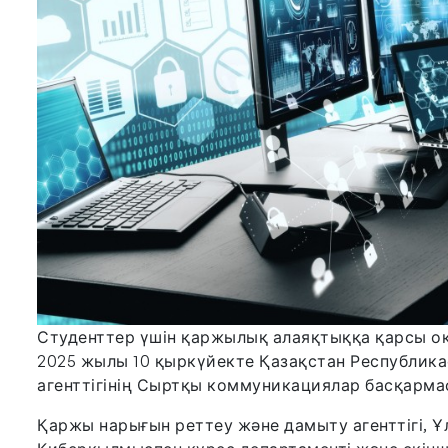
Студенттер үшін қаржылық алаяқтыққа қарсы оқ
2025 жылы 10 қыркүйекте Қазақстан Республик
агенттігінің Сыртқы коммуникациялар басқарм
Қаржы нарығын реттеу және дамыту агенттігі, Ұ