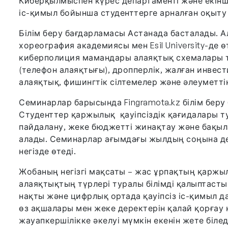
Киберқылмыспен күрес департаменті және екінш
іс-қимыл бойынша студенттерге арналған оқыту 
Білім беру бағдарламасы Астанада басталады. А
хореография академиясы мен Esil University-де 
киберполиция мамандары алаяқтық схемалары т
(телефон алаяқтығы), дропперлік, жалған инвест
алаяқтық, фишингтік сілтемелер және әлеуметтік
Семинарлар барысында Fingramota.kz білім беру
Студенттер қаржылық қауіпсіздік қағидалары ту
пайдалану, жеке бюджетті жинақтау және бақыл
алады. Семинарлар ағымдағы жылдың соңына дей
негізде өтеді.
Жобаның негізгі мақсаты – жас ұрпақтың қарж
алаяқтықтың түрлері туралы білімді қалыптастыр
нақты және цифрлық ортада қауіпсіз іс-қимыл
өз ақшалары мен жеке деректерін қалай қорғау 
жауапкершілікке әкелуі мүмкін екенін жете білед