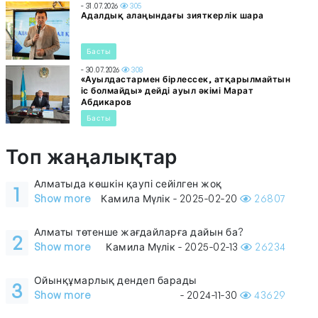
- 31.07.2026
305
Адалдық алаңындағы зияткерлік шара
Басты
- 30.07.2026
308
«Ауылдастармен бірлессек, атқарылмайтын
іс болмайды» дейді ауыл әкімі Марат
Абдикаров
Басты
Топ жаңалықтар
Алматыда көшкін қаупі сейілген жоқ
1
Show more
Камила Мүлік - 2025-02-20
26807
Алматы төтенше жағдайларға дайын ба?
2
Show more
Камила Мүлік - 2025-02-13
26234
Ойынқұмарлық дендеп барады
3
Show more
- 2024-11-30
43629