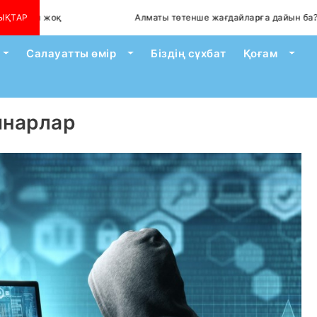
ген жоқ
ЫҚТАР
Алматы төтенше жағдайларға дайын ба?
Toggle Dropdown
Toggle Dropdown
Togg
Салауатты өмір
Біздің сұхбат
Қоғам
инарлар