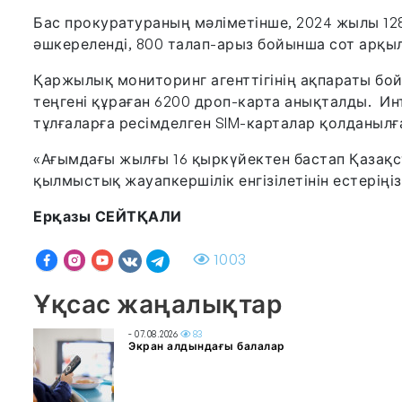
Бас прокуратураның мәліметінше, 2024 жылы 12
әшкереленді, 800 талап-арыз бойынша сот арқыл
Қаржылық мониторинг агенттігінің ақпараты б
теңгені құраған 6200 дроп-карта анықталды. Ин
тұлғаларға ресімделген SIM-карталар қолданылғ
«Ағымдағы жылғы 16 қыркүйектен бастап Қазақс
қылмыстық жауапкершілік енгізілетінін естеріңі
Ерқазы СЕЙТҚАЛИ
1003
Ұқсас жаңалықтар
- 07.08.2026
83
Экран алдындағы балалар