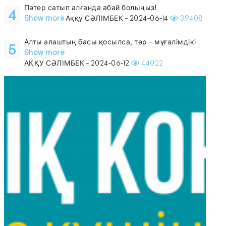
Пәтер сатып алғанда абай болыңыз!
4
Show more
Аққу СӘЛІМБЕК - 2024-06-14
39408
Алты алаштың басы қосылса, төр – мұғалімдікі
5
Show more
АҚҚУ СӘЛІМБЕК - 2024-06-12
44022