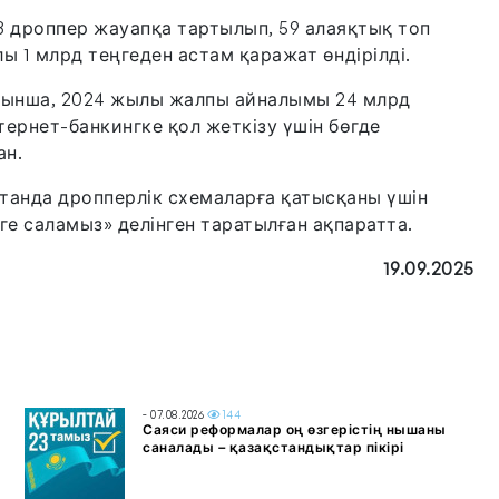
8 дроппер жауапқа тартылып, 59 алаяқтық топ
ы 1 млрд теңгеден астам қаражат өндірілді.
ойынша, 2024 жылы жалпы айналымы 24 млрд
тернет-банкингке қол жеткізу үшін бөгде
ан.
танда дропперлік схемаларға қатысқаны үшін
зге саламыз» делінген таратылған ақпаратта.
19.09.2025
- 07.08.2026
144
Саяси реформалар оң өзгерістің нышаны
саналады – қазақстандықтар пікірі