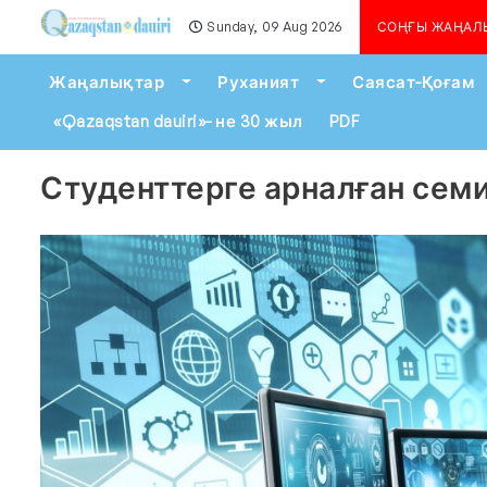
Sunday, 09 Aug 2026
Алматыда көшкін қаупі сейіл
СОҢҒЫ ЖАҢАЛ
Toggle Dropdown
Toggle Dropdown
Жаңалықтар
Руханият
Саясат-Қоғам
«Qazaqstan dauiri»- не 30 жыл
PDF
Студенттерге арналған сем