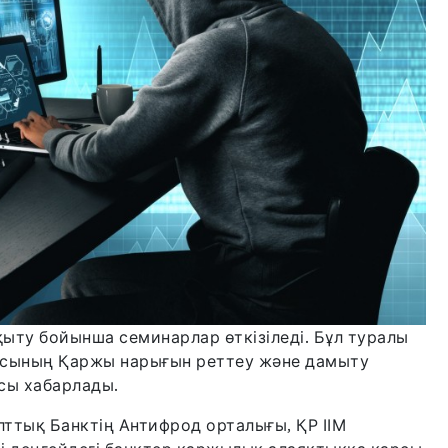
ыту бойынша семинарлар өткізіледі. Бұл туралы
асының Қаржы нарығын реттеу және дамыту
асы хабарлады.
лттық Банктің Антифрод орталығы, ҚР ІІМ