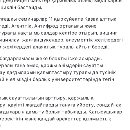
і деңгейдегі банктер қаржылық алаяқтыққа қарсы
циклін бастайды.
лғашқы семинарлар 11 қыркүйекте Қазақ ұлттық
өтеді. Агенттік, Антифрод орталығы және
уралы нақты мысалдар келтіре отырып, вишинг
ициялау, жалған дүкендер, әлеуметтік желілердегі
 желілердегі алаяқтық туралы айтып береді.
 бағдарламасы жеке блокты іске асырады.
ралы ғана емес, қаржы өнімдерін сауатты
ау дағдыларын қалыптастыру туралы да түсінік
ін еліміздің барлық университеттерінде тегін
ылық сауаттылығын арттыру, қаржылық
у, қауіпті жағдайларды тануға үйрету, сондай-ақ
 дағдыларын дамыту болып табылады. Қатысушылар
керектігін және қандай әрекеттер қылмыстық
і.