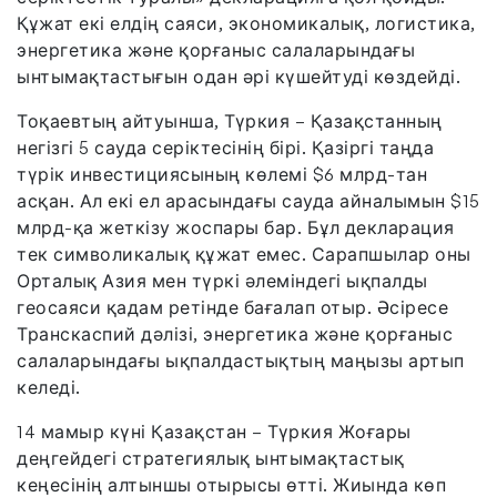
Құжат екі елдің саяси, экономикалық, логистика,
энергетика және қорғаныс салаларындағы
ынтымақтастығын одан әрі күшейтуді көздейді.
Тоқаевтың айтуынша, Түркия – Қазақстанның
негізгі 5 сауда серіктесінің бірі. Қазіргі таңда
түрік инвестициясының көлемі $6 млрд-тан
асқан. Ал екі ел арасындағы сауда айналымын $15
млрд-қа жеткізу жоспары бар. Бұл декларация
тек символикалық құжат емес. Сарапшылар оны
Орталық Азия мен түркі әлеміндегі ықпалды
геосаяси қадам ретінде бағалап отыр. Әсіресе
Транскаспий дәлізі, энергетика және қорғаныс
салаларындағы ықпалдастықтың маңызы артып
келеді.
14 мамыр күні Қазақстан – Түркия Жоғары
деңгейдегі стратегиялық ынтымақтастық
кеңесінің алтыншы отырысы өтті. Жиында көп