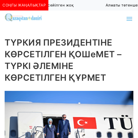
тыда көшкін қаупі сейілген жоқ
СОҢҒЫ ЖАҢАЛЫҚТАР
Алматы төтенше жағда
ТҮРКИЯ ПРЕЗИДЕНТІНЕ
КӨРСЕТІЛГЕН ҚОШеМЕТ –
ТҮРКІ ӘЛЕМІНЕ
КӨРСЕТІЛГЕН ҚҰРМЕТ