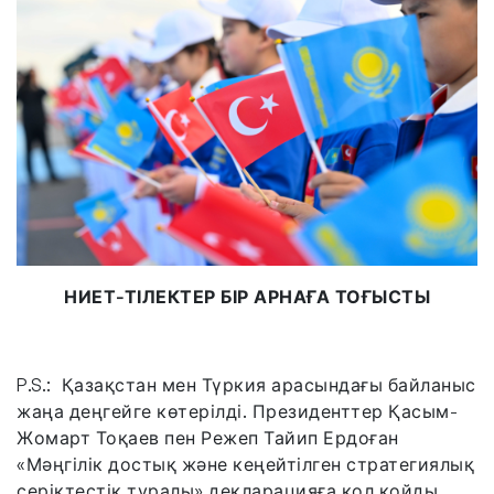
НИЕТ-ТІЛЕКТЕР БІР АРНАҒА ТОҒЫСТЫ
P.S.: Қазақстан мен Түркия арасындағы байланыс
жаңа деңгейге көтерілді. Президенттер Қасым-
Жомарт Тоқаев пен Режеп Тайип Ердоған
«Мәңгілік достық және кеңейтілген стратегиялық
серіктестік туралы» декларацияға қол қойды.