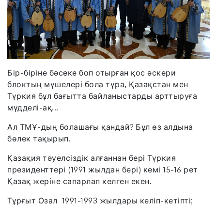
Бір-біріне бәсеке боп отырған қос әскери
блоктың мүшелері бола тұра, Қазақстан мен
Түркия бұл бағытта байланыстарды арттыруға
мүдделі-ақ...
Ал ТМҰ-дың болашағы қандай? Бұл өз алдына
бөлек тақырып.
Қазақия тәуелсіздік алғаннан бері Түркия
президенттері (1991 жылдан бері) кемі 15-16 рет
Қазақ жеріне сапарлап келген екен.
Тұрғыт Озал 1991-1993 жылдары келіп-кетіпті;