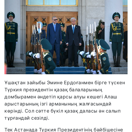
Ұшақтан зайыбы Эмине Ердоғанмен бірге түскен
Түркия президентін қазақ балаларының
домбырамен әндетіп қарсы алуы кешегі Алаш
арыстарының ізгі арманының жалғасындай
көрінді. Сол сәтте бүкіл қазақ даласы ән салып
тұрғандай сезілді.
Тек Астанада Түркия Президентінің бәйбішесіне