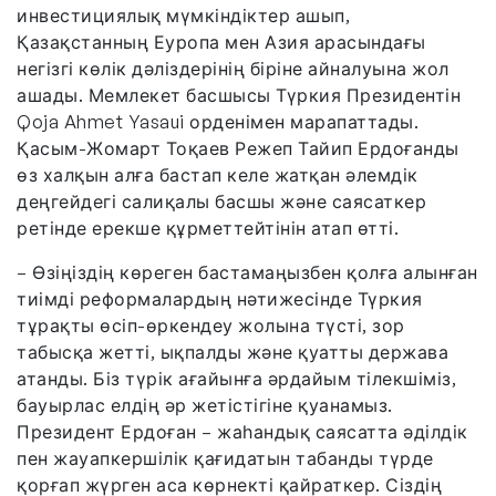
инвестициялық мүмкіндіктер ашып,
Қазақстанның Еуропа мен Азия арасындағы
негізгі көлік дәліздерінің біріне айналуына жол
ашады. Мемлекет басшысы Түркия Президентін
Qoja Ahmet Yasaui орденімен марапаттады.
Қасым-Жомарт Тоқаев Режеп Тайип Ердоғанды
өз халқын алға бастап келе жатқан әлемдік
деңгейдегі салиқалы басшы және саясаткер
ретінде ерекше құрметтейтінін атап өтті.
– Өзіңіздің көреген бастамаңызбен қолға алынған
тиімді реформалардың нәтижесінде Түркия
тұрақты өсіп-өркендеу жолына түсті, зор
табысқа жетті, ықпалды және қуатты держава
атанды. Біз түрік ағайынға әрдайым тілекшіміз,
бауырлас елдің әр жетістігіне қуанамыз.
Президент Ердоған – жаһандық саясатта әділдік
пен жауапкершілік қағидатын табанды түрде
қорғап жүрген аса көрнекті қайраткер. Сіздің