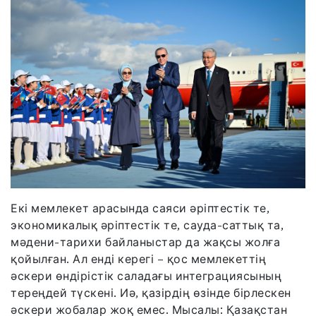
Екі мемлекет арасында саяси әріптестік те,
экономикалық әріптестік те, сауда-саттық та,
мәдени-тарихи байланыстар да жақсы жолға
қойылған. Ал енді керегі – қос мемлекеттің
әскери өндірістік саладағы интеграциясының
тереңдей түскені. Иә, қазірдің өзінде бірлескен
әскери жобалар жоқ емес. Мысалы: Қазақстан