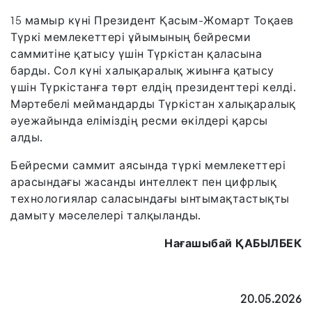
15 мамыр күні Президент Қасым-Жомарт Тоқаев
Түркі мемлекеттері ұйымының бейресми
саммитіне қатысу үшін Түркістан қаласына
барды. Сол күні халықаралық жиынға қатысу
үшін Түркістанға төрт елдің президенттері келді.
Мәртебелі меймандарды Түркістан халықаралық
әуежайында еліміздің ресми өкілдері қарсы
алды.
Бейресми саммит аясында түркі мемлекеттері
арасындағы жасанды интеллект пен цифрлық
технологиялар саласындағы ынтымақтастықты
дамыту мәселелері талқыланды.
Нағашыбай ҚАБЫЛБЕК
20.05.2026