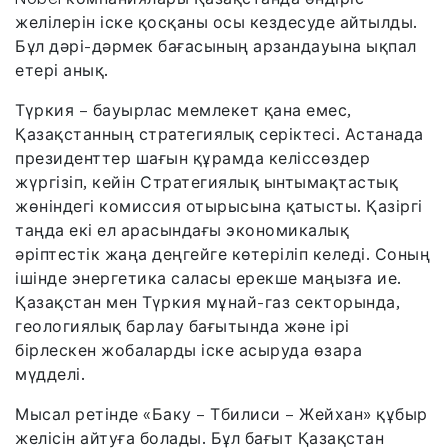
желілерін іске қосқаны осы кездесуде айтылды.
Бұл дәрі-дәрмек бағасының арзандауына ықпал
етері анық.
Түркия – бауырлас мемлекет қана емес,
Қазақстанның стратегиялық серіктесі. Астанада
президенттер шағын құрамда келіссөздер
жүргізіп, кейін Стратегиялық ынтымақтастық
жөніндегі комиссия отырысына қатысты. Қазіргі
таңда екі ел арасындағы экономикалық
әріптестік жаңа деңгейге көтеріліп келеді. Соның
ішінде энергетика саласы ерекше маңызға ие.
Қазақстан мен Түркия мұнай-газ секторында,
геологиялық барлау бағытында және ірі
бірлескен жобаларды іске асыруда өзара
мүдделі.
Мысал ретінде «Баку – Тбилиси – Жейхан» құбыр
желісін айтуға болады. Бұл бағыт Қазақстан