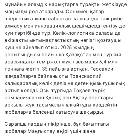
мұнайын әлемдік нарықтарға тұрақты жеткізуде
маңызды рөл атқарады. Сонымен қатар
энергетика және сабақтас салаларда тәжірибе
алмасу мен инновациялық шешімдерді енгізу де
күн тәртібінде тұр. Көлік-логистика саласы да
екіжақты ынтымақтастықтың негізгі қозғаушы
күшіне айналып отыр. 2025 жылдың
қорытындысы бойынша Қазақстан мен Түркия
арасындағы теміржол жүк тасымалы 6,4 млн
тоннаға жетіп, 35 пайызға артқан. Геосаяси
жағдайларға байланысты Транскаспий
халықаралық көлік дәлізіне деген қызығушылық
артып келеді. Осы тұрғыда Тоқаев түрік
компанияларын Құрық пен Ақтау порттары
арқылы жүк тасымалын ұлғайтуды көздейтін
жобаларға белсенді қатысуға шақырды.
Сарапшылардың пікірінше, бұл бағыттағы
жобалар Маңғыстау өңірі үшін жаңа