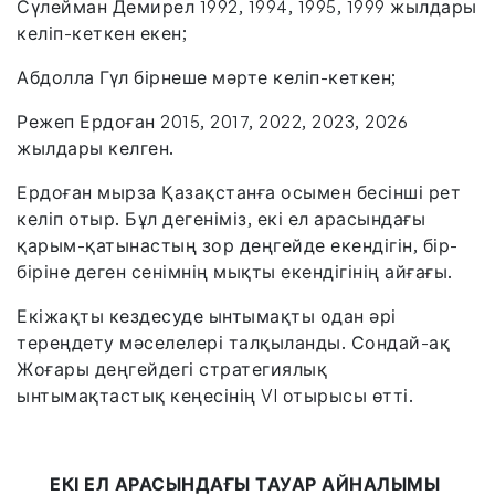
Сүлейман Демирел 1992, 1994, 1995, 1999 жылдары
келіп-кеткен екен;
Абдолла Гүл бірнеше мәрте келіп-кеткен;
Режеп Ердоған 2015, 2017, 2022, 2023, 2026
жылдары келген.
Ердоған мырза Қазақстанға осымен бесінші рет
келіп отыр. Бұл дегеніміз, екі ел арасындағы
қарым-қатынастың зор деңгейде екендігін, бір-
біріне деген сенімнің мықты екендігінің айғағы.
Екіжақты кездесуде ынтымақты одан әрі
тереңдету мәселелері талқыланды. Сондай-ақ
Жоғары деңгейдегі стратегиялық
ынтымақтастық кеңесінің VI отырысы өтті.
ЕКІ ЕЛ АРАСЫНДАҒЫ ТАУАР АЙНАЛЫМЫ