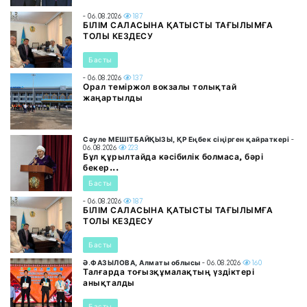
- 06.08.2026
187
БІЛІМ САЛАСЫНА ҚАТЫСТЫ ТАҒЫЛЫМҒА
ТОЛЫ КЕЗДЕСУ
Басты
- 06.08.2026
137
Орал теміржол вокзалы толықтай
жаңартылды
Сәуле МЕШІТБАЙҚЫЗЫ, ҚР Еңбек сіңірген қайраткері
-
06.08.2026
223
Бұл құрылтайда кәсібилік болмаса, бәрі
бекер...
Басты
- 06.08.2026
187
БІЛІМ САЛАСЫНА ҚАТЫСТЫ ТАҒЫЛЫМҒА
ТОЛЫ КЕЗДЕСУ
Басты
Ә.ФАЗЫЛОВА, Алматы облысы
- 06.08.2026
160
Талғарда тоғызқұмалақтың үздіктері
анықталды
Басты