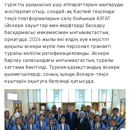
түріктің ұшқышсыз ұшу аппараттарын шығаруды
жоспарлап отыр, сондай-ақ Каспий теңізінде
теңіз платформаларын салу бойынша ASFAT
(Әскери зауыттар мен верфтерді басқару
басқармасы) мекемесімен ынтымақтастық
орнатуда. 2026 жылы екі елдің әуе кеңістігі
арқылы әскери мүлік пен персонал транзиті
туралы келісім ратификацияланды. Әскери
барлау саласындағы ынтымақтастық туралы
хаттама бекітілді. Түркия қазақстандық әскери
қызметшілерді, соның ішінде Әскери-теңіз
күштерін оқытуға белсенді қатысуда.