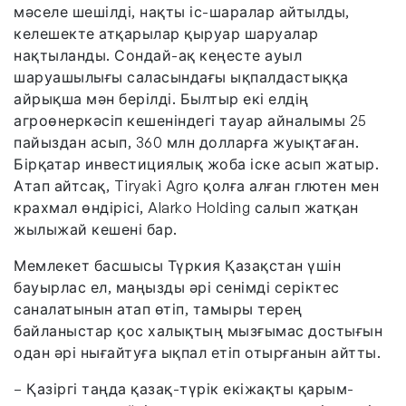
мәселе шешілді, нақты іс-шаралар айтылды,
келешекте атқарылар қыруар шаруалар
нақтыланды. Сондай-ақ кеңесте ауыл
шаруашылығы саласындағы ықпалдастыққа
айрықша мән берілді. Былтыр екі елдің
агроөнеркәсіп кешеніндегі тауар айналымы 25
пайыздан асып, 360 млн долларға жуықтаған.
Бірқатар инвестициялық жоба іске асып жатыр.
Атап айтсақ, Tiryaki Agro қолға алған глютен мен
крахмал өндірісі, Alarko Holding салып жатқан
жылыжай кешені бар.
Мемлекет басшысы Түркия Қазақстан үшін
бауырлас ел, маңызды әрі сенімді серіктес
саналатынын атап өтіп, тамыры терең
байланыстар қос халықтың мызғымас достығын
одан әрі нығайтуға ықпал етіп отырғанын айтты.
– Қазіргі таңда қазақ-түрік екіжақты қарым-