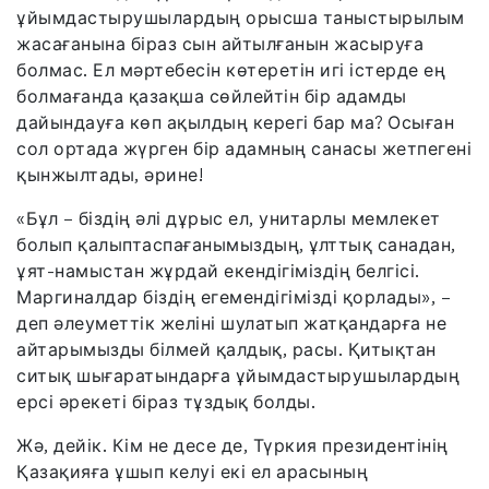
ұйымдастырушылардың орысша таныстырылым
жасағанына біраз сын айтылғанын жасыруға
болмас. Ел мәртебесін көтеретін игі істерде ең
болмағанда қазақша сөйлейтін бір адамды
дайындауға көп ақылдың керегі бар ма? Осыған
сол ортада жүрген бір адамның санасы жетпегені
қынжылтады, әрине!
«Бұл – біздің әлі дұрыс ел, унитарлы мемлекет
болып қалыптаспағанымыздың, ұлттық санадан,
ұят-намыстан жұрдай екендігіміздің белгісі.
Маргиналдар біздің егемендігімізді қорлады», –
деп әлеуметтік желіні шулатып жатқандарға не
айтарымызды білмей қалдық, расы. Қитықтан
ситық шығаратындарға ұйымдастырушылардың
ерсі әрекеті біраз тұздық болды.
Жә, дейік. Кім не десе де, Түркия президентінің
Қазақияға ұшып келуі екі ел арасының