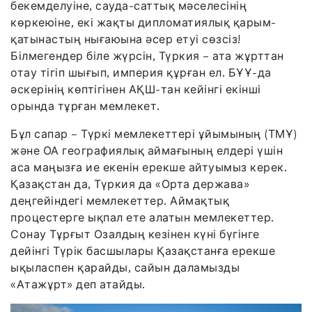
бекемделуіне, сауда-саттық мәселесінің
көркеюіне, екі жақты дипломатиялық қарым-
қатынастың нығаюына әсер етуі сөзсіз!
Білмегендер біле жүрсін, Түркия – ата жұрттан
отау тігіп шығып, империя құрған ел. БҰҰ-да
әскерінің көптігінен АҚШ-тан кейінгі екінші
орында тұрған мемлекет.
Бұл сапар – Түркі мемлекеттері ұйымының (ТМҰ)
және ОА географиялық аймағының елдері үшін
аса маңызға ие екенін ерекше айтуымыз керек.
Қазақстан да, Түркия да «Орта держава»
деңгейіндегі мемлекеттер. Аймақтық
процестерге ықпал ете алатын мемлекеттер.
Сонау Тұрғыт Озалдың кезінен күні бүгінге
дейінгі Түрік басшылары Қазақстанға ерекше
ықыласпен қарайды, сайын даламызды
«Атажұрт» деп атайды.