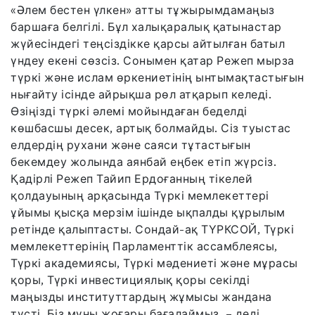
«Әлем бестен үлкен» атты тұжырымдамаңыз
баршаға белгілі. Бұл халықаралық қатынастар
жүйесіндегі теңсіздікке қарсы айтылған батыл
үндеу екені сөзсіз. Сонымен қатар Режеп мырза
түркі және ислам өркениетінің ынтымақтастығын
нығайту ісінде айрықша рөл атқарып келеді.
Өзіңізді түркі әлемі мойындаған беделді
көшбасшы десек, артық болмайды. Сіз туыстас
елдердің рухани және саяси тұтастығын
бекемдеу жолында аянбай еңбек етіп жүрсіз.
Қадірлі Режеп Тайип Ердоғанның тікелей
қолдауының арқасында Түркі мемлекеттері
ұйымы қысқа мерзім ішінде ықпалды құрылым
ретінде қалыптасты. Сондай-ақ ТҮРКСОЙ, Түркі
мемлекеттерінің Парламенттік ассамблеясы,
Түркі академиясы, Түркі мәдениеті және мұрасы
қоры, Түркі инвестициялық қоры секілді
маңызды институттардың жұмысы жандана
түсті. Біз мұны жоғары бағалаймыз, – деді