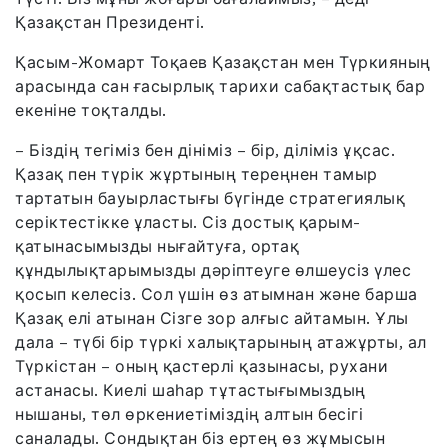
Қазақстан Президенті.
Қасым-Жомарт Тоқаев Қазақстан мен Түркияның
арасында сан ғасырлық тарихи сабақтастық бар
екеніне тоқталды.
– Біздің тегіміз бен дініміз – бір, діліміз ұқсас.
Қазақ пен түрік жұртының тереңнен тамыр
тартатын бауырластығы бүгінде стратегиялық
серіктестікке ұласты. Сіз достық қарым-
қатынасымызды нығайтуға, ортақ
құндылықтарымызды дәріптеуге өлшеусіз үлес
қосып келесіз. Сол үшін өз атымнан және барша
Қазақ елі атынан Сізге зор алғыс айтамын. Ұлы
дала – түбі бір түркі халықтарының атажұрты, ал
Түркістан – оның қастерлі қазынасы, рухани
астанасы. Киелі шаһар тұтастығымыздың
нышаны, төл өркениетіміздің алтын бесігі
саналады. Сондықтан біз ертең өз жұмысын