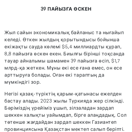
39 ПАЙЫЗҒА ӨСКЕН
Жыл сайын экономикалық байланыс та нығайып
келеді. Өткен жылдың қорытындысы бойынша
екіжақты сауда көлемі $5,4 миллиардты құрап,
8,8 пайызға өскен екен. Биылғы бірінші тоқсанда
тауар айналымы шамамен 39 пайызға өсіп, $1,7
млрд-қа жеткен. Мұны екі есе ғана емес, он есе
арттыруға болады. Оған екі тараптың да
мүмкіндігі зор.
Негізі қазақ-түріктің қарым-қатынасы ежелден
бастау алады. 2023 жылы Түркияда жер сілкінді.
Бәріміздің үрейіміз ұшып, зілзаладан зардап
шеккен халықты уайымдап, бірге алаңдадық. Сол
төтенше жағдайдан зардап шеккен Газиантеп
провинциясына Қазақстан мектеп салып беріпті.