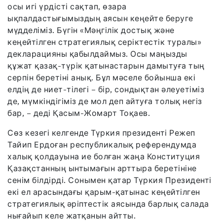
осы игі үрдісті сақтап, өзара
ықпалдастығымыздың аясын кеңейте беруге
мүдделіміз. Бүгін «Мәңгілік достық және
кеңейтілген стратегиялық серіктестік туралы»
декларацияны қабылдаймыз. Осы маңызды
құжат қазақ-түрік қатынастарын дамытуға тың
серпін беретіні анық. Бұл мәселе бойынша екі
елдің де ниет-тілегі – бір, сондықтан әлеуетіміз
де, мүмкіндігіміз де мол деп айтуға толық негіз
бар, – деді Қасым-Жомарт Тоқаев.
Сөз кезегі келгенде Түркия президенті Режеп
Тайип Ердоған республикалық референдумда
халық қолдауына ие болған жаңа Конституция
Қазақстанның ынтымағын арттыра беретініне
сенім білдірді. Сонымен қатар Түркия Президенті
екі ел арасындағы қарым-қатынас кеңейтілген
стратегиялық әріптестік аясында барлық салада
нығайып келе жатқанын айтты.