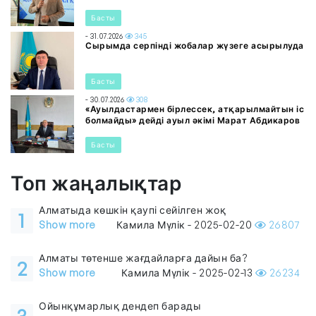
Басты
- 31.07.2026
345
Сырымда серпінді жобалар жүзеге асырылуда
Басты
- 30.07.2026
308
«Ауылдастармен бірлессек, атқарылмайтын іс
болмайды» дейді ауыл әкімі Марат Абдикаров
Басты
Топ жаңалықтар
Алматыда көшкін қаупі сейілген жоқ
1
Show more
Камила Мүлік - 2025-02-20
26807
Алматы төтенше жағдайларға дайын ба?
2
Show more
Камила Мүлік - 2025-02-13
26234
Ойынқұмарлық дендеп барады