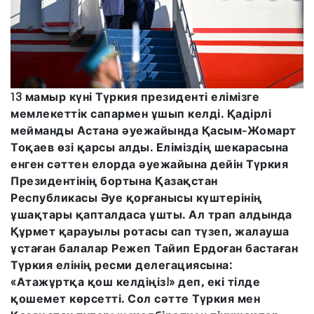
13 мамыр күні Түркия президенті елімізге
мемлекеттік сапармен ұшып келді. Қадірлі
мейманды Астана әуежайында Қасым-Жомарт
Тоқаев өзі қарсы алды. Еліміздің шекарасына
енген сәттен елорда әуежайына дейін Түркия
Президентінің бортына Қазақстан
Республикасы Әуе қорғанысы күштерінің
ұшақтары қапталдаса ұшты. Ал трап алдында
Құрмет қарауылы ротасы сап түзеп, жалауша
ұстаған балалар Режеп Тайип Ердоған бастаған
Түркия елінің ресми делегациясына:
«Атажұртқа қош келдіңіз!» деп, екі тілде
қошемет көрсетті. Сол сәтте Түркия мен