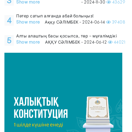
3
Show more
- 2024-11-30
43629
Пәтер сатып алғанда абай болыңыз!
4
Show more
Аққу СӘЛІМБЕК - 2024-06-14
39408
Алты алаштың басы қосылса, төр – мұғалімдікі
5
Show more
АҚҚУ СӘЛІМБЕК - 2024-06-12
44021