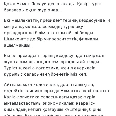
Қожа Ахмет Яссауи деп аталады. Қазір түрік
балалары оқып жүр онда...
Екі мемлекеттің президенттерінің кездесуінде 14
мыңға жуық жерлесіміздің түрік оқу
орындарында білім алатыны әйгілі болды.
Шымкентте де бір университеттің филиалы
ашылмақшы.
Екі ел президенттерінің кездесуінде теміржол
жүк тасымалының көлемі артқаны айтылды.
Түріктің көлік-логистика, жеңіл өнеркәсіп,
құрылыс саласынан үйренетініміз көп.
Айтпақшы, онкологиялық дертті анықтап,
емдейтін клиникалары да Алматыға келіп жатыр.
Көлік-логистика саласындағы қазақ-түрік
ынтымақтастығы экономикалық өзара іс-
қимылдың негізгі қозғаушы күштерінің біріне
айналды. Былтыр теміржол жүк тасымалының