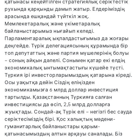
қатынасы кеңейтілген стратегиялық серіктестік
рухында қарқынды дамып жатыр. Елдеріміздің
арасында ешқандай түйткіл жоқ.
Мемлекетаралық және үкіметаралық
байланыстарымыз нығайып келеді.
Парламентаралық ықпалдастығымыз да жоғары
деңгейде. Түрік делегациясының құрамында бір
топ депутаттың және партия мүшелерінің болуы
– соның айқын дәлелі. Сонымен қатар екі елдің
экономикалық ынтымақтастығы күшейе түсті.
Түркия ірі инвесторларымыздың қатарына кіреді.
Осы уақытқа дейін Сіздің еліңізден
экономикамызға 6 млрд доллар инвестиция
тартылды. Қазақстанның Түркияға салған
инвестициясы да өсіп, 2,5 млрд долларға
жуықтады. Сондай-ақ Түрік елі – негізгі бес сауда
серіктесіміздің бірі. Қос халықтың мәдени-
гуманитарлық байланыстары қарым-
қатынасымыздың алтын арқауы саналады. Біз