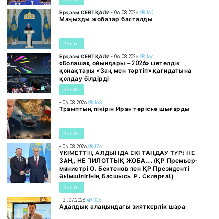
Ерқазы СЕЙТҚАЛИ
- 06.08.2026
167
Маңызды жобалар басталды
Басты
Ерқазы СЕЙТҚАЛИ
- 06.08.2026
166
«Болашақ ойындары – 2026» шетелдік
қонақтары «Заң мен тәртіп» қағидатына
қолдау білдірді
Басты
- 06.08.2026
163
Трамптың пікірін Иран теріске шығарды
Басты
- 06.08.2026
176
ҮКІМЕТТІҢ АЛДЫНДА ЕКІ ТАҢДАУ ТҰР: НЕ
ЗАҢ, НЕ ПИЛОТТЫҚ ЖОБА... (ҚР Премьер-
министрі О. Бектенов пен ҚР Президенті
Әкімшілігінің Басшысы Р. Склярға!)
Басты
- 31.07.2026
305
Адалдық алаңындағы зияткерлік шара