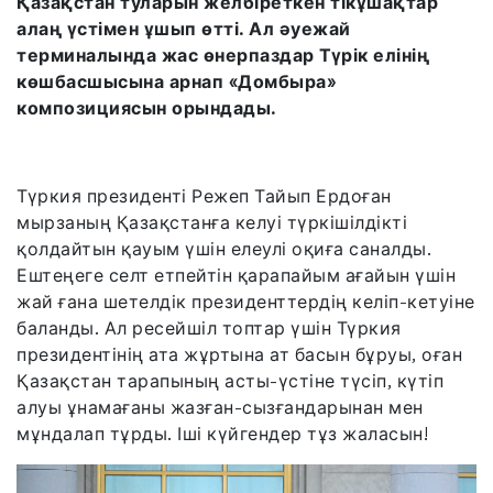
Қазақстан туларын желбіреткен тікұшақтар
алаң үстімен ұшып өтті. Ал әуежай
терминалында жас өнерпаздар Түрік елінің
көшбасшысына арнап «Домбыра»
композициясын орындады.
Түркия президенті Режеп Тайып Ердоған
мырзаның Қазақстанға келуі түркішілдікті
қолдайтын қауым үшін елеулі оқиға саналды.
Ештеңеге селт етпейтін қарапайым ағайын үшін
жай ғана шетелдік президенттердің келіп-кетуіне
баланды. Ал ресейшіл топтар үшін Түркия
президентінің ата жұртына ат басын бұруы, оған
Қазақстан тарапының асты-үстіне түсіп, күтіп
алуы ұнамағаны жазған-сызғандарынан мен
мұндалап тұрды. Іші күйгендер тұз жаласын!