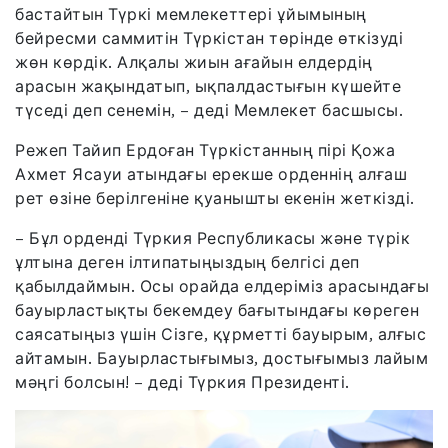
бастайтын Түркі мемлекеттері ұйымының
бейресми саммитін Түркістан төрінде өткізуді
жөн көрдік. Алқалы жиын ағайын елдердің
арасын жақындатып, ықпалдастығын күшейте
түседі деп сенемін, – деді Мемлекет басшысы.
Режеп Тайип Ердоған Түркістанның пірі Қожа
Ахмет Ясауи атындағы ерекше орденнің алғаш
рет өзіне берілгеніне қуанышты екенін жеткізді.
– Бұл орденді Түркия Республикасы және түрік
ұлтына деген ілтипатыңыздың белгісі деп
қабылдаймын. Осы орайда елдеріміз арасындағы
бауырластықты бекемдеу бағытындағы көреген
саясатыңыз үшін Сізге, құрметті бауырым, алғыс
айтамын. Бауырластығымыз, достығымыз лайым
мәңгі болсын! – деді Түркия Президенті.