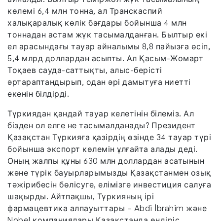
көлемі 6,4 млн тонна, ал Транскаспий
халықаралық көлік бағдары бойынша 4 млн
тоннадан астам жүк тасымалданған. Былтыр екі
ел арасындағы тауар айналымы 8,8 пайызға өсіп,
5,4 млрд доллардан асыпты. Ал Қасым-Жомарт
Тоқаев сауда-саттықты, алыс-берісті
әртараптандырып, одан әрі дамытуға ниетті
екенін білдірді.
Түркиядан қандай тауар келетінін білеміз. Ал
бізден ол елге не тасымалданады? Президент
Қазақстан Түркияға қазірдің өзінде 34 тауар түрі
бойынша экспорт көлемін ұлғайта алады деді.
Оның жалпы құны 630 млн доллардан асатынын
және түрік бауырларымызды Қазақстанмен озық
тәжірибесін бөлісуге, елімізге инвестиция салуға
шақырды. Айтпақшы, Түркияның ірі
фармацевтика алпауыттары – Abdi İbrahim және
Nobel компаниялары Қазақстанда өндіріс