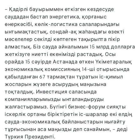
– Қадірлі бауырыммен өткізген кездесуде
саудадан бастап энергетика, қорғаныс
өнеркәсібі, көлік-логистика салаларындағы
ынтымақтастық, сондай-ақ жаһандағы өзекті
мәселелер секілді көптеген тақырыпта пікір
алмастық. Біз сауда айналымын 15 млрд долларға
жеткізуге ниетті екенімізді растадық. Осы
орайда 15 сәуірде Астанада өткен Үкіметаралық
экономикалық комиссияның 14-ші отырысында
қабылданған 67 тармақтан тұратын іс-қимыл
жоспарын жүзеге асырудың маңызына
тоқталдық. Инвестиция саласында
компанияларымызды ынталандыруды
жалғастырамыз. Бүгінгі бизнес-форум сияқты
іскерлік ортаны біріктіретін іс-шаралар екі елдің
сауда-экономикалық байланыстарын нығайту
тұрғысынан аса маңызды деп санаймын, – деді
Түркия Президенті.