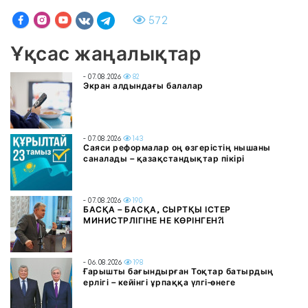
572
Ұқсас жаңалықтар
- 07.08.2026
82
Экран алдындағы балалар
- 07.08.2026
143
Саяси реформалар оң өзгерістің нышаны
саналады – қазақстандықтар пікірі
- 07.08.2026
190
БАСҚА – БАСҚА, СЫРТҚЫ ІСТЕР
МИНИСТРЛІГІНЕ НЕ КӨРІНГЕН?!
- 06.08.2026
198
Ғарышты бағындырған Тоқтар батырдың
ерлігі – кейінгі ұрпаққа үлгі-өнеге