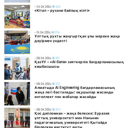
- 24.04.2026
365
«Кітап – рухани байлық кілті»
- 15.04.2026
194
Ұлттық рухты жаңғыртқан ұлы мереке жаңа
дәуірмен үндесті
- 08.04.2026
219
ҚазҰУ – «AI-Sana» зияткерлік бағдарламасының
көшбасшысы
- 08.04.2026
272
Алматыда AI Engineering бағдарламасының
жаңа легі басталады: оқушылар жасанды
интеллект пен жобалар жасайды
- 08.04.2026
294
Қос дипломнан – жаңа белеске: Еуразия
ұлттық университеті мен Наньнин
педагогикалық университеті Қытайда
бірлескен институт ашты