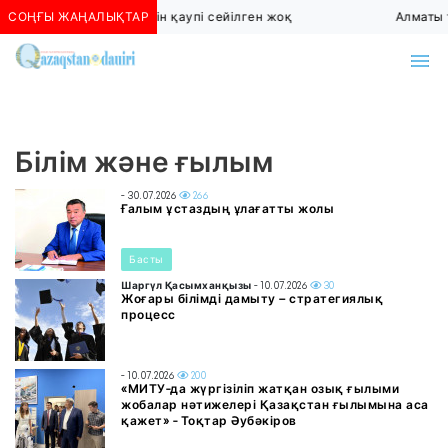
СОҢҒЫ ЖАҢАЛЫҚТАР
Алматыда көшкін қаупі сейілген жоқ
Алматы т
Білім және ғылым
- 30.07.2026
266
Ғалым ұстаздың ұлағатты жолы
Басты
Шаргүл Қасымханқызы
- 10.07.2026
30
Жоғары білімді дамыту – стратегиялық
процесс
- 10.07.2026
200
«МИТУ-да жүргізіліп жатқан озық ғылыми
жобалар нәтижелері Қазақстан ғылымына аса
қажет» - Тоқтар Әубәкіров