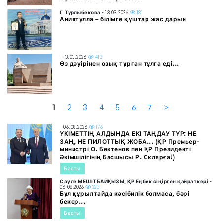
Г.Тұрлыбекова
- 13.03.2026
181
Аниятулла – білімге құштар жас дарын
- 13.03.2026
413
Өз дәуірінен озық тұрған тұлға еді...
1
2
3
4
5
6
7
>
- 06.08.2026
176
ҮКІМЕТТІҢ АЛДЫНДА ЕКІ ТАҢДАУ ТҰР: НЕ
ЗАҢ, НЕ ПИЛОТТЫҚ ЖОБА... (ҚР Премьер-
министрі О. Бектенов пен ҚР Президенті
Әкімшілігінің Басшысы Р. Склярға!)
Басты
Сәуле МЕШІТБАЙҚЫЗЫ, ҚР Еңбек сіңірген қайраткері
-
06.08.2026
223
Бұл құрылтайда кәсібилік болмаса, бәрі
бекер...
Басты