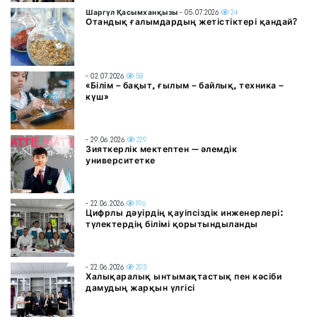
Шаргүл Қасымханқызы
- 05.07.2026
24
Отандық ғалымдардың жетістіктері қандай?
- 02.07.2026
58
«Білім – бақыт, ғылым – байлық, техника –
күш»
- 29.06.2026
229
Зияткерлік мектептен — әлемдік
университетке
- 22.06.2026
196
Цифрлы дәуірдің қауіпсіздік инженерлері:
түлектердің білімі қорытындыланды
- 22.06.2026
203
Халықаралық ынтымақтастық пен кәсіби
дамудың жарқын үлгісі