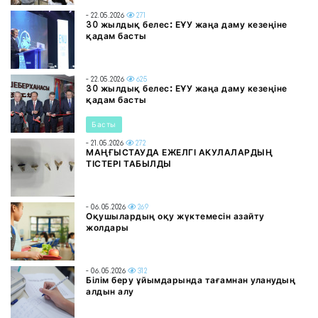
- 22.05.2026
271
30 жылдық белес: ЕҰУ жаңа даму кезеңіне
қадам басты
- 22.05.2026
625
30 жылдық белес: ЕҰУ жаңа даму кезеңіне
қадам басты
Басты
- 21.05.2026
272
МАҢҒЫСТАУДА ЕЖЕЛГІ АКУЛАЛАРДЫҢ
ТІСТЕРІ ТАБЫЛДЫ
- 06.05.2026
269
Оқушылардың оқу жүктемесін азайту
жолдары
- 06.05.2026
312
Білім беру ұйымдарында тағамнан уланудың
алдын алу