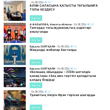
- 06.08.2026
187
БІЛІМ САЛАСЫНА ҚАТЫСТЫ ТАҒЫЛЫМҒА
ТОЛЫ КЕЗДЕСУ
Басты
Ә.ФАЗЫЛОВА, Алматы облысы
- 06.08.2026
160
Талғарда тоғызқұмалақтың үздіктері
анықталды
Басты
Ерқазы СЕЙТҚАЛИ
- 06.08.2026
166
Маңызды жобалар басталды
Басты
Ерқазы СЕЙТҚАЛИ
- 06.08.2026
166
«Болашақ ойындары – 2026» шетелдік
қонақтары «Заң мен тәртіп» қағидатына
қолдау білдірді
Басты
- 06.08.2026
162
Трамптың пікірін Иран теріске шығарды
Басты