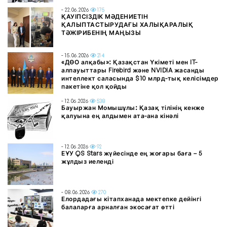
- 22.06.2026
175
ҚАУІПСІЗДІК МӘДЕНИЕТІН
ҚАЛЫПТАСТЫРУДАҒЫ ХАЛЫҚАРАЛЫҚ
ТӘЖІРИБЕНІҢ МАҢЫЗЫ
- 15.06.2026
214
«ДӨО алқабы»: Қазақстан Үкіметі мен IT-
алпауыттары Firebird және NVIDIA жасанды
интеллект саласында $10 млрд-тық келісімдер
пакетіне қол қойды
- 12.06.2026
538
Бауыржан Момышұлы: Қазақ тілінің кенже
қалуына ең алдымен ата-ана кінәлі
- 12.06.2026
92
ЕҰУ QS Stars жүйесінде ең жоғары баға – 5
жұлдыз иеленді
- 08.06.2026
270
Елордадағы кітапханада мектепке дейінгі
балаларға арналған экосағат өтті