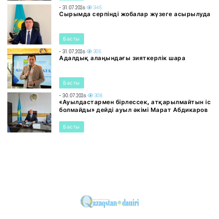
- 31.07.2026
345
Сырымда серпінді жобалар жүзеге асырылуда
Басты
- 31.07.2026
305
Адалдық алаңындағы зияткерлік шара
Басты
- 30.07.2026
308
«Ауылдастармен бірлессек, атқарылмайтын іс
болмайды» дейді ауыл әкімі Марат Абдикаров
Басты