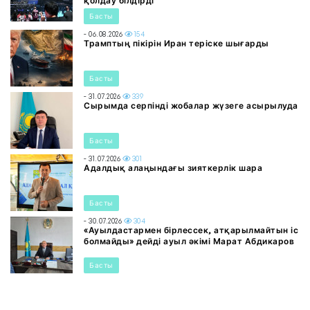
қолдау білдірді
Басты
- 06.08.2026
154
Трамптың пікірін Иран теріске шығарды
Басты
- 31.07.2026
339
Сырымда серпінді жобалар жүзеге асырылуда
Басты
- 31.07.2026
301
Адалдық алаңындағы зияткерлік шара
Басты
- 30.07.2026
304
«Ауылдастармен бірлессек, атқарылмайтын іс
болмайды» дейді ауыл әкімі Марат Абдикаров
Басты