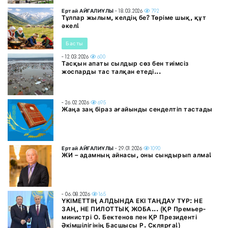
Ертай АЙҒАЛИҰЛЫ
- 18.03.2026
792
Тұлпар жылым, келдің бе? Төріме шық, құт
әкел!
Басты
- 12.03.2026
600
Тасқын апаты сылдыр сөз бен тиімсіз
жоспарды тас талқан етеді...
- 26.02.2026
695
Жаңа заң біраз ағайынды сенделтіп тастады
Ертай АЙҒАЛИҰЛЫ
- 29.01.2026
1090
ЖИ – адамның айнасы, оны сындырып алма!
- 06.08.2026
165
ҮКІМЕТТІҢ АЛДЫНДА ЕКІ ТАҢДАУ ТҰР: НЕ
ЗАҢ, НЕ ПИЛОТТЫҚ ЖОБА... (ҚР Премьер-
министрі О. Бектенов пен ҚР Президенті
Әкімшілігінің Басшысы Р. Склярға!)