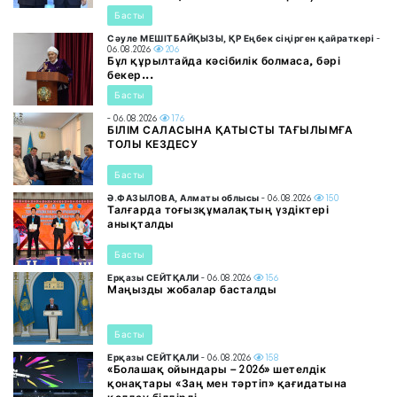
Басты
Сәуле МЕШІТБАЙҚЫЗЫ, ҚР Еңбек сіңірген қайраткері
-
06.08.2026
206
Бұл құрылтайда кәсібилік болмаса, бәрі
бекер...
Басты
- 06.08.2026
176
БІЛІМ САЛАСЫНА ҚАТЫСТЫ ТАҒЫЛЫМҒА
ТОЛЫ КЕЗДЕСУ
Басты
Ә.ФАЗЫЛОВА, Алматы облысы
- 06.08.2026
150
Талғарда тоғызқұмалақтың үздіктері
анықталды
Басты
Ерқазы СЕЙТҚАЛИ
- 06.08.2026
156
Маңызды жобалар басталды
Басты
Ерқазы СЕЙТҚАЛИ
- 06.08.2026
158
«Болашақ ойындары – 2026» шетелдік
қонақтары «Заң мен тәртіп» қағидатына