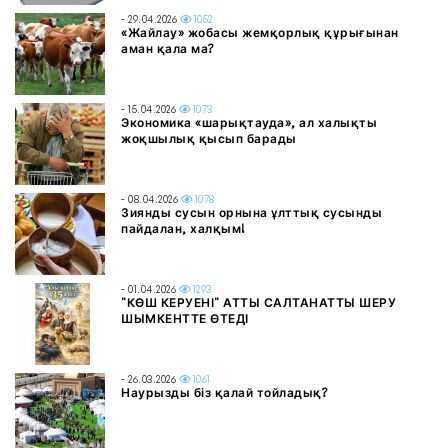
- 29.04.2026
1052
«Жайлау» жобасы жемқорлық құрығынан
аман қала ма?
- 15.04.2026
1073
Экономика «шарықтауда», ал халықты
жоқшылық қысып барады
- 08.04.2026
1078
Зиянды сусын орнына ұлттық сусынды
пайдалан, халқым!
- 01.04.2026
1293
"КӨШ КЕРУЕНІ" АТТЫ САЛТАНАТТЫ ШЕРУ
ШЫМКЕНТТЕ ӨТЕДІ
- 26.03.2026
1061
Наурызды біз қалай тойладық?