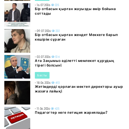
- 16.07.2026
225
Бір отбасын қырған жауызды өмір бойына
соттады
- 09.07.2026
232
Бір отбасын қырған жендет Меккеге барып
кешірім сұраған
- 02.07.2026
514
Ата Заңымыз әділетті мемлекет құрудың
тірегі болсын!
Басты
- 18.06.2026
410
Жетімдерді қорлаған мектеп директоры ауыр
жазаға лайық!
- 11.06.2026
425
Педагогтер неге петиция жариялады?