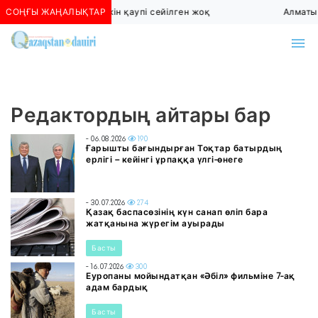
СОҢҒЫ ЖАҢАЛЫҚТАР
Алматыда көшкін қаупі сейілген жоқ
Алматы 
Редактордың айтары бар
- 06.08.2026
190
Ғарышты бағындырған Тоқтар батырдың
ерлігі – кейінгі ұрпаққа үлгі-өнеге
- 30.07.2026
274
Қазақ баспасөзінің күн санап өліп бара
жатқанына жүрегім ауырады
Басты
- 16.07.2026
300
Еуропаны мойындатқан «Әбіл» фильміне 7-ақ
адам бардық
Басты