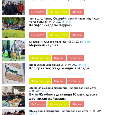
Екібастұз
Жаңалықтар
Шұғыл
Зина ШАДАЕВА, «Qazaqstan dauiri» газетінің АҚШ-
тағы тілшісі
- 01.04.2022
6489
Калифорниядағы Наурыз
Екібастұз
Жаңалықтар
Шұғыл
М.ТАБЫН, Ақтөбе облысы
- 01.04.2022
6458
Мерекелі наурыз
Жаңалықтар
Шұғыл
Екібастұз
Шаргүл Қасымханқызы
- 01.04.2022
6175
Қос орталық жаңа жылды тойлады
Жаңалықтар
Шұғыл
Екібастұз
Жамбыл ауданы әкімдігінің баспасөз қызметі
-
22.03.2022
6900
Бүгін Жамбыл ауданында 10 мың адамға
дастархан жайылады
Екібастұз
Жаңалықтар
Шұғыл
Шу ауданы әкімдігінің баспасөз қызметі
- 21.03.2022
4715