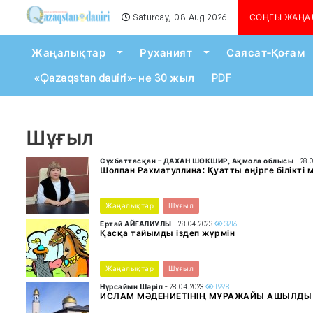
Saturday, 08 Aug 2026
Алматыда көшкін қаупі се
СОҢҒЫ ЖАҢА
Toggle Dropdown
Toggle Dropdown
Жаңалықтар
Руханият
Саясат-Қоғам
«Qazaqstan dauiri»- не 30 жыл
PDF
Шұғыл
Сұхбаттасқан – ДАХАН ШӨКШИР, Ақмола облысы
- 28.
Шолпан Рахматуллина: Қуатты өңірге білікті 
Жаңалықтар
Шұғыл
Ертай АЙҒАЛИҰЛЫ
- 28.04.2023
3216
Қасқа тайымды іздеп жүрмін
Жаңалықтар
Шұғыл
Нұрсайын Шәріп
- 28.04.2023
1998
ИСЛАМ МӘДЕНИЕТІНІҢ МҰРАЖАЙЫ АШЫЛДЫ