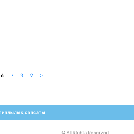
6
7
8
9
>
пиялылық саясаты
© All Rights Reserved