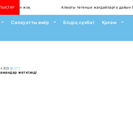
йілген жоқ
ЛЫҚТАР
Алматы төтенше жағдайларға дайын ба?
Toggle Dropdown
Toggle Dropdown
Togg
Салауатты өмір
Біздің сұхбат
Қоғам
04.2023
3972
мамандар жеткізеді