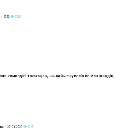
04.2023
2328
ни кемелдігі толысқан, шынайы тәуелсіз ел мен жердің
аны
- 28.04.2023
2925