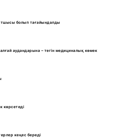
атшысы болып тағайындалды
шалғай аудандарына – тегін медициналық көмек
ы
к көрсетеді
ерлер кеңес береді