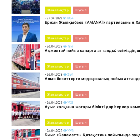
Жаңалықтар
Шұғыл
- 27.04.2023
1864
Ержан Жылқыбаев «AMANAT» партиясының Х
Жаңалықтар
Шұғыл
- 26.04.2023
1816
Ақжолтай пойыз сапарға аттанды: еліміздің 
Жаңалықтар
Шұғыл
- 26.04.2023
2169
Алыс бекеттерге медициналық пойыз аттанд
Жаңалықтар
Шұғыл
- 26.04.2023
1923
Ауыл халқына жоғары білікті дәрігерлер көме
Жаңалықтар
Шұғыл
- 26.04.2023
1998
Биыл «Саламатты Қазақстан» пойызында заңг