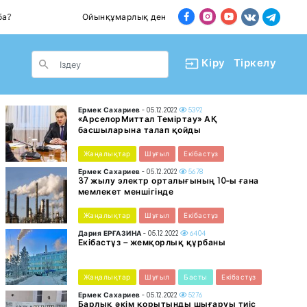
Ойынқұмарлық дендеп барады
Пәтер сат
le Dropdown
Кіру
Тіркелу
Ермек Сахариев
- 05.12.2022
5392
«АрселорМиттал Теміртау» АҚ
басшыларына талап қойды
Жаңалықтар
Шұғыл
Екібастұз
Ермек Сахариев
- 05.12.2022
5678
37 жылу электр орталығының 10-ы ғана
мемлекет меншігінде
Жаңалықтар
Шұғыл
Екібастұз
Дария ЕРҒАЗИНА
- 05.12.2022
6404
Екібастұз – жемқорлық құрбаны
Жаңалықтар
Шұғыл
Басты
Екібастұз
Ермек Сахариев
- 05.12.2022
5276
Барлық әкім қорытынды шығаруы тиіс