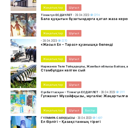
Жаңалықтар
Шұғыл
Тілекгүл ЕСДӘУЛЕТ
- 28.04.2023
2294
Бала құқығын бұзатындарға қатал жаза кере
Жаңалықтар
Шұғыл
- 28.04.2023
2270
«Жасыл Ел – Тараз» қуанышқа бөленді
Жаңалықтар
Шұғыл
Наржанов Төле Тойқараұлы, Жамбыл облысы Байзақ а
Стамбұлдан келген сый
Жаңалықтар
Шұғыл
Сұхбаттасқан – Тілекгүл ЕСДӘУЛЕТ
- 28.04.2023
3191
Гүлжанат Мұсайфқызы, мұғалім: Жаңартылға
Жаңалықтар
Шұғыл
Басты
ГҮЛМИРА САЯҚҚЫЗЫ
- 28.04.2023
1489
Ел бірлігі – Қазақстанның тірегі