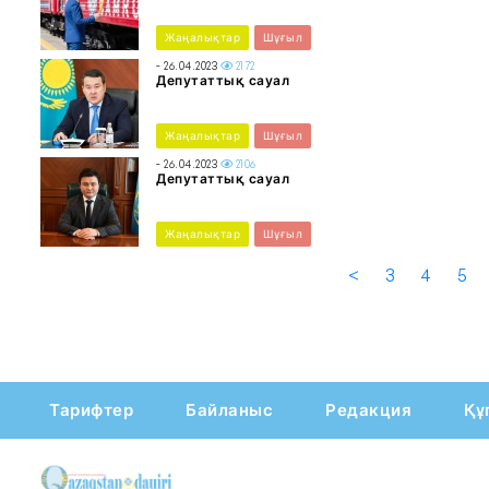
Жаңалықтар
Шұғыл
- 26.04.2023
2172
Депутаттық сауал
Жаңалықтар
Шұғыл
- 26.04.2023
2106
Депутаттық сауал
Жаңалықтар
Шұғыл
<
3
4
5
Тарифтер
Байланыс
Редакция
Құ