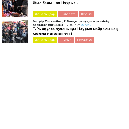
Жыл басы – әз-Наурыз !
Жаңалықтар
Екібастұз
Шұғыл
Мөлдір Тастанбек, Т.Рысқұлов ауданы әкімінің
баспасөз хатшысы,
- 21.03.2022
5650
Т.Рысқұлов ауданында Наурыз мейрамы кең
көлемде аталып өтті
Жаңалықтар
Шұғыл
Екібастұз