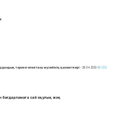
к
удандық тарихи-өлкетану музейінің қызметкері
- 28.04.2023
1828
н бағдарламаға сай оқулық жоқ