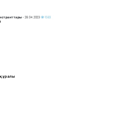
гистранттары
- 28.04.2023
1583
ы
 құралы