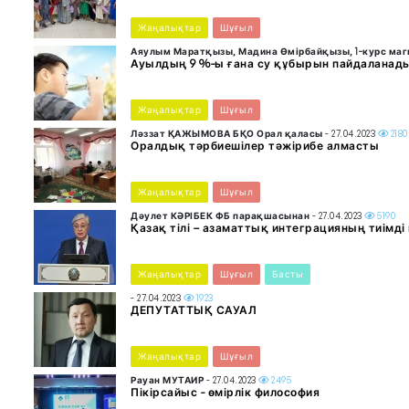
Жаңалықтар
Шұғыл
Аяулым Маратқызы, Мадина Өмірбайқызы, 1-курс ма
Ауылдың 9 %-ы ғана су құбырын пайдаланад
Жаңалықтар
Шұғыл
Ләззат ҚАЖЫМОВА БҚО Орал қаласы
- 27.04.2023
2180
Оралдық тәрбиешілер тәжірибе алмасты
Жаңалықтар
Шұғыл
Дәулет КӘРІБЕК ФБ парақшасынан
- 27.04.2023
5190
Қазақ тілі – азаматтық интеграцияның тиімді
Жаңалықтар
Шұғыл
Басты
- 27.04.2023
1923
ДЕПУТАТТЫҚ САУАЛ
Жаңалықтар
Шұғыл
Рауан МУТАИР
- 27.04.2023
2495
Пікірсайыс - өмірлік философия