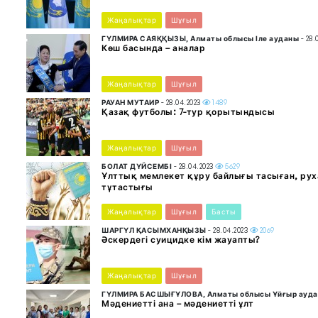
Жаңалықтар
Шұғыл
ГҮЛМИРА САЯҚҚЫЗЫ, Алматы облысы Іле ауданы
- 28.
Көш басында – аналар
Жаңалықтар
Шұғыл
РАУАН МУТАИР
- 28.04.2023
1489
Қазақ футболы: 7-тур қорытындысы
Жаңалықтар
Шұғыл
БОЛАТ ДҮЙСЕМБІ
- 28.04.2023
5629
Ұлттық мемлекет құру байлығы тасыған, руха
тұтастығы
Жаңалықтар
Шұғыл
Басты
ШАРГҮЛ ҚАСЫМХАНҚЫЗЫ
- 28.04.2023
2069
Әскердегі суицидке кім жауапты?
Жаңалықтар
Шұғыл
ГҮЛМИРА БАСШЫҒҰЛОВА, Алматы облысы Ұйғыр ауд
Мәдениетті ана – мәдениетті ұлт